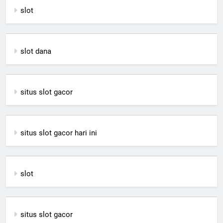
slot
slot dana
situs slot gacor
situs slot gacor hari ini
slot
situs slot gacor