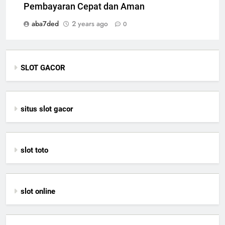
Pembayaran Cepat dan Aman
aba7ded
2 years ago
0
SLOT GACOR
situs slot gacor
slot toto
slot online