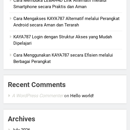
Cara Membuka LEBAH4D Link Alternatif melalui
Smartphone secara Praktis dan Aman
Cara Mengakses KAYA787 Alternatif melalui Perangkat
Android secara Aman dan Terarah
KAYA787 Login dengan Struktur Akses yang Mudah
Dipelajari
Cara Menggunakan KAYA787 secara Efisien melalui
Berbagai Perangkat
Recent Comments
A WordPress Commenter
on
Hello world!
Archives
July 2026