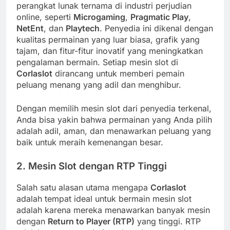
perangkat lunak ternama di industri perjudian
online, seperti
Microgaming
,
Pragmatic Play
,
NetEnt
, dan
Playtech
. Penyedia ini dikenal dengan
kualitas permainan yang luar biasa, grafik yang
tajam, dan fitur-fitur inovatif yang meningkatkan
pengalaman bermain. Setiap mesin slot di
Corlaslot
dirancang untuk memberi pemain
peluang menang yang adil dan menghibur.
Dengan memilih mesin slot dari penyedia terkenal,
Anda bisa yakin bahwa permainan yang Anda pilih
adalah adil, aman, dan menawarkan peluang yang
baik untuk meraih kemenangan besar.
2.
Mesin Slot dengan RTP Tinggi
Salah satu alasan utama mengapa
Corlaslot
adalah tempat ideal untuk bermain mesin slot
adalah karena mereka menawarkan banyak mesin
dengan
Return to Player (RTP)
yang tinggi. RTP