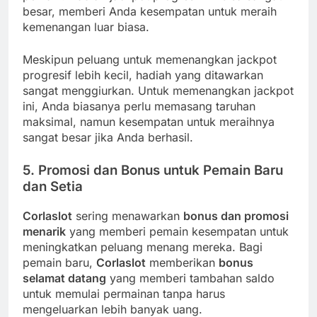
besar, memberi Anda kesempatan untuk meraih
kemenangan luar biasa.
Meskipun peluang untuk memenangkan jackpot
progresif lebih kecil, hadiah yang ditawarkan
sangat menggiurkan. Untuk memenangkan jackpot
ini, Anda biasanya perlu memasang taruhan
maksimal, namun kesempatan untuk meraihnya
sangat besar jika Anda berhasil.
5.
Promosi dan Bonus untuk Pemain Baru
dan Setia
Corlaslot
sering menawarkan
bonus dan promosi
menarik
yang memberi pemain kesempatan untuk
meningkatkan peluang menang mereka. Bagi
pemain baru,
Corlaslot
memberikan
bonus
selamat datang
yang memberi tambahan saldo
untuk memulai permainan tanpa harus
mengeluarkan lebih banyak uang.