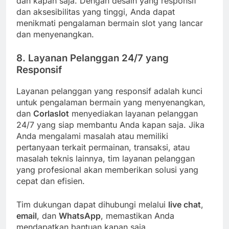
dan kapan saja. Dengan desain yang responsif
dan aksesibilitas yang tinggi, Anda dapat
menikmati pengalaman bermain slot yang lancar
dan menyenangkan.
8.
Layanan Pelanggan 24/7 yang
Responsif
Layanan pelanggan yang responsif adalah kunci
untuk pengalaman bermain yang menyenangkan,
dan
Corlaslot
menyediakan layanan pelanggan
24/7 yang siap membantu Anda kapan saja. Jika
Anda mengalami masalah atau memiliki
pertanyaan terkait permainan, transaksi, atau
masalah teknis lainnya, tim layanan pelanggan
yang profesional akan memberikan solusi yang
cepat dan efisien.
Tim dukungan dapat dihubungi melalui
live chat
,
email
, dan
WhatsApp
, memastikan Anda
mendapatkan bantuan kapan saja.