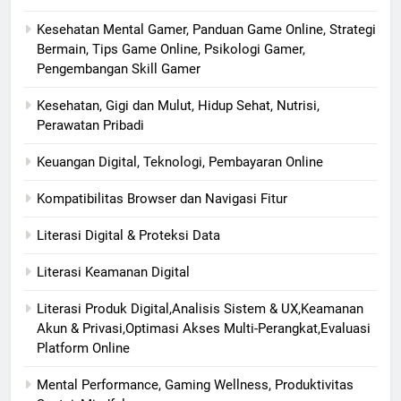
Kesehatan Mental Gamer, Panduan Game Online, Strategi
Bermain, Tips Game Online, Psikologi Gamer,
Pengembangan Skill Gamer
Kesehatan, Gigi dan Mulut, Hidup Sehat, Nutrisi,
Perawatan Pribadi
Keuangan Digital, Teknologi, Pembayaran Online
Kompatibilitas Browser dan Navigasi Fitur
Literasi Digital & Proteksi Data
Literasi Keamanan Digital
Literasi Produk Digital,Analisis Sistem & UX,Keamanan
Akun & Privasi,Optimasi Akses Multi-Perangkat,Evaluasi
Platform Online
Mental Performance, Gaming Wellness, Produktivitas