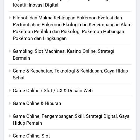
Kreatif, Inovasi Digital
Filosofi dan Makna Kehidupan Pokémon Evolusi dan
Pertumbuhan Pokémon Ekologi dan Keseimbangan Alam
Pokémon Perilaku dan Psikologi Pokémon Hubungan
Pokémon dan Lingkungan
Gambling, Slot Machines, Kasino Online, Strategi
Bermain
Game & Kesehatan, Teknologi & Kehidupan, Gaya Hidup
Sehat
Game Online / Slot / UX & Desain Web
Game Online & Hiburan
Game Online, Pengembangan Skill, Strategi Digital, Gaya
Hidup Pemain
Game Online, Slot