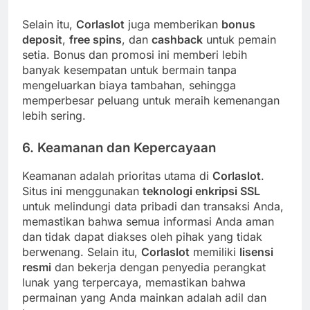
Selain itu,
Corlaslot
juga memberikan
bonus
deposit
,
free spins
, dan
cashback
untuk pemain
setia. Bonus dan promosi ini memberi lebih
banyak kesempatan untuk bermain tanpa
mengeluarkan biaya tambahan, sehingga
memperbesar peluang untuk meraih kemenangan
lebih sering.
6.
Keamanan dan Kepercayaan
Keamanan adalah prioritas utama di
Corlaslot
.
Situs ini menggunakan
teknologi enkripsi SSL
untuk melindungi data pribadi dan transaksi Anda,
memastikan bahwa semua informasi Anda aman
dan tidak dapat diakses oleh pihak yang tidak
berwenang. Selain itu,
Corlaslot
memiliki
lisensi
resmi
dan bekerja dengan penyedia perangkat
lunak yang terpercaya, memastikan bahwa
permainan yang Anda mainkan adalah adil dan