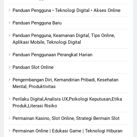
Panduan Pengguna • Teknologi Digital • Akses Online
Panduan Pengguna Baru
Panduan Pengguna, Keamanan Digital, Tips Online,
Aplikasi Mobile, Teknologi Digital
Panduan Penggunaan Perangkat Harian
Panduan Slot Online
Pengembangan Diri, Kemandirian Pribadi, Kesehatan
Mental, Produktivitas
Perilaku Digital,Analisis UX,Psikologi Keputusan,Etika
Produk,Literasi Risiko
Permainan Kasino, Slot Online, Strategi Bermain Slot
Permainan Online | Edukasi Game | Teknologi Hiburan