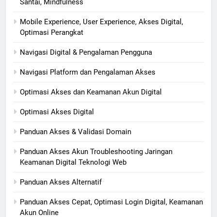
Santai, Mindfulness
Mobile Experience, User Experience, Akses Digital,
Optimasi Perangkat
Navigasi Digital & Pengalaman Pengguna
Navigasi Platform dan Pengalaman Akses
Optimasi Akses dan Keamanan Akun Digital
Optimasi Akses Digital
Panduan Akses & Validasi Domain
Panduan Akses Akun Troubleshooting Jaringan
Keamanan Digital Teknologi Web
Panduan Akses Alternatif
Panduan Akses Cepat, Optimasi Login Digital, Keamanan
Akun Online