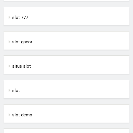
slot 777
slot gacor
situs slot
slot
slot demo