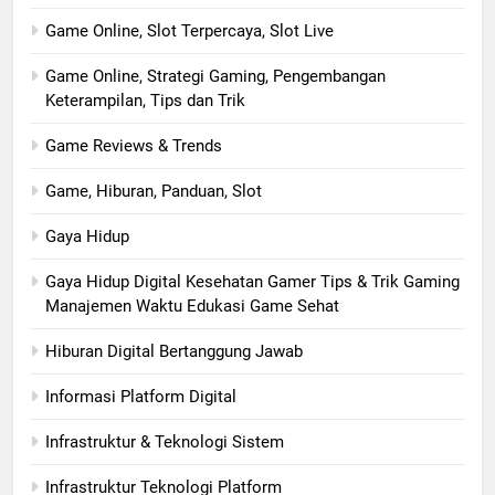
Game Online, Slot Terpercaya, Slot Live
Game Online, Strategi Gaming, Pengembangan
Keterampilan, Tips dan Trik
Game Reviews & Trends
Game, Hiburan, Panduan, Slot
Gaya Hidup
Gaya Hidup Digital Kesehatan Gamer Tips & Trik Gaming
Manajemen Waktu Edukasi Game Sehat
Hiburan Digital Bertanggung Jawab
Informasi Platform Digital
Infrastruktur & Teknologi Sistem
Infrastruktur Teknologi Platform