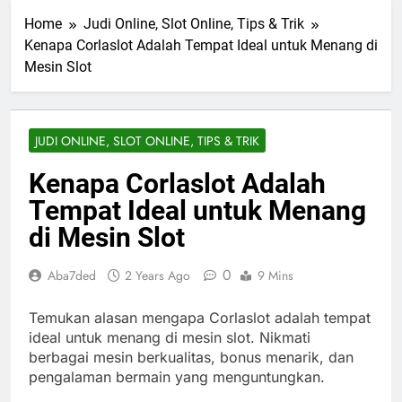
Home
Judi Online, Slot Online, Tips & Trik
Kenapa Corlaslot Adalah Tempat Ideal untuk Menang di
Mesin Slot
JUDI ONLINE, SLOT ONLINE, TIPS & TRIK
Kenapa Corlaslot Adalah
Tempat Ideal untuk Menang
di Mesin Slot
0
Aba7ded
2 Years Ago
9 Mins
Temukan alasan mengapa Corlaslot adalah tempat
ideal untuk menang di mesin slot. Nikmati
berbagai mesin berkualitas, bonus menarik, dan
pengalaman bermain yang menguntungkan.