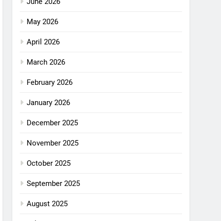
June 2026
May 2026
April 2026
March 2026
February 2026
January 2026
December 2025
November 2025
October 2025
September 2025
August 2025