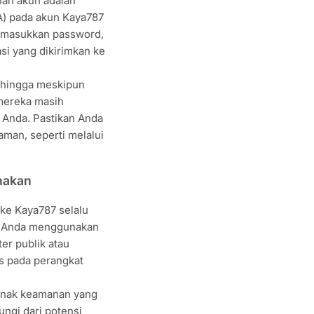
nan akun adalah
FA) pada akun Kaya787
memasukkan password,
si yang dikirimkan ke
ehingga meskipun
mereka masih
 Anda. Pastikan Anda
aman, seperti melalui
nakan
ke Kaya787 selalu
un Anda menggunakan
er publik atau
us pada perangkat
lunak keamanan yang
dungi dari potensi