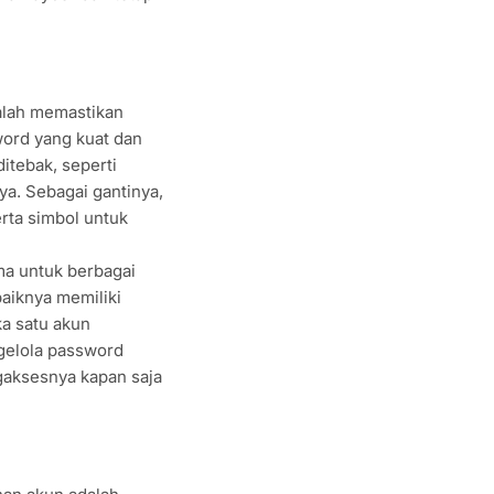
alah memastikan
ord yang kuat dan
tebak, seperti
ya. Sebagai gantinya,
rta simbol untuk
ma untuk berbagai
baiknya memiliki
ka satu akun
gelola password
aksesnya kapan saja