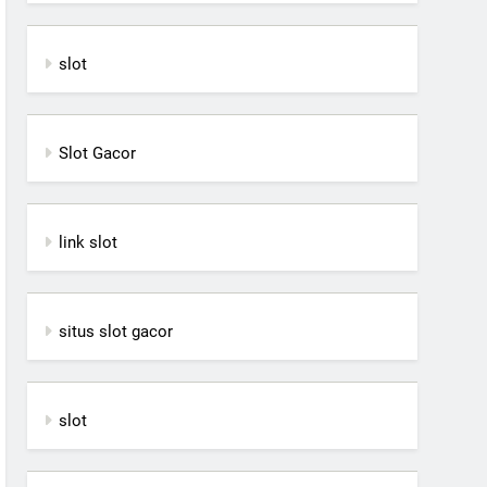
slot
Slot Gacor
link slot
situs slot gacor
slot