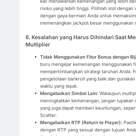
kali menawarkan kemenangan yang lebih be
risiko yang lebih tinggi. Pilihlah slot dengan 
dengan gaya bermain Anda untuk memaksim
memenangkan jackpot besar menggunakan mu
6.
Kesalahan yang Harus Dihindari Saat M
Multiplier
Tidak Menggunakan Fitur Bonus dengan Bij
buru mengejar kemenangan menggunakan fitu
mempertimbangkan strategi taruhan Anda. F
pengelolaan bankroll yang baik dan gunakan f
waktu yang tepat.
Mengabaikan Simbol Lain:
Walaupun multipl
meningkatkan kemenangan, jangan lupakan s
yang juga dapat memberi keuntungan, sepert
Scatter.
Mengabaikan RTP (Return to Player):
Pastik
dengan RTP yang sesuai dengan tujuan Anda