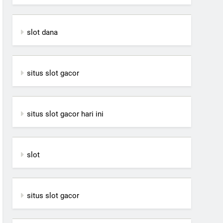
slot dana
situs slot gacor
situs slot gacor hari ini
slot
situs slot gacor