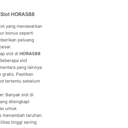
i Slot HORAS88
slot yang menawarkan
tur bonus seperti
emberikan peluang
besar.
ap slot di
HORAS88
 Beberapa slot
mentara yang lainnya
gratis. Pastikan
ot tertentu sebelum
r:
Banyak slot di
ang dilengkapi
as untuk
s menambah taruhan.
litas tinggi sering