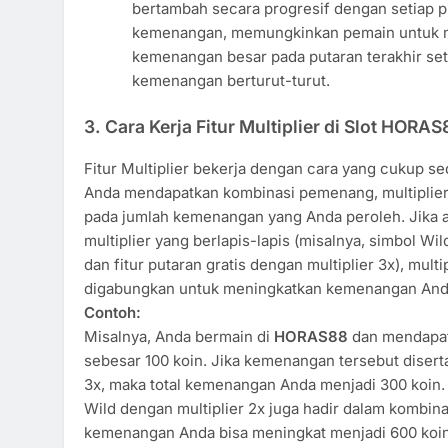
bertambah secara progresif dengan setiap p
kemenangan, memungkinkan pemain untuk 
kemenangan besar pada putaran terakhir se
kemenangan berturut-turut.
3.
Cara Kerja Fitur Multiplier di Slot HORAS
Fitur Multiplier bekerja dengan cara yang cukup se
Anda mendapatkan kombinasi pemenang, multiplier
pada jumlah kemenangan yang Anda peroleh. Jika 
multiplier yang berlapis-lapis (misalnya, simbol Wil
dan fitur putaran gratis dengan multiplier 3x), multi
digabungkan untuk meningkatkan kemenangan Anda
Contoh:
Misalnya, Anda bermain di
HORAS88
dan mendapa
sebesar 100 koin. Jika kemenangan tersebut diserta
3x, maka total kemenangan Anda menjadi 300 koin.
Wild dengan multiplier 2x juga hadir dalam kombina
kemenangan Anda bisa meningkat menjadi 600 koin (