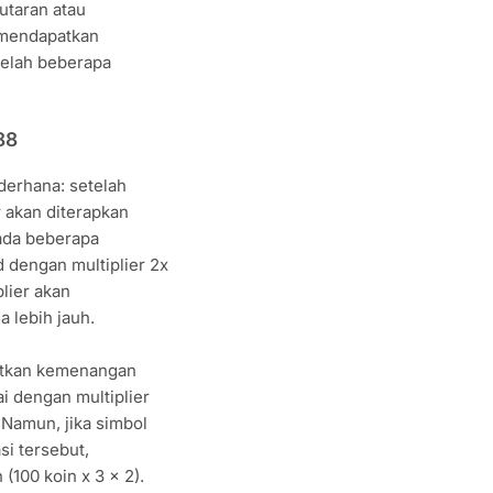
utaran atau
mendapatkan
telah beberapa
88
derhana: setelah
 akan diterapkan
ada beberapa
d dengan multiplier 2x
plier akan
 lebih jauh.
tkan kemenangan
i dengan multiplier
 Namun, jika simbol
si tersebut,
100 koin x 3 x 2).