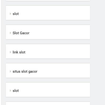
slot
Slot Gacor
link slot
situs slot gacor
slot