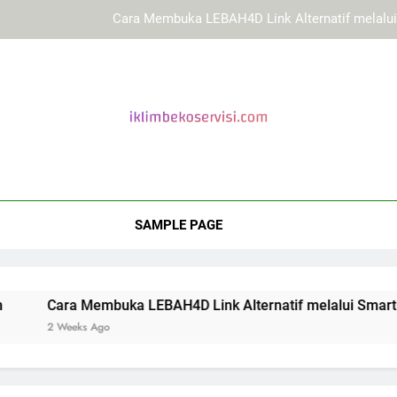
Cara Membuka LEBAH4D Link Alternatif melalu
Cara Mengakses KAYA787 Alternatif melalui Peran
KAYA787 Login dengan 
Cara Membuka EDWINSLOT Link Alternatif melalui
im Beko Servisi
Cara Membuka LEBAH4D Link Alternatif melalu
n Perbaikan Peralatan Rumah Anda Pada Iklim Beko Servisi.
Cara Mengakses KAYA787 Alternatif melalui Peran
SAMPLE PAGE
KAYA787 Login dengan 
ara Membuka LEBAH4D Link Alternatif melalui Smartphone se
Weeks Ago