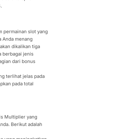
8
.
m permainan slot yang
ka Anda menang
kan dikalikan tiga
da berbagai jenis
bagian dari bonus
g terlihat jelas pada
pkan pada total
 Multiplier yang
da. Berikut adalah