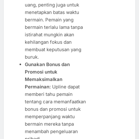
uang, penting juga untuk
menetapkan batas waktu
bermain. Pemain yang
bermain terlalu lama tanpa
istirahat mungkin akan
kehilangan fokus dan
membuat keputusan yang
buruk.
Gunakan Bonus dan
Promosi untuk
Memaksimalkan
Permainan:
Upline dapat
memberi tahu pemain
tentang cara memanfaatkan
bonus dan promosi untuk
memperpanjang waktu
bermain mereka tanpa
menambah pengeluaran
pribadi.