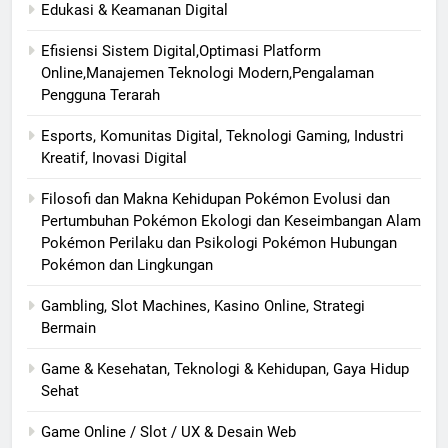
Edukasi & Keamanan Digital
Efisiensi Sistem Digital,Optimasi Platform
Online,Manajemen Teknologi Modern,Pengalaman
Pengguna Terarah
Esports, Komunitas Digital, Teknologi Gaming, Industri
Kreatif, Inovasi Digital
Filosofi dan Makna Kehidupan Pokémon Evolusi dan
Pertumbuhan Pokémon Ekologi dan Keseimbangan Alam
Pokémon Perilaku dan Psikologi Pokémon Hubungan
Pokémon dan Lingkungan
Gambling, Slot Machines, Kasino Online, Strategi
Bermain
Game & Kesehatan, Teknologi & Kehidupan, Gaya Hidup
Sehat
Game Online / Slot / UX & Desain Web