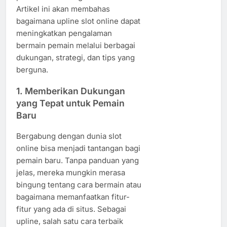
Artikel ini akan membahas
bagaimana upline slot online dapat
meningkatkan pengalaman
bermain pemain melalui berbagai
dukungan, strategi, dan tips yang
berguna.
1.
Memberikan Dukungan
yang Tepat untuk Pemain
Baru
Bergabung dengan dunia slot
online bisa menjadi tantangan bagi
pemain baru. Tanpa panduan yang
jelas, mereka mungkin merasa
bingung tentang cara bermain atau
bagaimana memanfaatkan fitur-
fitur yang ada di situs. Sebagai
upline, salah satu cara terbaik