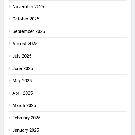
November 2025
October 2025
September 2025
August 2025
July 2025
June 2025
May 2025
April 2025
March 2025
February 2025
January 2025