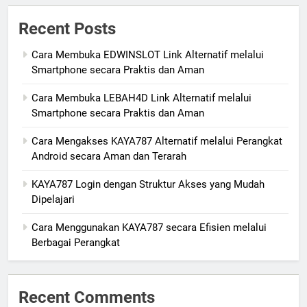
Recent Posts
Cara Membuka EDWINSLOT Link Alternatif melalui
Smartphone secara Praktis dan Aman
Cara Membuka LEBAH4D Link Alternatif melalui
Smartphone secara Praktis dan Aman
Cara Mengakses KAYA787 Alternatif melalui Perangkat
Android secara Aman dan Terarah
KAYA787 Login dengan Struktur Akses yang Mudah
Dipelajari
Cara Menggunakan KAYA787 secara Efisien melalui
Berbagai Perangkat
Recent Comments