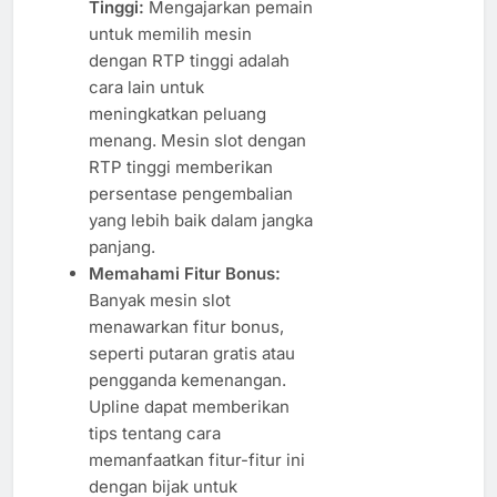
Tinggi:
Mengajarkan pemain
untuk memilih mesin
dengan RTP tinggi adalah
cara lain untuk
meningkatkan peluang
menang. Mesin slot dengan
RTP tinggi memberikan
persentase pengembalian
yang lebih baik dalam jangka
panjang.
Memahami Fitur Bonus:
Banyak mesin slot
menawarkan fitur bonus,
seperti putaran gratis atau
pengganda kemenangan.
Upline dapat memberikan
tips tentang cara
memanfaatkan fitur-fitur ini
dengan bijak untuk