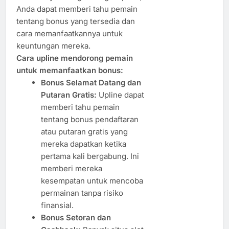
Anda dapat memberi tahu pemain
tentang bonus yang tersedia dan
cara memanfaatkannya untuk
keuntungan mereka.
Cara upline mendorong pemain
untuk memanfaatkan bonus:
Bonus Selamat Datang dan
Putaran Gratis:
Upline dapat
memberi tahu pemain
tentang bonus pendaftaran
atau putaran gratis yang
mereka dapatkan ketika
pertama kali bergabung. Ini
memberi mereka
kesempatan untuk mencoba
permainan tanpa risiko
finansial.
Bonus Setoran dan