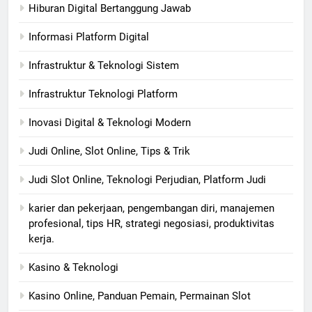
Hiburan Digital Bertanggung Jawab
Informasi Platform Digital
Infrastruktur & Teknologi Sistem
Infrastruktur Teknologi Platform
Inovasi Digital & Teknologi Modern
Judi Online, Slot Online, Tips & Trik
Judi Slot Online, Teknologi Perjudian, Platform Judi
karier dan pekerjaan, pengembangan diri, manajemen
profesional, tips HR, strategi negosiasi, produktivitas
kerja.
Kasino & Teknologi
Kasino Online, Panduan Pemain, Permainan Slot