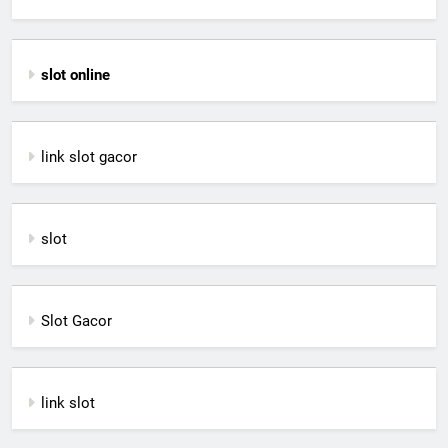
slot online
link slot gacor
slot
Slot Gacor
link slot