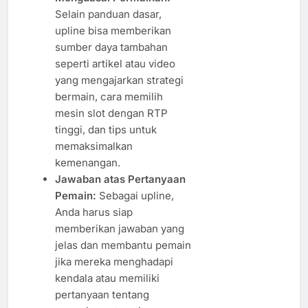
Selain panduan dasar,
upline bisa memberikan
sumber daya tambahan
seperti artikel atau video
yang mengajarkan strategi
bermain, cara memilih
mesin slot dengan RTP
tinggi, dan tips untuk
memaksimalkan
kemenangan.
Jawaban atas Pertanyaan
Pemain:
Sebagai upline,
Anda harus siap
memberikan jawaban yang
jelas dan membantu pemain
jika mereka menghadapi
kendala atau memiliki
pertanyaan tentang