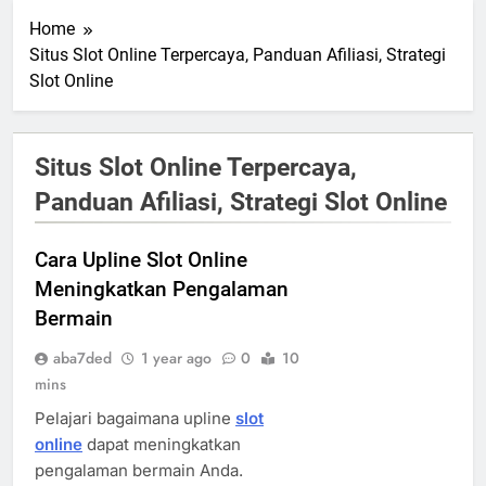
Home
Situs Slot Online Terpercaya, Panduan Afiliasi, Strategi
Slot Online
Situs Slot Online Terpercaya,
Panduan Afiliasi, Strategi Slot Online
Cara Upline Slot Online
Meningkatkan Pengalaman
Bermain
aba7ded
1 year ago
0
10
mins
Pelajari bagaimana upline
slot
online
dapat meningkatkan
pengalaman bermain Anda.