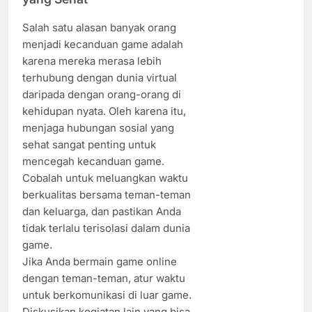
Salah satu alasan banyak orang
menjadi kecanduan game adalah
karena mereka merasa lebih
terhubung dengan dunia virtual
daripada dengan orang-orang di
kehidupan nyata. Oleh karena itu,
menjaga hubungan sosial yang
sehat sangat penting untuk
mencegah kecanduan game.
Cobalah untuk meluangkan waktu
berkualitas bersama teman-teman
dan keluarga, dan pastikan Anda
tidak terlalu terisolasi dalam dunia
game.
Jika Anda bermain game online
dengan teman-teman, atur waktu
untuk berkomunikasi di luar game.
Diskusikan kegiatan lain yang bisa