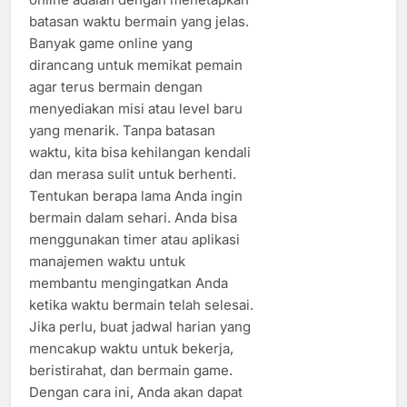
batasan waktu bermain yang jelas.
Banyak game online yang
dirancang untuk memikat pemain
agar terus bermain dengan
menyediakan misi atau level baru
yang menarik. Tanpa batasan
waktu, kita bisa kehilangan kendali
dan merasa sulit untuk berhenti.
Tentukan berapa lama Anda ingin
bermain dalam sehari. Anda bisa
menggunakan timer atau aplikasi
manajemen waktu untuk
membantu mengingatkan Anda
ketika waktu bermain telah selesai.
Jika perlu, buat jadwal harian yang
mencakup waktu untuk bekerja,
beristirahat, dan bermain game.
Dengan cara ini, Anda akan dapat