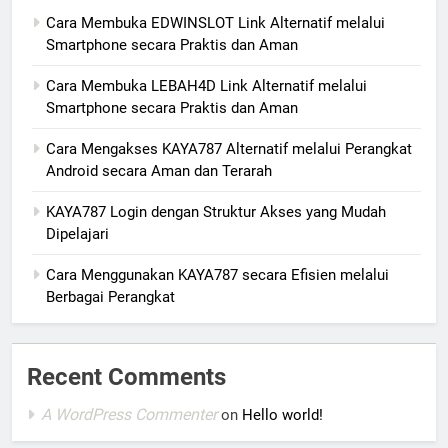
Cara Membuka EDWINSLOT Link Alternatif melalui
Smartphone secara Praktis dan Aman
Cara Membuka LEBAH4D Link Alternatif melalui
Smartphone secara Praktis dan Aman
Cara Mengakses KAYA787 Alternatif melalui Perangkat
Android secara Aman dan Terarah
KAYA787 Login dengan Struktur Akses yang Mudah
Dipelajari
Cara Menggunakan KAYA787 secara Efisien melalui
Berbagai Perangkat
Recent Comments
A WordPress Commenter
on
Hello world!