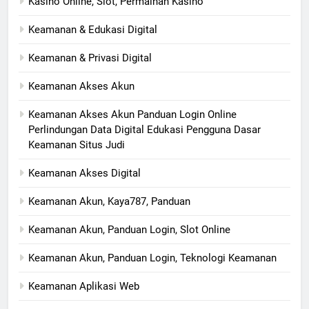
Kasino Online, Slot, Permainan Kasino
Keamanan & Edukasi Digital
Keamanan & Privasi Digital
Keamanan Akses Akun
Keamanan Akses Akun Panduan Login Online
Perlindungan Data Digital Edukasi Pengguna Dasar
Keamanan Situs Judi
Keamanan Akses Digital
Keamanan Akun, Kaya787, Panduan
Keamanan Akun, Panduan Login, Slot Online
Keamanan Akun, Panduan Login, Teknologi Keamanan
Keamanan Aplikasi Web