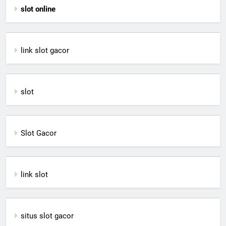
slot online
link slot gacor
slot
Slot Gacor
link slot
situs slot gacor