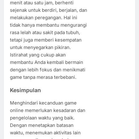
menit atau satu jam, berhenti
sejenak untuk berdiri, berjalan, dan
melakukan peregangan. Hal ini
tidak hanya membantu mengurangi
rasa lelah atau sakit pada tubuh,
tetapi juga memberi kesempatan
untuk menyegarkan pikiran.
Istirahat yang cukup akan
membantu Anda kembali bermain
dengan lebih fokus dan menikmati
game tanpa merasa terbebani.
Kesimpulan
Menghindari kecanduan game
online memerlukan kesadaran dan
pengelolaan waktu yang baik.
Dengan menetapkan batasan
waktu, menemukan aktivitas lain