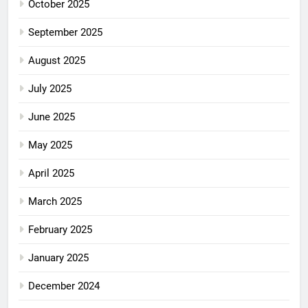
October 2025
September 2025
August 2025
July 2025
June 2025
May 2025
April 2025
March 2025
February 2025
January 2025
December 2024