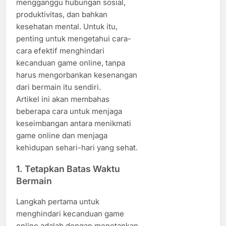
mengganggu hubungan sosial,
produktivitas, dan bahkan
kesehatan mental. Untuk itu,
penting untuk mengetahui cara-
cara efektif menghindari
kecanduan game online, tanpa
harus mengorbankan kesenangan
dari bermain itu sendiri.
Artikel ini akan membahas
beberapa cara untuk menjaga
keseimbangan antara menikmati
game online dan menjaga
kehidupan sehari-hari yang sehat.
1.
Tetapkan Batas Waktu
Bermain
Langkah pertama untuk
menghindari kecanduan game
online adalah dengan menetapkan