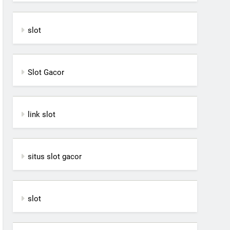
slot
Slot Gacor
link slot
situs slot gacor
slot