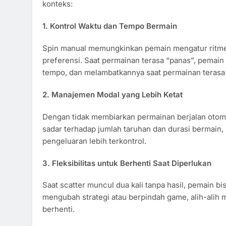
konteks:
1.
Kontrol Waktu dan Tempo Bermain
Spin manual memungkinkan pemain mengatur ritme
preferensi. Saat permainan terasa “panas”, pemai
tempo, dan melambatkannya saat permainan terasa
2.
Manajemen Modal yang Lebih Ketat
Dengan tidak membiarkan permainan berjalan otoma
sadar terhadap jumlah taruhan dan durasi bermain,
pengeluaran lebih terkontrol.
3.
Fleksibilitas untuk Berhenti Saat Diperlukan
Saat scatter muncul dua kali tanpa hasil, pemain bi
mengubah strategi atau berpindah game, alih-alih
berhenti.