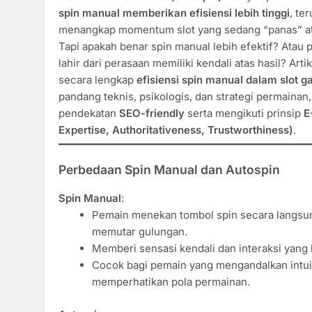
spin manual memberikan efisiensi lebih tinggi
, te
menangkap momentum slot yang sedang “panas” at
Tapi apakah benar spin manual lebih efektif? Atau p
lahir dari perasaan memiliki kendali atas hasil? Art
secara lengkap
efisiensi spin manual dalam slot g
pandang teknis, psikologis, dan strategi permainan
pendekatan
SEO-friendly
serta mengikuti prinsip
E
Expertise, Authoritativeness, Trustworthiness)
.
Perbedaan Spin Manual dan Autospin
Spin Manual
:
Pemain menekan tombol spin secara langsung
memutar gulungan.
Memberi sensasi kendali dan interaksi yang l
Cocok bagi pemain yang mengandalkan intuis
memperhatikan pola permainan.