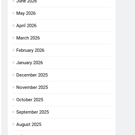
June 2026
May 2026
April 2026
March 2026
February 2026
January 2026
December 2025
November 2025
October 2025
September 2025
August 2025