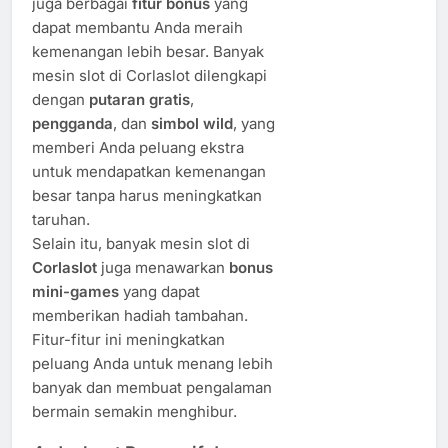
juga berbagai
fitur bonus
yang
dapat membantu Anda meraih
kemenangan lebih besar. Banyak
mesin slot di Corlaslot dilengkapi
dengan
putaran gratis
,
pengganda
, dan
simbol wild
, yang
memberi Anda peluang ekstra
untuk mendapatkan kemenangan
besar tanpa harus meningkatkan
taruhan.
Selain itu, banyak mesin slot di
Corlaslot
juga menawarkan
bonus
mini-games
yang dapat
memberikan hadiah tambahan.
Fitur-fitur ini meningkatkan
peluang Anda untuk menang lebih
banyak dan membuat pengalaman
bermain semakin menghibur.