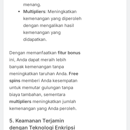
menang.
Multipliers
: Meningkatkan
kemenangan yang diperoleh
dengan mengalikan hasil
kemenangan yang
didapatkan.
Dengan memanfaatkan
fitur bonus
ini, Anda dapat meraih lebih
banyak kemenangan tanpa
meningkatkan taruhan Anda.
Free
spins
memberi Anda kesempatan
untuk memutar gulungan tanpa
biaya tambahan, sementara
multipliers
meningkatkan jumlah
kemenangan yang Anda peroleh.
5.
Keamanan Terjamin
dengan Teknologi Enkripsi