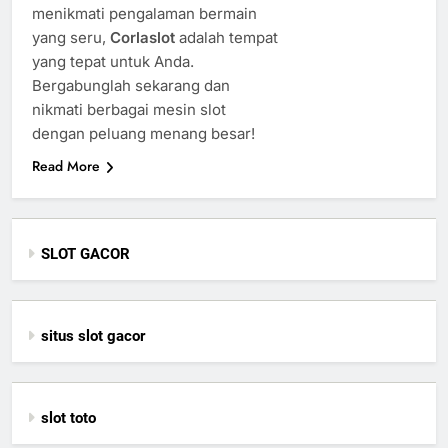
menikmati pengalaman bermain
yang seru,
Corlaslot
adalah tempat
yang tepat untuk Anda.
Bergabunglah sekarang dan
nikmati berbagai mesin slot
dengan peluang menang besar!
Read More
SLOT GACOR
situs slot gacor
slot toto