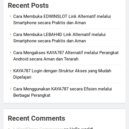
Recent Posts
Cara Membuka EDWINSLOT Link Alternatif melalui
Smartphone secara Praktis dan Aman
Cara Membuka LEBAH4D Link Alternatif melalui
Smartphone secara Praktis dan Aman
Cara Mengakses KAYA787 Alternatif melalui Perangkat
Android secara Aman dan Terarah
KAYA787 Login dengan Struktur Akses yang Mudah
Dipelajari
Cara Menggunakan KAYA787 secara Efisien melalui
Berbagai Perangkat
Recent Comments