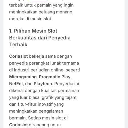
terbaik untuk pemain yang ingin
meningkatkan peluang menang
mereka di mesin slot.
1.
Pilihan Mesin Slot
Berkualitas dari Penyedia
Terbaik
Corlaslot
bekerja sama dengan
penyedia perangkat lunak ternama
di industri perjudian online, seperti
Microgaming
,
Pragmatic Play
,
NetEnt
, dan
Playtech
. Penyedia ini
dikenal dengan kualitas permainan
yang luar biasa, grafik yang tajam,
dan fitur-fitur inovatif yang
meningkatkan pengalaman
bermain. Setiap mesin slot di
Corlaslot
dirancang untuk