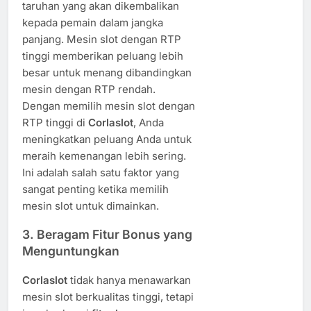
taruhan yang akan dikembalikan
kepada pemain dalam jangka
panjang. Mesin slot dengan RTP
tinggi memberikan peluang lebih
besar untuk menang dibandingkan
mesin dengan RTP rendah.
Dengan memilih mesin slot dengan
RTP tinggi di
Corlaslot
, Anda
meningkatkan peluang Anda untuk
meraih kemenangan lebih sering.
Ini adalah salah satu faktor yang
sangat penting ketika memilih
mesin slot untuk dimainkan.
3.
Beragam Fitur Bonus yang
Menguntungkan
Corlaslot
tidak hanya menawarkan
mesin slot berkualitas tinggi, tetapi