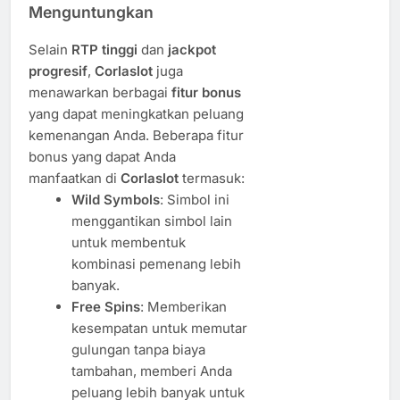
Menguntungkan
Selain
RTP tinggi
dan
jackpot
progresif
,
Corlaslot
juga
menawarkan berbagai
fitur bonus
yang dapat meningkatkan peluang
kemenangan Anda. Beberapa fitur
bonus yang dapat Anda
manfaatkan di
Corlaslot
termasuk:
Wild Symbols
: Simbol ini
menggantikan simbol lain
untuk membentuk
kombinasi pemenang lebih
banyak.
Free Spins
: Memberikan
kesempatan untuk memutar
gulungan tanpa biaya
tambahan, memberi Anda
peluang lebih banyak untuk