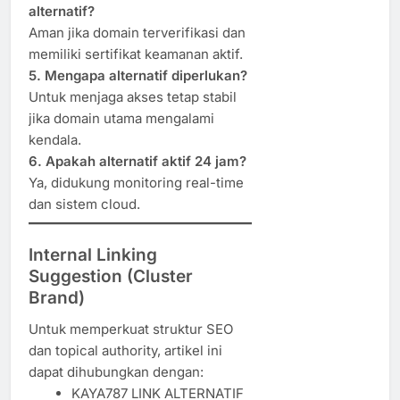
alternatif?
Aman jika domain terverifikasi dan
memiliki sertifikat keamanan aktif.
5. Mengapa alternatif diperlukan?
Untuk menjaga akses tetap stabil
jika domain utama mengalami
kendala.
6. Apakah alternatif aktif 24 jam?
Ya, didukung monitoring real-time
dan sistem cloud.
Internal Linking
Suggestion (Cluster
Brand)
Untuk memperkuat struktur SEO
dan topical authority, artikel ini
dapat dihubungkan dengan:
KAYA787 LINK ALTERNATIF