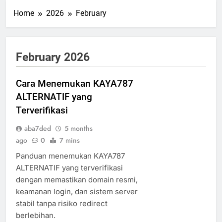
Home
2026
February
February 2026
Cara Menemukan KAYA787
ALTERNATIF yang
Terverifikasi
aba7ded
5 months
ago
0
7 mins
Panduan menemukan KAYA787
ALTERNATIF yang terverifikasi
dengan memastikan domain resmi,
keamanan login, dan sistem server
stabil tanpa risiko redirect
berlebihan.