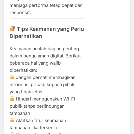
menjaga performa tetap cepat dan
responsif.
Tips Keamanan yang Perlu
Diperhatikan
Keamanan adalah bagian penting
dalam pengalaman digital. Berikut
beberapa hal yang wajib
diperhatikan:
Jangan pernah membagikan
informasi pribadi kepada pihak
yang tidak jelas
Hindari menggunakan Wi-Fi
publik tanpa perlindungan
tambahan
Aktifkan fitur keamanan
tambahan jika tersedia