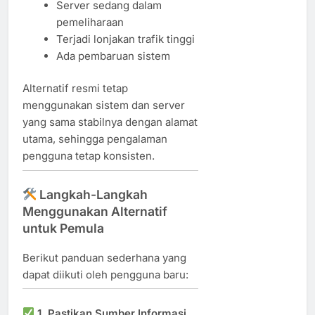
Server sedang dalam
pemeliharaan
Terjadi lonjakan trafik tinggi
Ada pembaruan sistem
Alternatif resmi tetap
menggunakan sistem dan server
yang sama stabilnya dengan alamat
utama, sehingga pengalaman
pengguna tetap konsisten.
Langkah-Langkah
Menggunakan Alternatif
untuk Pemula
Berikut panduan sederhana yang
dapat diikuti oleh pengguna baru:
1. Pastikan Sumber Informasi