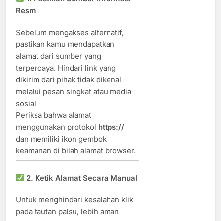
Resmi
Sebelum mengakses alternatif,
pastikan kamu mendapatkan
alamat dari sumber yang
terpercaya. Hindari link yang
dikirim dari pihak tidak dikenal
melalui pesan singkat atau media
sosial.
Periksa bahwa alamat
menggunakan protokol
https://
dan memiliki ikon gembok
keamanan di bilah alamat browser.
2. Ketik Alamat Secara Manual
Untuk menghindari kesalahan klik
pada tautan palsu, lebih aman