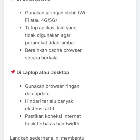
Gunakan jaringan stabil (Wi-
Fi atau 4G/5G)
Tutup aplikasi lain yang
tidak digunakan agar
perangkat tidak lambat
Bersihkan cache browser
secara berkala
Di Laptop atau Desktop
Gunakan browser ringan
dan update
Hindari terlalu banyak
ekstensi aktif
Pastikan koneksi internet
tidak terbatas bandwidth
Langkah sederhana ini membantu