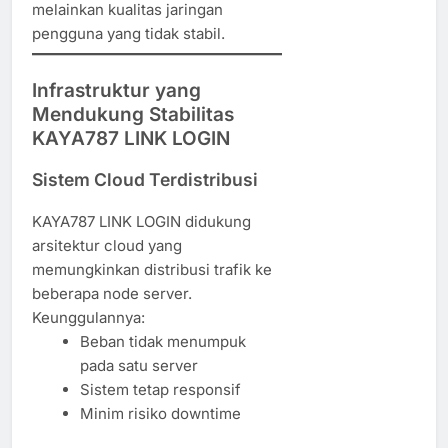
melainkan kualitas jaringan
pengguna yang tidak stabil.
Infrastruktur yang
Mendukung Stabilitas
KAYA787 LINK LOGIN
Sistem Cloud Terdistribusi
KAYA787 LINK LOGIN didukung
arsitektur cloud yang
memungkinkan distribusi trafik ke
beberapa node server.
Keunggulannya:
Beban tidak menumpuk
pada satu server
Sistem tetap responsif
Minim risiko downtime