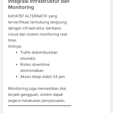
Integrasi Infrastruktur dan
Monitoring
KAYA787 ALTERNATIF yang
terverifikasi terhubung langsung
dengan infrastruktur berbasis
cloud dan sistem monitoring real-
time.
Artinya:
Trafik didistribusikan
otomatis
Risiko downtime
diminimalkan
Akses tetap stabil 24 jam
Monitoring juga memastikan jika
terjadi gangguan, sistem dapat
segera melakukan penyesuaian.