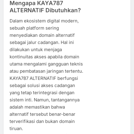
Mengapa KAYA787
ALTERNATIF Dibutuhkan?
Dalam ekosistem digital modern,
sebuah platform sering
menyediakan domain alternatif
sebagai jalur cadangan. Hal ini
dilakukan untuk menjaga
kontinuitas akses apabila domain
utama mengalami gangguan teknis
atau pembatasan jaringan tertentu.
KAYA787 ALTERNATIF berfungsi
sebagai solusi akses cadangan
yang tetap terintegrasi dengan
sistem inti. Namun, tantangannya
adalah memastikan bahwa
alternatif tersebut benar-benar
terverifikasi dan bukan domain
tiruan.