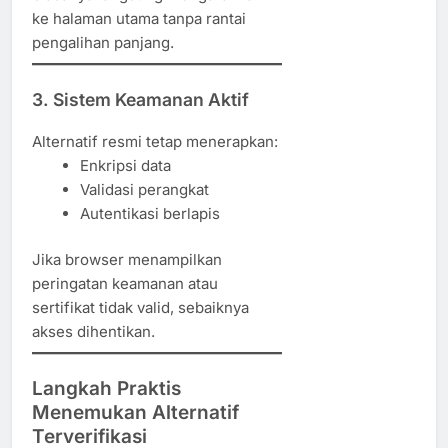
ke halaman utama tanpa rantai
pengalihan panjang.
3. Sistem Keamanan Aktif
Alternatif resmi tetap menerapkan:
Enkripsi data
Validasi perangkat
Autentikasi berlapis
Jika browser menampilkan
peringatan keamanan atau
sertifikat tidak valid, sebaiknya
akses dihentikan.
Langkah Praktis
Menemukan Alternatif
Terverifikasi