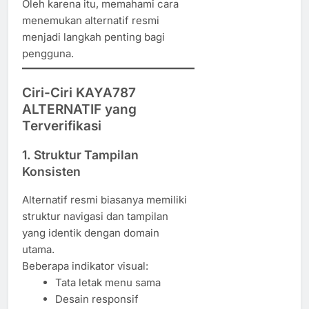
Oleh karena itu, memahami cara
menemukan alternatif resmi
menjadi langkah penting bagi
pengguna.
Ciri-Ciri KAYA787
ALTERNATIF yang
Terverifikasi
1. Struktur Tampilan
Konsisten
Alternatif resmi biasanya memiliki
struktur navigasi dan tampilan
yang identik dengan domain
utama.
Beberapa indikator visual:
Tata letak menu sama
Desain responsif