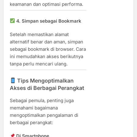
keamanan dan optimasi performa.
4. Simpan sebagai Bookmark
Setelah memastikan alamat
alternatif benar dan aman, simpan
sebagai bookmark di browser. Cara
ini memudahkan akses berikutnya
tanpa perlu mencari ulang.
Tips Mengoptimalkan
Akses di Berbagai Perangkat
Sebagai pemula, penting juga
memahami bagaimana
mengoptimalkan pengalaman di
berbagai perangkat:
Di Smartphone