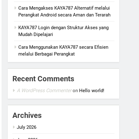
Cara Mengakses KAYA787 Alternatif melalui
Perangkat Android secara Aman dan Terarah
KAYA787 Login dengan Struktur Akses yang
Mudah Dipelajari
Cara Menggunakan KAYA787 secara Efisien
melalui Berbagai Perangkat
Recent Comments
A WordPress Commenter
on
Hello world!
Archives
July 2026