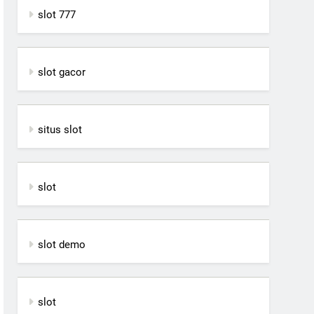
slot 777
slot gacor
situs slot
slot
slot demo
slot