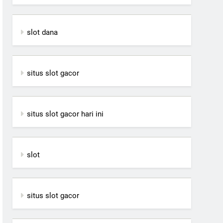
slot dana
situs slot gacor
situs slot gacor hari ini
slot
situs slot gacor