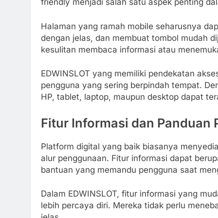
friendly menjadi salah satu aspek penting 
Halaman yang ramah mobile seharusnya dapa
dengan jelas, dan membuat tombol mudah dija
kesulitan membaca informasi atau menemu
EDWINSLOT yang memiliki pendekatan akses 
pengguna yang sering berpindah tempat. Den
HP, tablet, laptop, maupun desktop dapat tera
Fitur Informasi dan Panduan
Platform digital yang baik biasanya menye
alur penggunaan. Fitur informasi dapat berup
bantuan yang memandu pengguna saat meng
Dalam EDWINSLOT, fitur informasi yang mu
lebih percaya diri. Mereka tidak perlu mene
jelas.