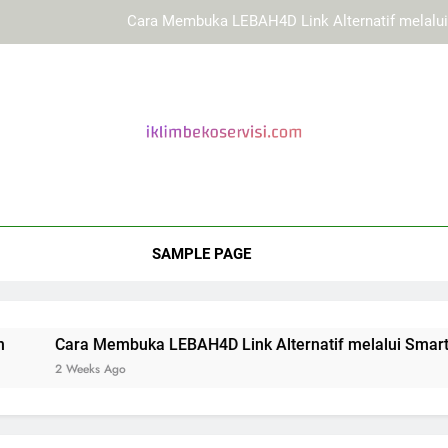
Cara Membuka LEBAH4D Link Alternatif melalu
Cara Mengakses KAYA787 Alternatif melalui Peran
KAYA787 Login dengan 
Cara Membuka EDWINSLOT Link Alternatif melalui
im Beko Servisi
Cara Membuka LEBAH4D Link Alternatif melalu
n Perbaikan Peralatan Rumah Anda Pada Iklim Beko Servisi.
Cara Mengakses KAYA787 Alternatif melalui Peran
SAMPLE PAGE
KAYA787 Login dengan 
 Membuka LEBAH4D Link Alternatif melalui Smartphone secar
ks Ago