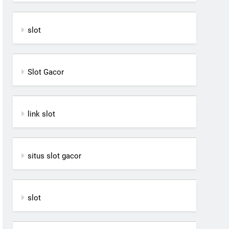
slot
Slot Gacor
link slot
situs slot gacor
slot