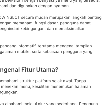
hanya berkaitan dengan banyaknya menu yang tersedia,
ipahami dan digunakan dengan nyaman.
 EDWINSLOT secara mudah merupakan langkah penting
Dengan memahami fungsi dasar, pengguna dapat
menghindari kebingungan, dan memaksimalkan
pandang informatif, terutama mengenai tampilan
ngalaman mobile, serta kebiasaan pengguna yang
genal Fitur Utama?
mahami struktur platform sejak awal. Tanpa
h menekan menu, kesulitan menemukan halaman
ingungkan.
ya dipahami melalui alur yang sederhana. Pengguna