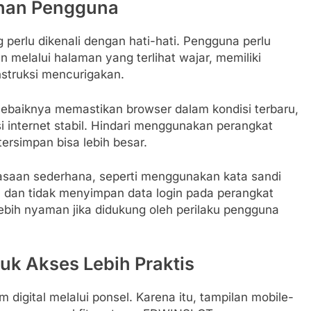
anan Pengguna
 perlu dikenali dengan hati-hati. Pengguna perlu
melalui halaman yang terlihat wajar, memiliki
nstruksi mencurigakan.
aiknya memastikan browser dalam kondisi terbaru,
 internet stabil. Hindari menggunakan perangkat
tersimpan bisa lebih besar.
asaan sederhana, seperti menggunakan kata sandi
, dan tidak menyimpan data login pada perangkat
lebih nyaman jika didukung oleh perilaku pengguna
uk Akses Lebih Praktis
digital melalui ponsel. Karena itu, tampilan mobile-