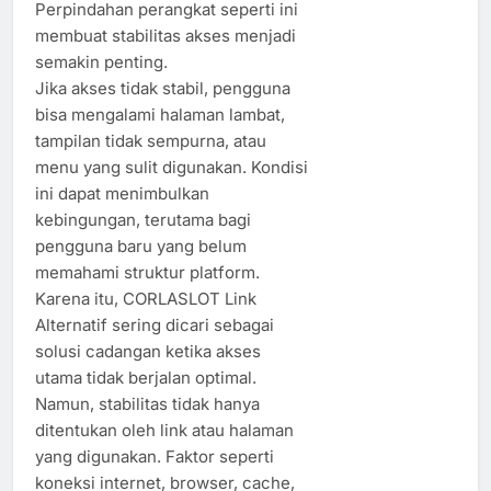
Perpindahan perangkat seperti ini
membuat stabilitas akses menjadi
semakin penting.
Jika akses tidak stabil, pengguna
bisa mengalami halaman lambat,
tampilan tidak sempurna, atau
menu yang sulit digunakan. Kondisi
ini dapat menimbulkan
kebingungan, terutama bagi
pengguna baru yang belum
memahami struktur platform.
Karena itu, CORLASLOT Link
Alternatif sering dicari sebagai
solusi cadangan ketika akses
utama tidak berjalan optimal.
Namun, stabilitas tidak hanya
ditentukan oleh link atau halaman
yang digunakan. Faktor seperti
koneksi internet, browser, cache,