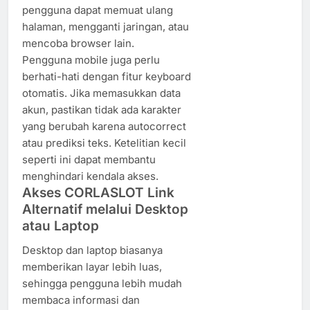
pengguna dapat memuat ulang
halaman, mengganti jaringan, atau
mencoba browser lain.
Pengguna mobile juga perlu
berhati-hati dengan fitur keyboard
otomatis. Jika memasukkan data
akun, pastikan tidak ada karakter
yang berubah karena autocorrect
atau prediksi teks. Ketelitian kecil
seperti ini dapat membantu
menghindari kendala akses.
Akses CORLASLOT Link
Alternatif melalui Desktop
atau Laptop
Desktop dan laptop biasanya
memberikan layar lebih luas,
sehingga pengguna lebih mudah
membaca informasi dan