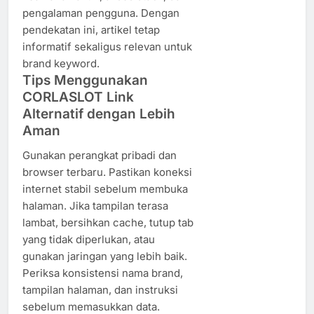
pengalaman pengguna. Dengan
pendekatan ini, artikel tetap
informatif sekaligus relevan untuk
brand keyword.
Tips Menggunakan
CORLASLOT Link
Alternatif dengan Lebih
Aman
Gunakan perangkat pribadi dan
browser terbaru. Pastikan koneksi
internet stabil sebelum membuka
halaman. Jika tampilan terasa
lambat, bersihkan cache, tutup tab
yang tidak diperlukan, atau
gunakan jaringan yang lebih baik.
Periksa konsistensi nama brand,
tampilan halaman, dan instruksi
sebelum memasukkan data.