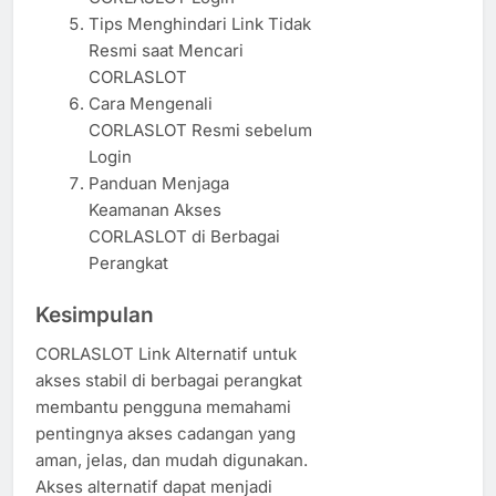
Tips Menghindari Link Tidak
Resmi saat Mencari
CORLASLOT
Cara Mengenali
CORLASLOT Resmi sebelum
Login
Panduan Menjaga
Keamanan Akses
CORLASLOT di Berbagai
Perangkat
Kesimpulan
CORLASLOT Link Alternatif untuk
akses stabil di berbagai perangkat
membantu pengguna memahami
pentingnya akses cadangan yang
aman, jelas, dan mudah digunakan.
Akses alternatif dapat menjadi