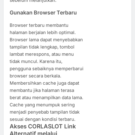
sebelum melanjutkan.
Gunakan Browser Terbaru
Browser terbaru membantu
halaman berjalan lebih optimal.
Browser lama dapat menyebabkan
tampilan tidak lengkap, tombol
lambat merespons, atau menu
tidak muncul. Karena itu,
pengguna sebaiknya memperbarui
browser secara berkala.
Membersihkan cache juga dapat
membantu jika halaman terasa
berat atau menampilkan data lama.
Cache yang menumpuk sering
menjadi penyebab tampilan tidak
sesuai dengan kondisi terbaru.
Akses CORLASLOT Link
Alternatif melalui