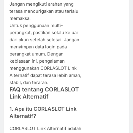
Jangan mengikuti arahan yang
terasa mencurigakan atau terlalu
memaksa.
Untuk penggunaan multi-
perangkat, pastikan selalu keluar
dari akun setelah selesai. Jangan
menyimpan data login pada
perangkat umum. Dengan
kebiasaan ini, pengalaman
menggunakan CORLASLOT Link
Alternatif dapat terasa lebih aman,
stabil, dan terarah.
FAQ tentang CORLASLOT
Link Alternatif
1. Apa itu CORLASLOT Link
Alternatif?
CORLASLOT Link Alternatif adalah