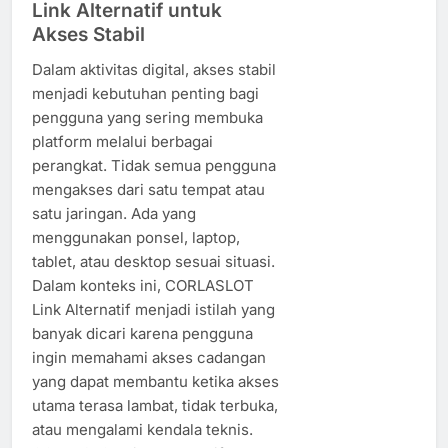
Link Alternatif untuk
Akses Stabil
Dalam aktivitas digital, akses stabil
menjadi kebutuhan penting bagi
pengguna yang sering membuka
platform melalui berbagai
perangkat. Tidak semua pengguna
mengakses dari satu tempat atau
satu jaringan. Ada yang
menggunakan ponsel, laptop,
tablet, atau desktop sesuai situasi.
Dalam konteks ini, CORLASLOT
Link Alternatif menjadi istilah yang
banyak dicari karena pengguna
ingin memahami akses cadangan
yang dapat membantu ketika akses
utama terasa lambat, tidak terbuka,
atau mengalami kendala teknis.