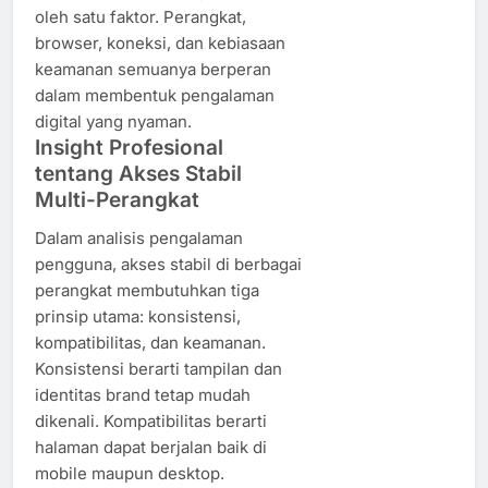
oleh satu faktor. Perangkat,
browser, koneksi, dan kebiasaan
keamanan semuanya berperan
dalam membentuk pengalaman
digital yang nyaman.
Insight Profesional
tentang Akses Stabil
Multi-Perangkat
Dalam analisis pengalaman
pengguna, akses stabil di berbagai
perangkat membutuhkan tiga
prinsip utama: konsistensi,
kompatibilitas, dan keamanan.
Konsistensi berarti tampilan dan
identitas brand tetap mudah
dikenali. Kompatibilitas berarti
halaman dapat berjalan baik di
mobile maupun desktop.