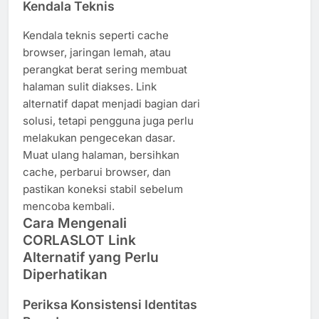
Kendala Teknis
Kendala teknis seperti cache
browser, jaringan lemah, atau
perangkat berat sering membuat
halaman sulit diakses. Link
alternatif dapat menjadi bagian dari
solusi, tetapi pengguna juga perlu
melakukan pengecekan dasar.
Muat ulang halaman, bersihkan
cache, perbarui browser, dan
pastikan koneksi stabil sebelum
mencoba kembali.
Cara Mengenali
CORLASLOT Link
Alternatif yang Perlu
Diperhatikan
Periksa Konsistensi Identitas