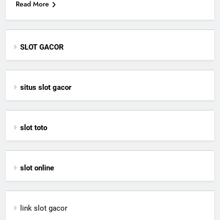
Read More
SLOT GACOR
situs slot gacor
slot toto
slot online
link slot gacor