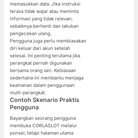
memasukkan data. Jika instruksi
terasa tidak wajar atau meminta
informasi yang tidak relevan,
sebaiknya berhenti dan lakukan
pengecekan ulang.
Pengguna juga perlu membiasakan
diri keluar dari akun setelah
selesai. Ini penting terutama jika
perangkat pernah digunakan
bersama orang lain. Kebiasaan
sederhana ini membantu menjaga
keamanan dalam penggunaan
multi-perangkat.
Contoh Skenario Praktis
Pengguna
Bayangkan seorang pengguna
membuka CORLASLOT melalui
ponsel, tetapi halaman utama