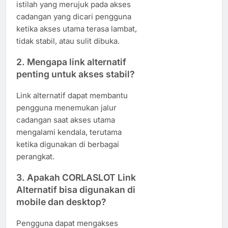
istilah yang merujuk pada akses
cadangan yang dicari pengguna
ketika akses utama terasa lambat,
tidak stabil, atau sulit dibuka.
2. Mengapa link alternatif
penting untuk akses stabil?
Link alternatif dapat membantu
pengguna menemukan jalur
cadangan saat akses utama
mengalami kendala, terutama
ketika digunakan di berbagai
perangkat.
3. Apakah CORLASLOT Link
Alternatif bisa digunakan di
mobile dan desktop?
Pengguna dapat mengakses