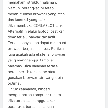
memahami struktur halaman.
Namun, perangkat ini tetap
membutuhkan browser yang stabil
dan koneksi yang baik.
Jika membuka CORLASLOT Link
Alternatif melalui laptop, pastikan
tidak terlalu banyak tab aktif.
Terlalu banyak tab dapat membuat
browser berjalan lambat. Periksa
juga apakah ada ekstensi browser
yang mengganggu tampilan
halaman. Jika halaman terasa
berat, bersihkan cache atau
gunakan browser lain yang lebih
optimal.
Untuk keamanan, hindari
menggunakan komputer umum.
Jika terpaksa menggunakan
perangkat bersama, jangan