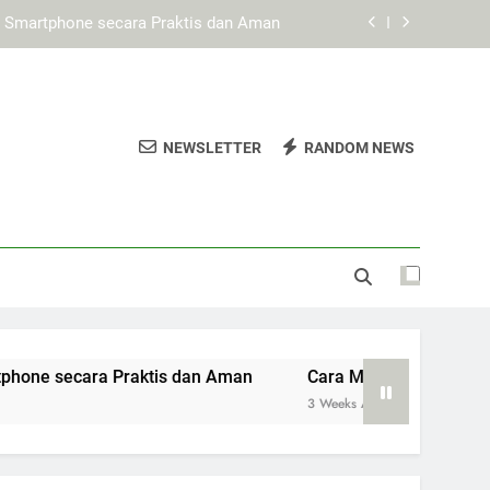
i Smartphone secara Praktis dan Aman
gkat Android secara Aman dan Terarah
Struktur Akses yang Mudah Dipelajari
NEWSLETTER
RANDOM NEWS
 Smartphone secara Praktis dan Aman
i Smartphone secara Praktis dan Aman
gkat Android secara Aman dan Terarah
Struktur Akses yang Mudah Dipelajari
cara Praktis dan Aman
Cara Mengakses KAYA787 Alterna
3 Weeks Ago