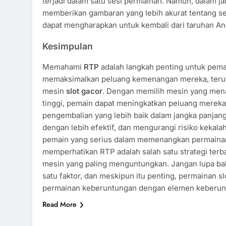
terjadi dalam satu sesi permainan. Namun, dalam j
memberikan gambaran yang lebih akurat tentang s
dapat mengharapkan untuk kembali dari taruhan An
Kesimpulan
Memahami
RTP
adalah langkah penting untuk pemai
memaksimalkan peluang kemenangan mereka, terut
mesin
slot gacor
. Dengan memilih mesin yang men
tinggi, pemain dapat meningkatkan peluang merek
pengembalian yang lebih baik dalam jangka panjang
dengan lebih efektif, dan mengurangi risiko kekala
pemain yang serius dalam memenangkan permainan
memperhatikan RTP adalah salah satu strategi terb
mesin yang paling menguntungkan. Jangan lupa b
satu faktor, dan meskipun itu penting, permainan s
permainan keberuntungan dengan elemen keberunt
Read More