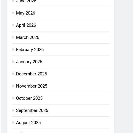
June 2026
May 2026
April 2026
March 2026
February 2026
January 2026
December 2025
November 2025
October 2025
September 2025
August 2025