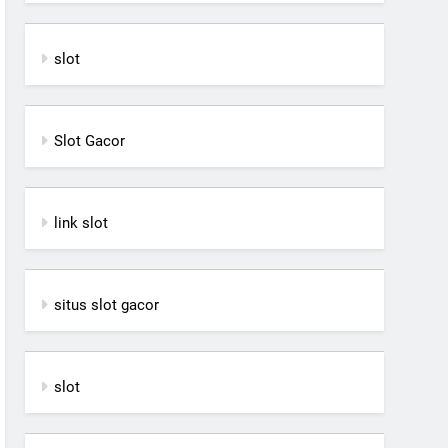
slot
Slot Gacor
link slot
situs slot gacor
slot