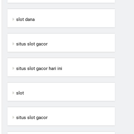
slot dana
situs slot gacor
situs slot gacor hari ini
slot
situs slot gacor