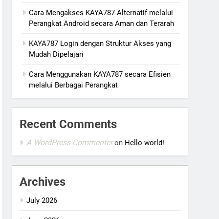
Cara Mengakses KAYA787 Alternatif melalui
Perangkat Android secara Aman dan Terarah
KAYA787 Login dengan Struktur Akses yang
Mudah Dipelajari
Cara Menggunakan KAYA787 secara Efisien
melalui Berbagai Perangkat
Recent Comments
A WordPress Commenter
on
Hello world!
Archives
July 2026