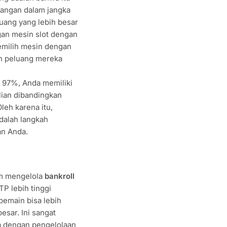
angan dalam jangka
luang yang lebih besar
an mesin slot dengan
milih mesin dengan
an peluang mereka
P 97%, Anda memiliki
ian dibandingkan
eh karena itu,
dalah langkah
n Anda.
m mengelola
bankroll
P lebih tinggi
emain bisa lebih
esar. Ini sangat
a dengan pengelolaan