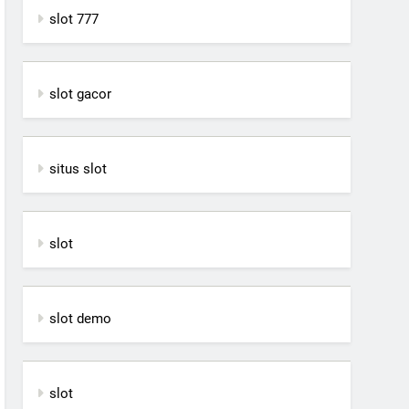
slot 777
slot gacor
situs slot
slot
slot demo
slot