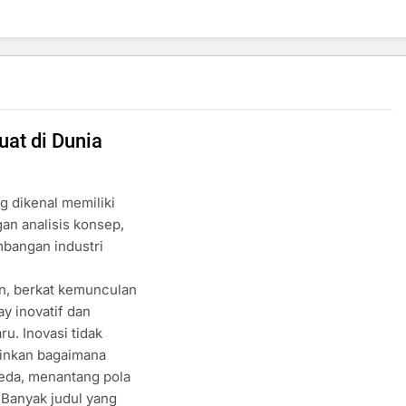
at di Dunia
 dikenal memiliki
gan analisis konsep,
bangan industri
un, berkat kemunculan
y inovatif dan
. Inovasi tidak
lainkan bagaimana
da, menantang pola
 Banyak judul yang