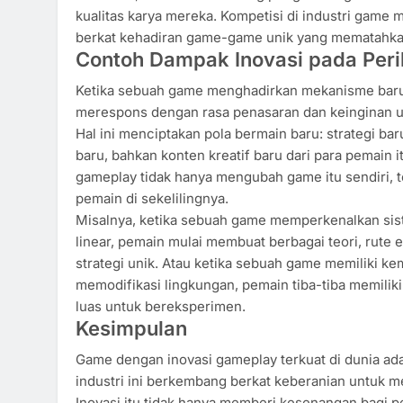
kualitas karya mereka. Kompetisi di industri game m
berkat kehadiran game-game unik yang mematahkan
Contoh Dampak Inovasi pada Peri
Ketika sebuah game menghadirkan mekanisme baru
merespons dengan rasa penasaran dan keinginan u
Hal ini menciptakan pola bermain baru: strategi bar
baru, bahkan konten kreatif baru dari para pemain it
gameplay tidak hanya mengubah game itu sendiri, t
pemain di sekelilingnya.
Misalnya, ketika sebuah game memperkenalkan sis
linear, pemain mulai membuat berbagai teori, rute e
strategi unik. Atau ketika sebuah game memiliki 
memodifikasi lingkungan, pemain tiba-tiba memiliki
luas untuk bereksperimen.
Kesimpulan
Game dengan inovasi gameplay terkuat di dunia ad
industri ini berkembang berkat keberanian untuk m
Inovasi itu tidak hanya memberi kesenangan bagi pe