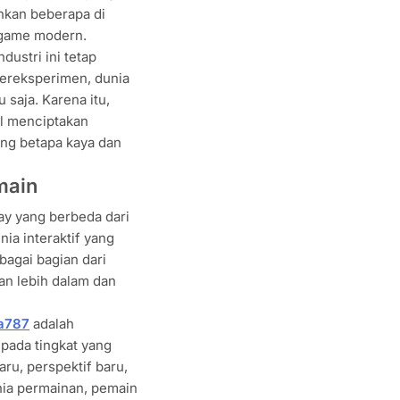
hkan beberapa di
a game modern.
ustri ini tetap
ereksperimen, dunia
 saja. Karena itu,
l menciptakan
ng betapa kaya dan
main
y yang berbeda dari
ia interaktif yang
bagai bagian dari
n lebih dalam dan
ya787
adalah
pada tingkat yang
aru, perspektif baru,
ia permainan, pemain