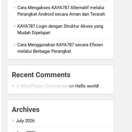
Cara Mengakses KAYA787 Alternatif melalui
Perangkat Android secara Aman dan Terarah
KAYA787 Login dengan Struktur Akses yang
Mudah Dipelajari
Cara Menggunakan KAYA787 secara Efisien
melalui Berbagai Perangkat
Recent Comments
A WordPress Commenter
on
Hello world!
Archives
July 2026