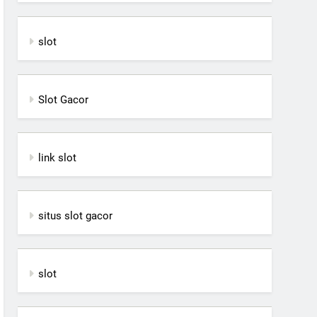
slot
Slot Gacor
link slot
situs slot gacor
slot