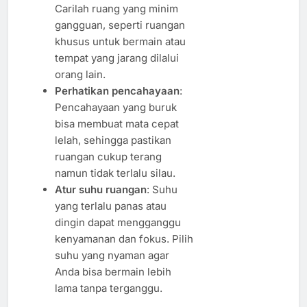
Carilah ruang yang minim
gangguan, seperti ruangan
khusus untuk bermain atau
tempat yang jarang dilalui
orang lain.
Perhatikan pencahayaan
:
Pencahayaan yang buruk
bisa membuat mata cepat
lelah, sehingga pastikan
ruangan cukup terang
namun tidak terlalu silau.
Atur suhu ruangan
: Suhu
yang terlalu panas atau
dingin dapat mengganggu
kenyamanan dan fokus. Pilih
suhu yang nyaman agar
Anda bisa bermain lebih
lama tanpa terganggu.