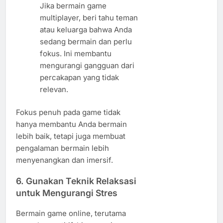
Jika bermain game
multiplayer, beri tahu teman
atau keluarga bahwa Anda
sedang bermain dan perlu
fokus. Ini membantu
mengurangi gangguan dari
percakapan yang tidak
relevan.
Fokus penuh pada game tidak
hanya membantu Anda bermain
lebih baik, tetapi juga membuat
pengalaman bermain lebih
menyenangkan dan imersif.
6.
Gunakan Teknik Relaksasi
untuk Mengurangi Stres
Bermain game online, terutama