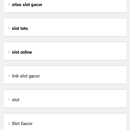
situs slot gacor
slot toto
slot online
link slot gacor
slot
Slot Gacor