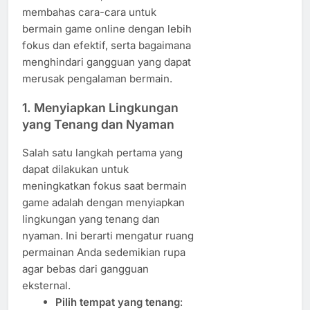
membahas cara-cara untuk
bermain game online dengan lebih
fokus dan efektif, serta bagaimana
menghindari gangguan yang dapat
merusak pengalaman bermain.
1.
Menyiapkan Lingkungan
yang Tenang dan Nyaman
Salah satu langkah pertama yang
dapat dilakukan untuk
meningkatkan fokus saat bermain
game adalah dengan menyiapkan
lingkungan yang tenang dan
nyaman. Ini berarti mengatur ruang
permainan Anda sedemikian rupa
agar bebas dari gangguan
eksternal.
Pilih tempat yang tenang
: