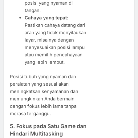
posisi yang nyaman di
tangan.
Cahaya yang tepat
:
Pastikan cahaya datang dari
arah yang tidak menyilaukan
layar, misalnya dengan
menyesuaikan posisi lampu
atau memilih pencahayaan
yang lebih lembut.
Posisi tubuh yang nyaman dan
peralatan yang sesuai akan
meningkatkan kenyamanan dan
memungkinkan Anda bermain
dengan fokus lebih lama tanpa
merasa terganggu.
5.
Fokus pada Satu Game dan
Hindari Multitasking