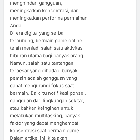
menghindari gangguan,
meningkatkan konsentrasi, dan
meningkatkan performa permainan
Anda.
Di era digital yang serba
terhubung, bermain game online
telah menjadi salah satu aktivitas
hiburan utama bagi banyak orang.
Namun, salah satu tantangan
terbesar yang dihadapi banyak
pemain adalah gangguan yang
dapat mengurangi fokus saat
bermain. Baik itu notifikasi ponsel,
gangguan dari lingkungan sekitar,
atau bahkan keinginan untuk
melakukan multitasking, banyak
faktor yang dapat menghambat
konsentrasi saat bermain game.
Dalam artikel ini, kita akan