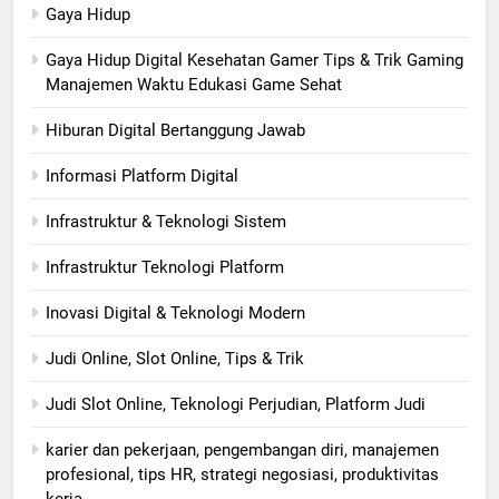
Gaya Hidup
Gaya Hidup Digital Kesehatan Gamer Tips & Trik Gaming
Manajemen Waktu Edukasi Game Sehat
Hiburan Digital Bertanggung Jawab
Informasi Platform Digital
Infrastruktur & Teknologi Sistem
Infrastruktur Teknologi Platform
Inovasi Digital & Teknologi Modern
Judi Online, Slot Online, Tips & Trik
Judi Slot Online, Teknologi Perjudian, Platform Judi
karier dan pekerjaan, pengembangan diri, manajemen
profesional, tips HR, strategi negosiasi, produktivitas