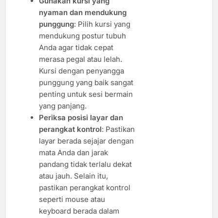
Gunakan kursi yang
nyaman dan mendukung
punggung
: Pilih kursi yang
mendukung postur tubuh
Anda agar tidak cepat
merasa pegal atau lelah.
Kursi dengan penyangga
punggung yang baik sangat
penting untuk sesi bermain
yang panjang.
Periksa posisi layar dan
perangkat kontrol
: Pastikan
layar berada sejajar dengan
mata Anda dan jarak
pandang tidak terlalu dekat
atau jauh. Selain itu,
pastikan perangkat kontrol
seperti mouse atau
keyboard berada dalam