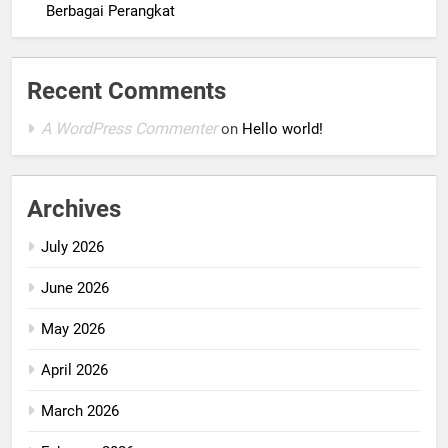
Berbagai Perangkat
Recent Comments
A WordPress Commenter
on
Hello world!
Archives
July 2026
June 2026
May 2026
April 2026
March 2026