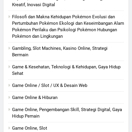
Kreatif, Inovasi Digital
Filosofi dan Makna Kehidupan Pokémon Evolusi dan
Pertumbuhan Pokémon Ekologi dan Keseimbangan Alam
Pokémon Perilaku dan Psikologi Pokémon Hubungan
Pokémon dan Lingkungan
Gambling, Slot Machines, Kasino Online, Strategi
Bermain
Game & Kesehatan, Teknologi & Kehidupan, Gaya Hidup
Sehat
Game Online / Slot / UX & Desain Web
Game Online & Hiburan
Game Online, Pengembangan Skill, Strategi Digital, Gaya
Hidup Pemain
Game Online, Slot