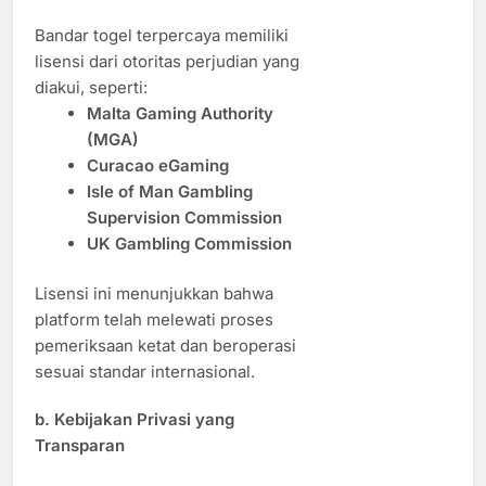
Bandar togel terpercaya memiliki
lisensi dari otoritas perjudian yang
diakui, seperti:
Malta Gaming Authority
(MGA)
Curacao eGaming
Isle of Man Gambling
Supervision Commission
UK Gambling Commission
Lisensi ini menunjukkan bahwa
platform telah melewati proses
pemeriksaan ketat dan beroperasi
sesuai standar internasional.
b. Kebijakan Privasi yang
Transparan