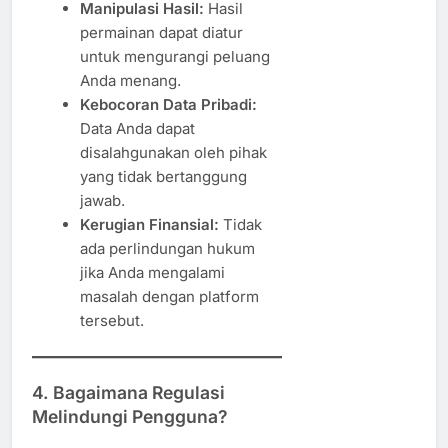
Manipulasi Hasil:
Hasil
permainan dapat diatur
untuk mengurangi peluang
Anda menang.
Kebocoran Data Pribadi:
Data Anda dapat
disalahgunakan oleh pihak
yang tidak bertanggung
jawab.
Kerugian Finansial:
Tidak
ada perlindungan hukum
jika Anda mengalami
masalah dengan platform
tersebut.
4. Bagaimana Regulasi
Melindungi Pengguna?