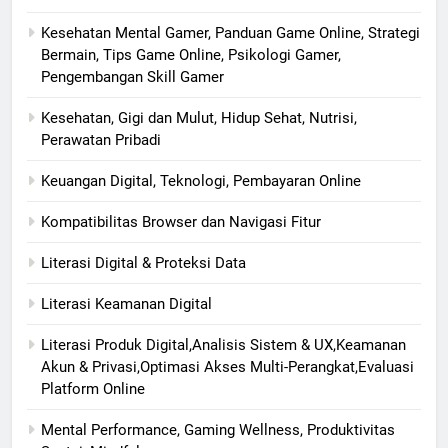
Kesehatan Mental Gamer, Panduan Game Online, Strategi
Bermain, Tips Game Online, Psikologi Gamer,
Pengembangan Skill Gamer
Kesehatan, Gigi dan Mulut, Hidup Sehat, Nutrisi,
Perawatan Pribadi
Keuangan Digital, Teknologi, Pembayaran Online
Kompatibilitas Browser dan Navigasi Fitur
Literasi Digital & Proteksi Data
Literasi Keamanan Digital
Literasi Produk Digital,Analisis Sistem & UX,Keamanan
Akun & Privasi,Optimasi Akses Multi-Perangkat,Evaluasi
Platform Online
Mental Performance, Gaming Wellness, Produktivitas