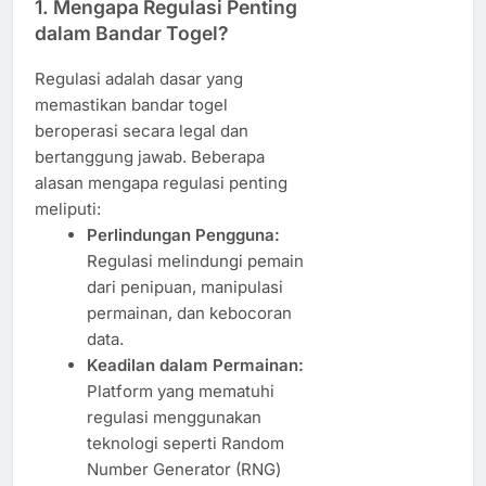
1. Mengapa Regulasi Penting
dalam Bandar Togel?
Regulasi adalah dasar yang
memastikan bandar togel
beroperasi secara legal dan
bertanggung jawab. Beberapa
alasan mengapa regulasi penting
meliputi:
Perlindungan Pengguna:
Regulasi melindungi pemain
dari penipuan, manipulasi
permainan, dan kebocoran
data.
Keadilan dalam Permainan:
Platform yang mematuhi
regulasi menggunakan
teknologi seperti Random
Number Generator (RNG)