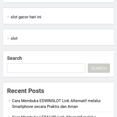
slot gacor hari ini
slot
Search
SEARCH
Recent Posts
Cara Membuka EDWINSLOT Link Alternatif melalui
Smartphone secara Praktis dan Aman