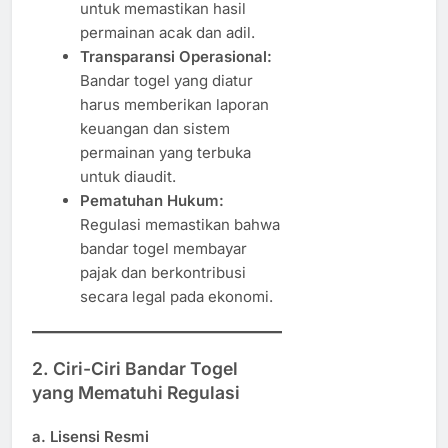
untuk memastikan hasil
permainan acak dan adil.
Transparansi Operasional:
Bandar togel yang diatur
harus memberikan laporan
keuangan dan sistem
permainan yang terbuka
untuk diaudit.
Pematuhan Hukum:
Regulasi memastikan bahwa
bandar togel membayar
pajak dan berkontribusi
secara legal pada ekonomi.
2. Ciri-Ciri Bandar Togel
yang Mematuhi Regulasi
a. Lisensi Resmi