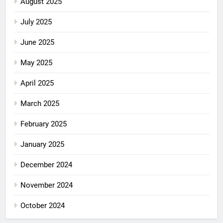
August 2025
July 2025
June 2025
May 2025
April 2025
March 2025
February 2025
January 2025
December 2024
November 2024
October 2024