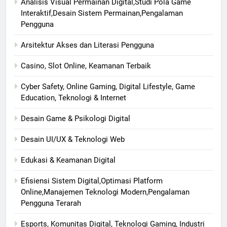
Analisis Visual Permainan Digital,Studi Pola Game
Interaktif,Desain Sistem Permainan,Pengalaman
Pengguna
Arsitektur Akses dan Literasi Pengguna
Casino, Slot Online, Keamanan Terbaik
Cyber Safety, Online Gaming, Digital Lifestyle, Game
Education, Teknologi & Internet
Desain Game & Psikologi Digital
Desain UI/UX & Teknologi Web
Edukasi & Keamanan Digital
Efisiensi Sistem Digital,Optimasi Platform
Online,Manajemen Teknologi Modern,Pengalaman
Pengguna Terarah
Esports, Komunitas Digital, Teknologi Gaming, Industri