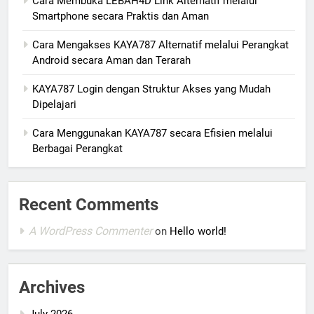
Cara Membuka LEBAH4D Link Alternatif melalui
Smartphone secara Praktis dan Aman
Cara Mengakses KAYA787 Alternatif melalui Perangkat
Android secara Aman dan Terarah
KAYA787 Login dengan Struktur Akses yang Mudah
Dipelajari
Cara Menggunakan KAYA787 secara Efisien melalui
Berbagai Perangkat
Recent Comments
A WordPress Commenter
on
Hello world!
Archives
July 2026