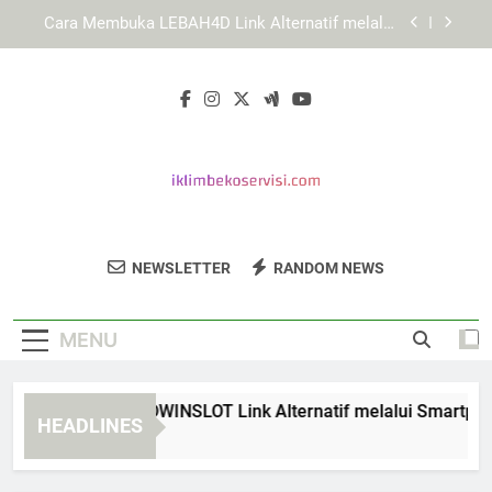
Skip
Cara Mengakses KAYA787 Alternatif melalui
to
Perangkat Android secara Aman dan Terarah
content
KAYA787 Login dengan Struktur Akses yang
Mudah Dipelajari
Cara Membuka EDWINSLOT Link Alternatif
melalui Smartphone secara Praktis dan Aman
Cara Membuka LEBAH4D Link Alternatif melalui
Smartphone secara Praktis dan Aman
Cara Mengakses KAYA787 Alternatif melalui
Perangkat Android secara Aman dan Terarah
Iklim Beko
Percayakan Perbaikan Peralatan Rumah
KAYA787 Login dengan Struktur Akses yang
NEWSLETTER
RANDOM NEWS
Servisi
Mudah Dipelajari
Anda Pada Iklim Beko Servisi.
MENU
ra Membuka EDWINSLOT Link Alternatif melalui Smartphone 
HEADLINES
Weeks Ago