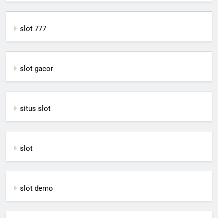
slot 777
slot gacor
situs slot
slot
slot demo