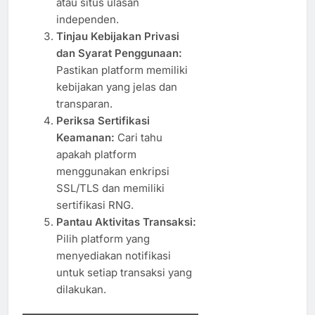
atau situs ulasan
independen.
Tinjau Kebijakan Privasi
dan Syarat Penggunaan:
Pastikan platform memiliki
kebijakan yang jelas dan
transparan.
Periksa Sertifikasi
Keamanan:
Cari tahu
apakah platform
menggunakan enkripsi
SSL/TLS dan memiliki
sertifikasi RNG.
Pantau Aktivitas Transaksi:
Pilih platform yang
menyediakan notifikasi
untuk setiap transaksi yang
dilakukan.