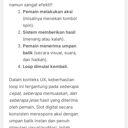
namun sangat efektif:
Pemain melakukan aksi
(misalnya menekan tombol
spin).
Sistem memberikan hasil
(menang atau kalah).
Pemain menerima umpan
balik
(secara visual, suara,
dan hadiah).
Loop dimulai kembali.
Dalam konteks UX, keberhasilan
loop ini tergantung pada
seberapa
cepat, seberapa memuaskan, dan
seberapa jelas
hasil yang diterima
oleh pemain. Slot digital secara
konsisten merespons aksi dengan
umpan balik instan dan penuh
stimulasi visual/auditori. Inilah