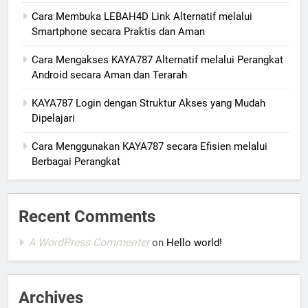
Cara Membuka LEBAH4D Link Alternatif melalui
Smartphone secara Praktis dan Aman
Cara Mengakses KAYA787 Alternatif melalui Perangkat
Android secara Aman dan Terarah
KAYA787 Login dengan Struktur Akses yang Mudah
Dipelajari
Cara Menggunakan KAYA787 secara Efisien melalui
Berbagai Perangkat
Recent Comments
A WordPress Commenter
on
Hello world!
Archives