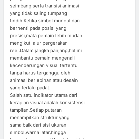
seimbang,serta transisi animasi
yang tidak saling tumpang
tindih.Ketika simbol muncul dan
berhenti pada posisi yang
presisi,mata pemain lebih mudah
mengikuti alur pergerakan
reel.Dalam jangka panjang,hal ini
membantu pemain mengenali
kecenderungan visual tertentu
tanpa harus terganggu oleh
animasi berlebihan atau desain
yang terlalu padat.
Salah satu indikator utama dari
kerapian visual adalah konsistensi
tampilan.Setiap putaran
menampilkan struktur yang
sama,baik dari sisi ukuran
simbol,warna latar,hingga