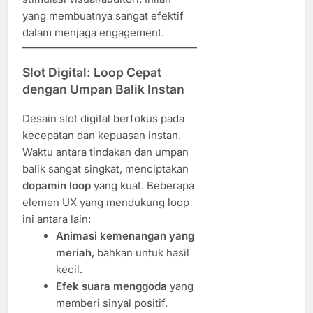
yang membuatnya sangat efektif
dalam menjaga engagement.
Slot Digital: Loop Cepat
dengan Umpan Balik Instan
Desain slot digital berfokus pada
kecepatan dan kepuasan instan.
Waktu antara tindakan dan umpan
balik sangat singkat, menciptakan
dopamin loop
yang kuat. Beberapa
elemen UX yang mendukung loop
ini antara lain:
Animasi kemenangan yang
meriah
, bahkan untuk hasil
kecil.
Efek suara menggoda
yang
memberi sinyal positif.