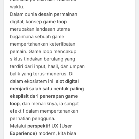
waktu.
Dalam dunia desain permainan
digital, konsep
game loop
merupakan landasan utama
bagaimana sebuah game
mempertahankan keterlibatan
pemain. Game loop mencakup
siklus tindakan berulang yang
terdiri dari input, hasil, dan umpan
balik yang terus-menerus. Di
dalam ekosistem ini,
slot digital
menjadi salah satu bentuk paling
eksplisit dari penerapan game
loop
, dan menariknya, ia sangat
efektif dalam mempertahankan
perhatian pengguna.
Melalui
perspektif UX (User
Experience)
modern, kita bisa