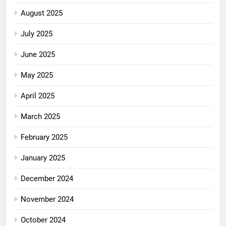
August 2025
July 2025
June 2025
May 2025
April 2025
March 2025
February 2025
January 2025
December 2024
November 2024
October 2024