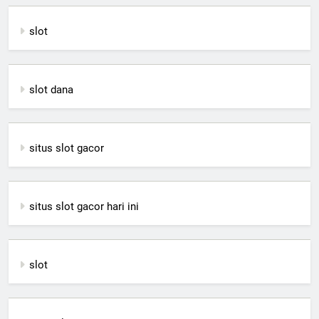
slot
slot dana
situs slot gacor
situs slot gacor hari ini
slot