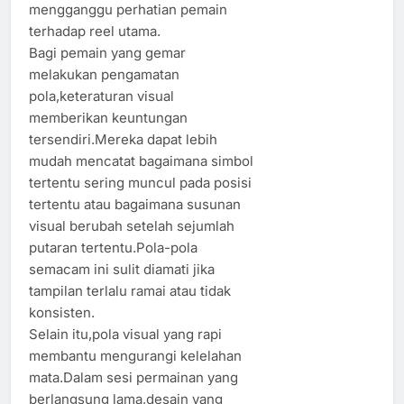
mengganggu perhatian pemain
terhadap reel utama.
Bagi pemain yang gemar
melakukan pengamatan
pola,keteraturan visual
memberikan keuntungan
tersendiri.Mereka dapat lebih
mudah mencatat bagaimana simbol
tertentu sering muncul pada posisi
tertentu atau bagaimana susunan
visual berubah setelah sejumlah
putaran tertentu.Pola-pola
semacam ini sulit diamati jika
tampilan terlalu ramai atau tidak
konsisten.
Selain itu,pola visual yang rapi
membantu mengurangi kelelahan
mata.Dalam sesi permainan yang
berlangsung lama,desain yang