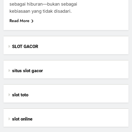
sebagai hiburan—bukan sebagai
kebiasaan yang tidak disadari.
Read More
SLOT GACOR
situs slot gacor
slot toto
slot online