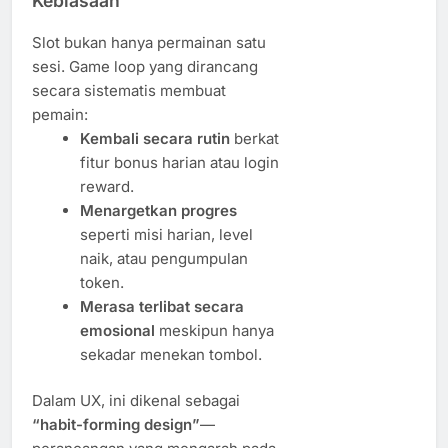
Kebiasaan
Slot bukan hanya permainan satu
sesi. Game loop yang dirancang
secara sistematis membuat
pemain:
Kembali secara rutin
berkat
fitur bonus harian atau login
reward.
Menargetkan progres
seperti misi harian, level
naik, atau pengumpulan
token.
Merasa terlibat secara
emosional
meskipun hanya
sekadar menekan tombol.
Dalam UX, ini dikenal sebagai
“habit-forming design”
—