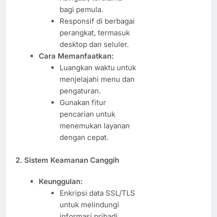
bagi pemula.
Responsif di berbagai
perangkat, termasuk
desktop dan seluler.
Cara Memanfaatkan:
Luangkan waktu untuk
menjelajahi menu dan
pengaturan.
Gunakan fitur
pencarian untuk
menemukan layanan
dengan cepat.
2. Sistem Keamanan Canggih
Keunggulan:
Enkripsi data SSL/TLS
untuk melindungi
informasi pribadi.