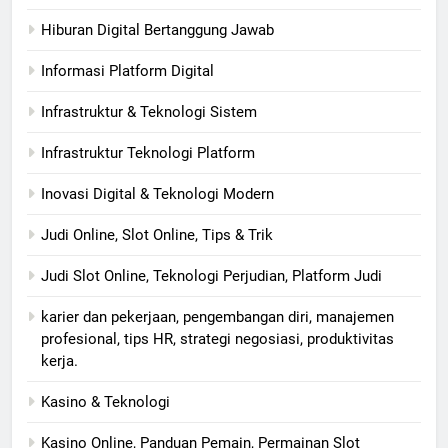
Hiburan Digital Bertanggung Jawab
Informasi Platform Digital
Infrastruktur & Teknologi Sistem
Infrastruktur Teknologi Platform
Inovasi Digital & Teknologi Modern
Judi Online, Slot Online, Tips & Trik
Judi Slot Online, Teknologi Perjudian, Platform Judi
karier dan pekerjaan, pengembangan diri, manajemen
profesional, tips HR, strategi negosiasi, produktivitas
kerja.
Kasino & Teknologi
Kasino Online, Panduan Pemain, Permainan Slot