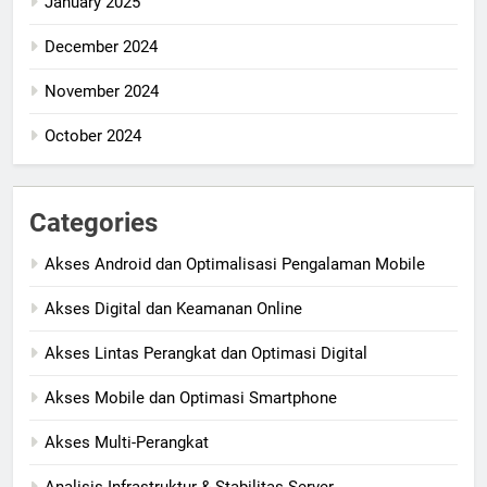
January 2025
December 2024
November 2024
October 2024
Categories
Akses Android dan Optimalisasi Pengalaman Mobile
Akses Digital dan Keamanan Online
Akses Lintas Perangkat dan Optimasi Digital
Akses Mobile dan Optimasi Smartphone
Akses Multi-Perangkat