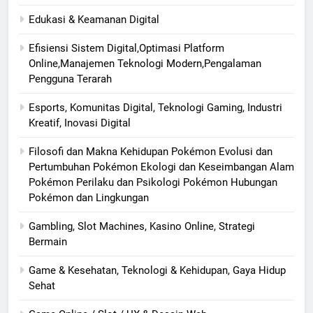
Edukasi & Keamanan Digital
Efisiensi Sistem Digital,Optimasi Platform
Online,Manajemen Teknologi Modern,Pengalaman
Pengguna Terarah
Esports, Komunitas Digital, Teknologi Gaming, Industri
Kreatif, Inovasi Digital
Filosofi dan Makna Kehidupan Pokémon Evolusi dan
Pertumbuhan Pokémon Ekologi dan Keseimbangan Alam
Pokémon Perilaku dan Psikologi Pokémon Hubungan
Pokémon dan Lingkungan
Gambling, Slot Machines, Kasino Online, Strategi
Bermain
Game & Kesehatan, Teknologi & Kehidupan, Gaya Hidup
Sehat