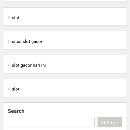
slot
situs slot gacor
slot gacor hari ini
slot
Search
SEARCH