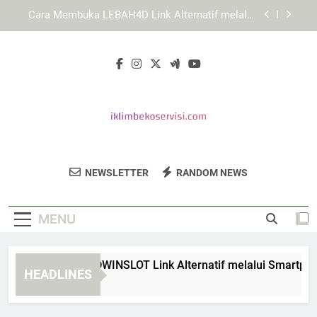
Skip
Cara Mengakses KAYA787 Alternatif melalui
to
Perangkat Android secara Aman dan Terarah
content
KAYA787 Login dengan Struktur Akses yang
Mudah Dipelajari
Cara Membuka EDWINSLOT Link Alternatif
melalui Smartphone secara Praktis dan Aman
Cara Membuka LEBAH4D Link Alternatif melalui
Smartphone secara Praktis dan Aman
Cara Mengakses KAYA787 Alternatif melalui
Perangkat Android secara Aman dan Terarah
Iklim Beko
Percayakan Perbaikan Peralatan Rumah
KAYA787 Login dengan Struktur Akses yang
NEWSLETTER
RANDOM NEWS
Servisi
Mudah Dipelajari
Anda Pada Iklim Beko Servisi.
MENU
ra Membuka EDWINSLOT Link Alternatif melalui Smartphone s
HEADLINES
eeks Ago