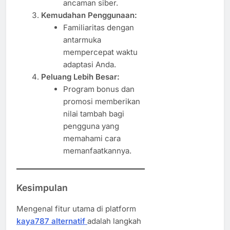
ancaman siber.
Kemudahan Penggunaan:
Familiaritas dengan
antarmuka
mempercepat waktu
adaptasi Anda.
Peluang Lebih Besar:
Program bonus dan
promosi memberikan
nilai tambah bagi
pengguna yang
memahami cara
memanfaatkannya.
Kesimpulan
Mengenal fitur utama di platform
kaya787 alternatif
adalah langkah