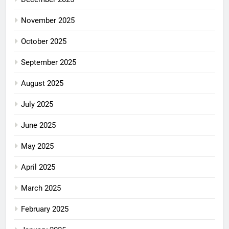
November 2025
October 2025
September 2025
August 2025
July 2025
June 2025
May 2025
April 2025
March 2025
February 2025