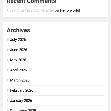
Recent Comments
A WordPress Commenter
on
Hello world!
Archives
July 2026
June 2026
May 2026
April 2026
March 2026
February 2026
January 2026
December 2025