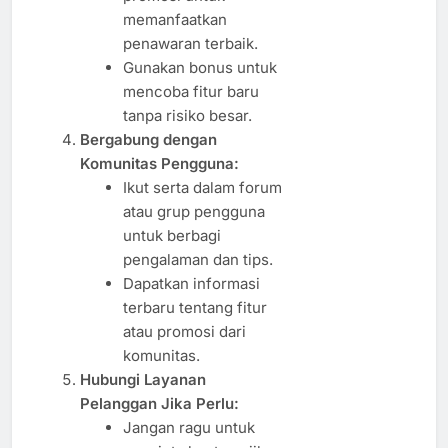
memanfaatkan
penawaran terbaik.
Gunakan bonus untuk
mencoba fitur baru
tanpa risiko besar.
Bergabung dengan
Komunitas Pengguna:
Ikut serta dalam forum
atau grup pengguna
untuk berbagi
pengalaman dan tips.
Dapatkan informasi
terbaru tentang fitur
atau promosi dari
komunitas.
Hubungi Layanan
Pelanggan Jika Perlu:
Jangan ragu untuk