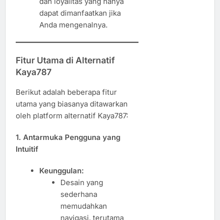
dan loyalitas yang hanya
dapat dimanfaatkan jika
Anda mengenalnya.
Fitur Utama di Alternatif
Kaya787
Berikut adalah beberapa fitur
utama yang biasanya ditawarkan
oleh platform alternatif Kaya787:
1. Antarmuka Pengguna yang
Intuitif
Keunggulan:
Desain yang
sederhana
memudahkan
navigasi, terutama