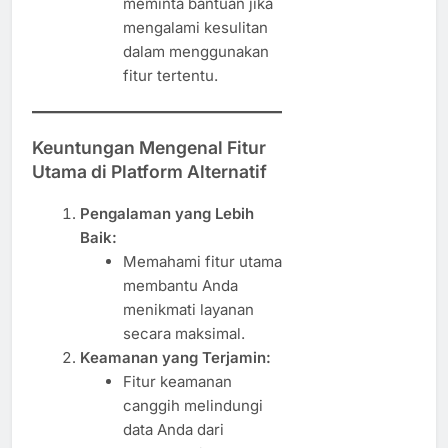
meminta bantuan jika
mengalami kesulitan
dalam menggunakan
fitur tertentu.
Keuntungan Mengenal Fitur
Utama di Platform Alternatif
Pengalaman yang Lebih
Baik:
Memahami fitur utama
membantu Anda
menikmati layanan
secara maksimal.
Keamanan yang Terjamin:
Fitur keamanan
canggih melindungi
data Anda dari