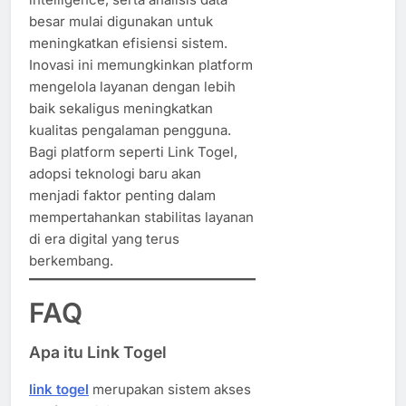
besar mulai digunakan untuk
meningkatkan efisiensi sistem.
Inovasi ini memungkinkan platform
mengelola layanan dengan lebih
baik sekaligus meningkatkan
kualitas pengalaman pengguna.
Bagi platform seperti Link Togel,
adopsi teknologi baru akan
menjadi faktor penting dalam
mempertahankan stabilitas layanan
di era digital yang terus
berkembang.
FAQ
Apa itu Link Togel
link togel
merupakan sistem akses