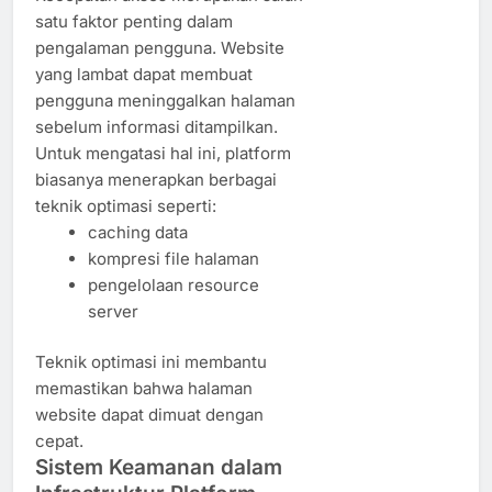
satu faktor penting dalam
pengalaman pengguna. Website
yang lambat dapat membuat
pengguna meninggalkan halaman
sebelum informasi ditampilkan.
Untuk mengatasi hal ini, platform
biasanya menerapkan berbagai
teknik optimasi seperti:
caching data
kompresi file halaman
pengelolaan resource
server
Teknik optimasi ini membantu
memastikan bahwa halaman
website dapat dimuat dengan
cepat.
Sistem Keamanan dalam