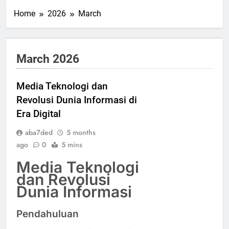
Home
2026
March
March 2026
Media Teknologi dan
Revolusi Dunia Informasi di
Era Digital
aba7ded
5 months
ago
0
5 mins
Media Teknologi
dan Revolusi
Dunia Informasi
Pendahuluan