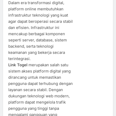
Dalam era transformasi digital,
platform online membutuhkan
infrastruktur teknologi yang kuat
agar dapat beroperasi secara stabil
dan efisien. Infrastruktur ini
mencakup berbagai komponen
seperti server, database, sistem
backend, serta teknologi
keamanan yang bekerja secara
terintegrasi.
Link Togel
merupakan salah satu
sistem akses platform digital yang
dirancang untuk memastikan
pengguna dapat terhubung dengan
layanan secara stabil. Dengan
dukungan teknologi web modern,
platform dapat mengelola trafik
pengguna yang tinggi tanpa
mengalami gangguan yang