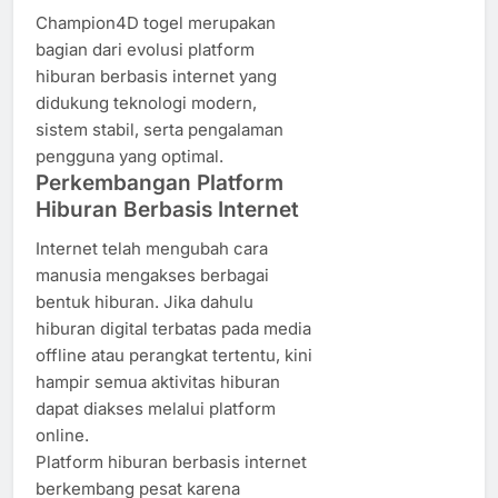
Champion4D togel merupakan
bagian dari evolusi platform
hiburan berbasis internet yang
didukung teknologi modern,
sistem stabil, serta pengalaman
pengguna yang optimal.
Perkembangan Platform
Hiburan Berbasis Internet
Internet telah mengubah cara
manusia mengakses berbagai
bentuk hiburan. Jika dahulu
hiburan digital terbatas pada media
offline atau perangkat tertentu, kini
hampir semua aktivitas hiburan
dapat diakses melalui platform
online.
Platform hiburan berbasis internet
berkembang pesat karena