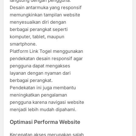
langsung dengan pengguna.
Desain antarmuka yang responsif
memungkinkan tampilan website
menyesuaikan diri dengan
berbagai perangkat seperti
komputer, tablet, maupun
smartphone.
Platform Link Togel menggunakan
pendekatan desain responsif agar
pengguna dapat mengakses
layanan dengan nyaman dari
berbagai perangkat.
Pendekatan ini juga membantu
meningkatkan pengalaman
pengguna karena navigasi website
menjadi lebih mudah dipahami.
Optimasi Performa Website
Kecepatan akses merupakan salah