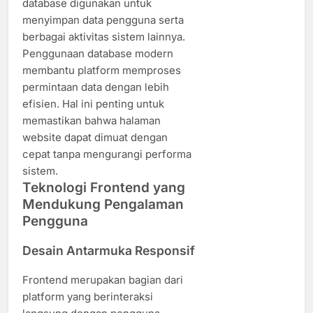
database digunakan untuk
menyimpan data pengguna serta
berbagai aktivitas sistem lainnya.
Penggunaan database modern
membantu platform memproses
permintaan data dengan lebih
efisien. Hal ini penting untuk
memastikan bahwa halaman
website dapat dimuat dengan
cepat tanpa mengurangi performa
sistem.
Teknologi Frontend yang
Mendukung Pengalaman
Pengguna
Desain Antarmuka Responsif
Frontend merupakan bagian dari
platform yang berinteraksi