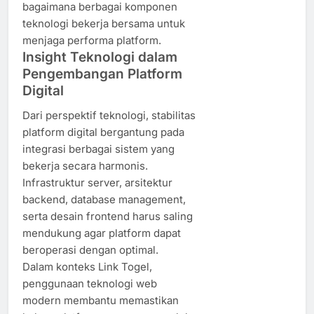
bagaimana berbagai komponen
teknologi bekerja bersama untuk
menjaga performa platform.
Insight Teknologi dalam
Pengembangan Platform
Digital
Dari perspektif teknologi, stabilitas
platform digital bergantung pada
integrasi berbagai sistem yang
bekerja secara harmonis.
Infrastruktur server, arsitektur
backend, database management,
serta desain frontend harus saling
mendukung agar platform dapat
beroperasi dengan optimal.
Dalam konteks Link Togel,
penggunaan teknologi web
modern membantu memastikan