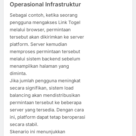
Operasional Infrastruktur
Sebagai contoh, ketika seorang
pengguna mengakses Link Togel
melalui browser, permintaan
tersebut akan dikirimkan ke server
platform. Server kemudian
memproses permintaan tersebut
melalui sistem backend sebelum
menampilkan halaman yang
diminta.
Jika jumlah pengguna meningkat
secara signifikan, sistem load
balancing akan mendistribusikan
permintaan tersebut ke beberapa
server yang tersedia. Dengan cara
ini, platform dapat tetap beroperasi
secara stabil.
Skenario ini menunjukkan