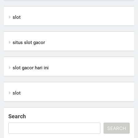
slot
situs slot gacor
slot gacor hari ini
slot
Search
SEARCH