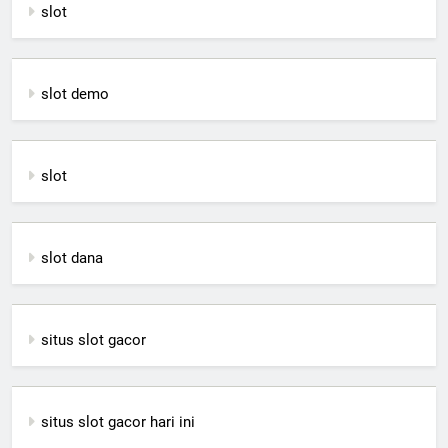
slot
slot demo
slot
slot dana
situs slot gacor
situs slot gacor hari ini