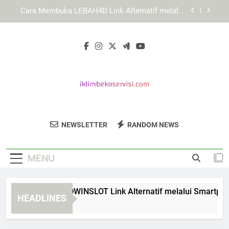
Skip
Cara Mengakses KAYA787 Alternatif melalui
to
Perangkat Android secara Aman dan Terarah
content
KAYA787 Login dengan Struktur Akses yang
Mudah Dipelajari
Cara Membuka EDWINSLOT Link Alternatif
melalui Smartphone secara Praktis dan Aman
Cara Membuka LEBAH4D Link Alternatif melalui
Smartphone secara Praktis dan Aman
Cara Mengakses KAYA787 Alternatif melalui
Perangkat Android secara Aman dan Terarah
Iklim Beko
Percayakan Perbaikan Peralatan Rumah
KAYA787 Login dengan Struktur Akses yang
NEWSLETTER
RANDOM NEWS
Servisi
Mudah Dipelajari
Anda Pada Iklim Beko Servisi.
MENU
ra Membuka EDWINSLOT Link Alternatif melalui Smartphone 
HEADLINES
Weeks Ago