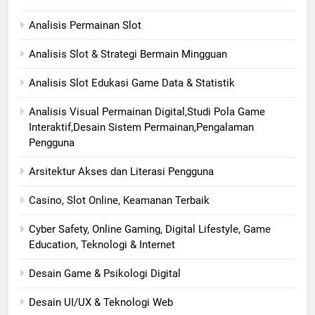
Analisis Permainan Slot
Analisis Slot & Strategi Bermain Mingguan
Analisis Slot Edukasi Game Data & Statistik
Analisis Visual Permainan Digital,Studi Pola Game
Interaktif,Desain Sistem Permainan,Pengalaman
Pengguna
Arsitektur Akses dan Literasi Pengguna
Casino, Slot Online, Keamanan Terbaik
Cyber Safety, Online Gaming, Digital Lifestyle, Game
Education, Teknologi & Internet
Desain Game & Psikologi Digital
Desain UI/UX & Teknologi Web