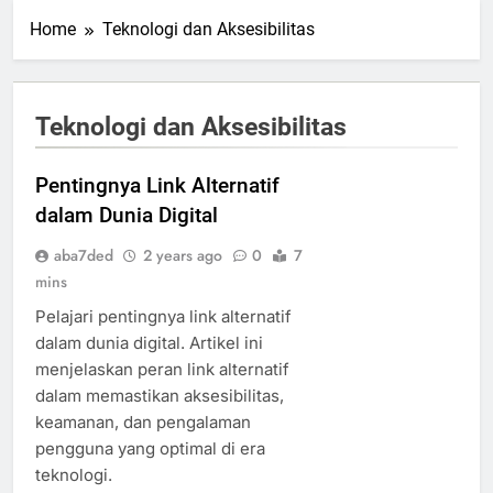
Home
Teknologi dan Aksesibilitas
Teknologi dan Aksesibilitas
Pentingnya Link Alternatif
dalam Dunia Digital
aba7ded
2 years ago
0
7
mins
Pelajari pentingnya link alternatif
dalam dunia digital. Artikel ini
menjelaskan peran link alternatif
dalam memastikan aksesibilitas,
keamanan, dan pengalaman
pengguna yang optimal di era
teknologi.