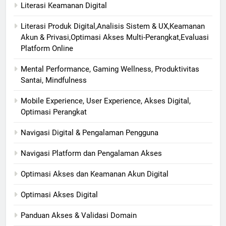
Literasi Keamanan Digital
Literasi Produk Digital,Analisis Sistem & UX,Keamanan
Akun & Privasi,Optimasi Akses Multi-Perangkat,Evaluasi
Platform Online
Mental Performance, Gaming Wellness, Produktivitas
Santai, Mindfulness
Mobile Experience, User Experience, Akses Digital,
Optimasi Perangkat
Navigasi Digital & Pengalaman Pengguna
Navigasi Platform dan Pengalaman Akses
Optimasi Akses dan Keamanan Akun Digital
Optimasi Akses Digital
Panduan Akses & Validasi Domain