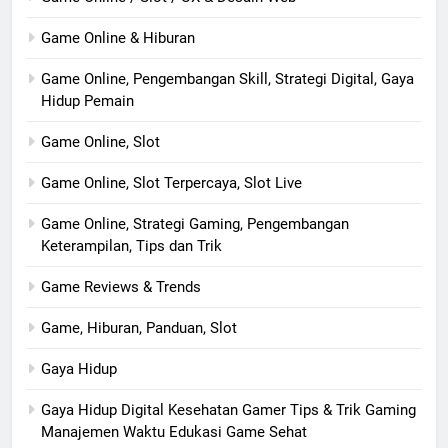
Game Online & Hiburan
Game Online, Pengembangan Skill, Strategi Digital, Gaya
Hidup Pemain
Game Online, Slot
Game Online, Slot Terpercaya, Slot Live
Game Online, Strategi Gaming, Pengembangan
Keterampilan, Tips dan Trik
Game Reviews & Trends
Game, Hiburan, Panduan, Slot
Gaya Hidup
Gaya Hidup Digital Kesehatan Gamer Tips & Trik Gaming
Manajemen Waktu Edukasi Game Sehat