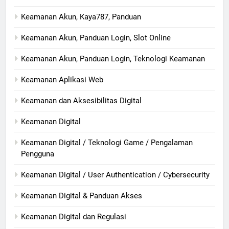
Keamanan Akun, Kaya787, Panduan
Keamanan Akun, Panduan Login, Slot Online
Keamanan Akun, Panduan Login, Teknologi Keamanan
Keamanan Aplikasi Web
Keamanan dan Aksesibilitas Digital
Keamanan Digital
Keamanan Digital / Teknologi Game / Pengalaman
Pengguna
Keamanan Digital / User Authentication / Cybersecurity
Keamanan Digital & Panduan Akses
Keamanan Digital dan Regulasi