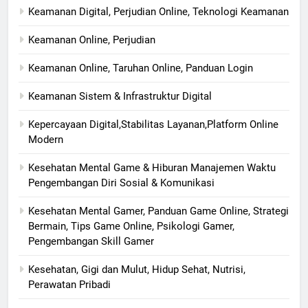
Keamanan Digital, Perjudian Online, Teknologi Keamanan
Keamanan Online, Perjudian
Keamanan Online, Taruhan Online, Panduan Login
Keamanan Sistem & Infrastruktur Digital
Kepercayaan Digital,Stabilitas Layanan,Platform Online
Modern
Kesehatan Mental Game & Hiburan Manajemen Waktu
Pengembangan Diri Sosial & Komunikasi
Kesehatan Mental Gamer, Panduan Game Online, Strategi
Bermain, Tips Game Online, Psikologi Gamer,
Pengembangan Skill Gamer
Kesehatan, Gigi dan Mulut, Hidup Sehat, Nutrisi,
Perawatan Pribadi