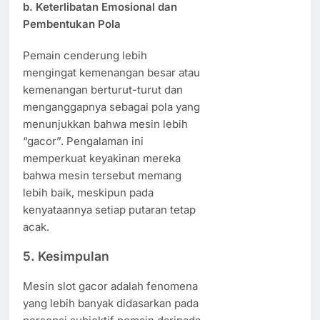
b.
Keterlibatan Emosional dan
Pembentukan Pola
Pemain cenderung lebih
mengingat kemenangan besar atau
kemenangan berturut-turut dan
menganggapnya sebagai pola yang
menunjukkan bahwa mesin lebih
“gacor”. Pengalaman ini
memperkuat keyakinan mereka
bahwa mesin tersebut memang
lebih baik, meskipun pada
kenyataannya setiap putaran tetap
acak.
5.
Kesimpulan
Mesin slot gacor adalah fenomena
yang lebih banyak didasarkan pada