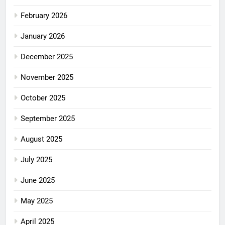
February 2026
January 2026
December 2025
November 2025
October 2025
September 2025
August 2025
July 2025
June 2025
May 2025
April 2025