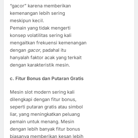
“gacor” karena memberikan
kemenangan lebih sering
meskipun kecil.
Pemain yang tidak mengerti
konsep volatilitas sering kali
mengaitkan frekuensi kemenangan
dengan
gacor
, padahal itu
hanyalah faktor acak yang terkait
dengan karakteristik mesin.
c.
Fitur Bonus dan Putaran Gratis
Mesin slot modern sering kali
dilengkapi dengan fitur bonus,
seperti putaran gratis atau simbol
liar, yang meningkatkan peluang
pemain untuk menang. Mesin
dengan lebih banyak fitur bonus
biasanya memberikan kesan lebih