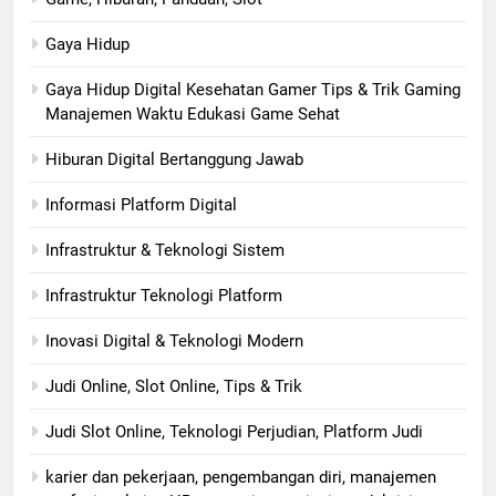
Gaya Hidup
Gaya Hidup Digital Kesehatan Gamer Tips & Trik Gaming
Manajemen Waktu Edukasi Game Sehat
Hiburan Digital Bertanggung Jawab
Informasi Platform Digital
Infrastruktur & Teknologi Sistem
Infrastruktur Teknologi Platform
Inovasi Digital & Teknologi Modern
Judi Online, Slot Online, Tips & Trik
Judi Slot Online, Teknologi Perjudian, Platform Judi
karier dan pekerjaan, pengembangan diri, manajemen