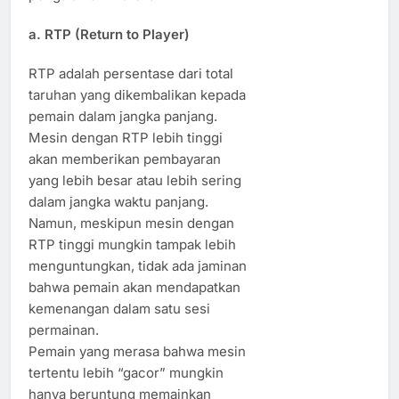
a.
RTP (Return to Player)
RTP adalah persentase dari total
taruhan yang dikembalikan kepada
pemain dalam jangka panjang.
Mesin dengan RTP lebih tinggi
akan memberikan pembayaran
yang lebih besar atau lebih sering
dalam jangka waktu panjang.
Namun, meskipun mesin dengan
RTP tinggi mungkin tampak lebih
menguntungkan, tidak ada jaminan
bahwa pemain akan mendapatkan
kemenangan dalam satu sesi
permainan.
Pemain yang merasa bahwa mesin
tertentu lebih “gacor” mungkin
hanya beruntung memainkan