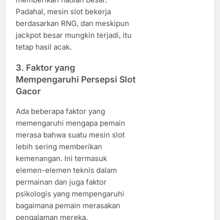
Padahal, mesin slot bekerja
berdasarkan RNG, dan meskipun
jackpot besar mungkin terjadi, itu
tetap hasil acak.
3.
Faktor yang
Mempengaruhi Persepsi Slot
Gacor
Ada beberapa faktor yang
memengaruhi mengapa pemain
merasa bahwa suatu mesin slot
lebih sering memberikan
kemenangan. Ini termasuk
elemen-elemen teknis dalam
permainan dan juga faktor
psikologis yang mempengaruhi
bagaimana pemain merasakan
pengalaman mereka.