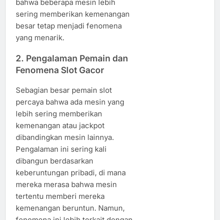
bahwa beberapa mesin lebih
sering memberikan kemenangan
besar tetap menjadi fenomena
yang menarik.
2.
Pengalaman Pemain dan
Fenomena Slot Gacor
Sebagian besar pemain slot
percaya bahwa ada mesin yang
lebih sering memberikan
kemenangan atau jackpot
dibandingkan mesin lainnya.
Pengalaman ini sering kali
dibangun berdasarkan
keberuntungan pribadi, di mana
mereka merasa bahwa mesin
tertentu memberi mereka
kemenangan beruntun. Namun,
fenomena ini lebih terkait dengan