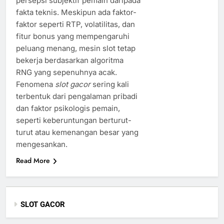
persepsi subjektif pemain daripada
fakta teknis. Meskipun ada faktor-
faktor seperti RTP, volatilitas, dan
fitur bonus yang mempengaruhi
peluang menang, mesin slot tetap
bekerja berdasarkan algoritma
RNG yang sepenuhnya acak.
Fenomena
slot gacor
sering kali
terbentuk dari pengalaman pribadi
dan faktor psikologis pemain,
seperti keberuntungan berturut-
turut atau kemenangan besar yang
mengesankan.
Read More
SLOT GACOR