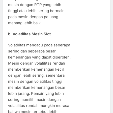
mesin dengan RTP yang lebih
tinggi atau lebih sering bermain
pada mesin dengan peluang
menang lebih baik.
b.
Volatilitas Mesin Slot
Volatilitas mengacu pada seberapa
sering dan seberapa besar
kemenangan yang dapat diperoleh.
Mesin dengan volatilitas rendah
memberikan kemenangan kecil
dengan lebih sering, sementara
mesin dengan volatilitas tinggi
memberikan kemenangan besar
lebih jarang. Pemain yang lebih
sering memilih mesin dengan
volatilitas rendah mungkin merasa
bahwa mesin tersebut lebih