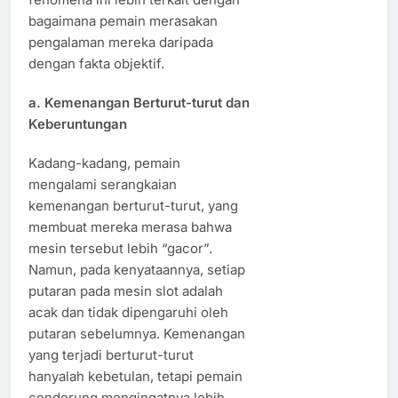
bagaimana pemain merasakan
pengalaman mereka daripada
dengan fakta objektif.
a.
Kemenangan Berturut-turut dan
Keberuntungan
Kadang-kadang, pemain
mengalami serangkaian
kemenangan berturut-turut, yang
membuat mereka merasa bahwa
mesin tersebut lebih “gacor”.
Namun, pada kenyataannya, setiap
putaran pada mesin slot adalah
acak dan tidak dipengaruhi oleh
putaran sebelumnya. Kemenangan
yang terjadi berturut-turut
hanyalah kebetulan, tetapi pemain
cenderung mengingatnya lebih