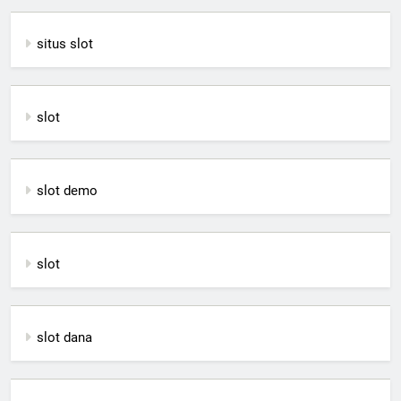
situs slot
slot
slot demo
slot
slot dana