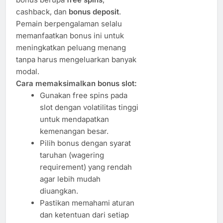
cashback, dan
bonus deposit
.
Pemain berpengalaman selalu
memanfaatkan bonus ini untuk
meningkatkan peluang menang
tanpa harus mengeluarkan banyak
modal.
Cara memaksimalkan bonus slot:
Gunakan free spins pada
slot dengan volatilitas tinggi
untuk mendapatkan
kemenangan besar.
Pilih bonus dengan syarat
taruhan (wagering
requirement) yang rendah
agar lebih mudah
diuangkan.
Pastikan memahami aturan
dan ketentuan dari setiap