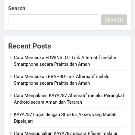
Search
SEARCH
Recent Posts
Cara Membuka EDWINSLOT Link Alternatif melalui
Smartphone secara Praktis dan Aman
Cara Membuka LEBAH4D Link Alternatif melalui
Smartphone secara Praktis dan Aman
Cara Mengakses KAYA787 Alternatif melalui Perangkat
Android secara Aman dan Terarah
KAYA787 Login dengan Struktur Akses yang Mudah
Dipelajari
Cara Menggunakan KAYA787 secara Efisien melalui