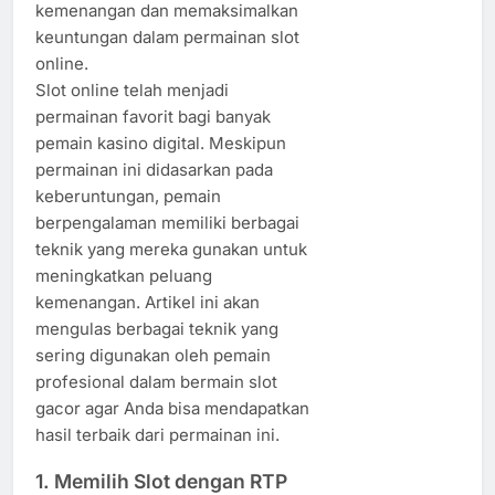
kemenangan dan memaksimalkan
keuntungan dalam permainan slot
online.
Slot online telah menjadi
permainan favorit bagi banyak
pemain kasino digital. Meskipun
permainan ini didasarkan pada
keberuntungan, pemain
berpengalaman memiliki berbagai
teknik yang mereka gunakan untuk
meningkatkan peluang
kemenangan. Artikel ini akan
mengulas berbagai teknik yang
sering digunakan oleh pemain
profesional dalam bermain slot
gacor agar Anda bisa mendapatkan
hasil terbaik dari permainan ini.
1. Memilih Slot dengan RTP