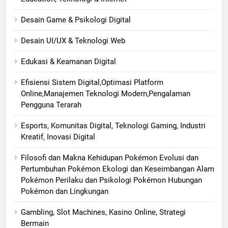
Desain Game & Psikologi Digital
Desain UI/UX & Teknologi Web
Edukasi & Keamanan Digital
Efisiensi Sistem Digital,Optimasi Platform
Online,Manajemen Teknologi Modern,Pengalaman
Pengguna Terarah
Esports, Komunitas Digital, Teknologi Gaming, Industri
Kreatif, Inovasi Digital
Filosofi dan Makna Kehidupan Pokémon Evolusi dan
Pertumbuhan Pokémon Ekologi dan Keseimbangan Alam
Pokémon Perilaku dan Psikologi Pokémon Hubungan
Pokémon dan Lingkungan
Gambling, Slot Machines, Kasino Online, Strategi
Bermain