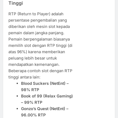
Tinggi
RTP (Return to Player) adalah
persentase pengembalian yang
diberikan oleh mesin slot kepada
pemain dalam jangka panjang.
Pemain berpengalaman biasanya
memilih slot dengan RTP tinggi (di
atas 96%) karena memberikan
peluang lebih besar untuk
mendapatkan kemenangan.
Beberapa contoh slot dengan RTP
tinggi antara lain:
Blood Suckers (NetEnt) –
98% RTP
Book of 99 (Relax Gaming)
– 99% RTP
Gonzo’s Quest (NetEnt) –
96.00% RTP