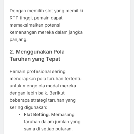
Dengan memilih slot yang memiliki
RTP tinggi, pemain dapat
memaksimalkan potensi
kemenangan mereka dalam jangka
panjang.
2. Menggunakan Pola
Taruhan yang Tepat
Pemain profesional sering
menerapkan pola taruhan tertentu
untuk mengelola modal mereka
dengan lebih baik. Berikut
beberapa strategi taruhan yang
sering digunakan:
Flat Betting:
Memasang
taruhan dalam jumlah yang
sama di setiap putaran.