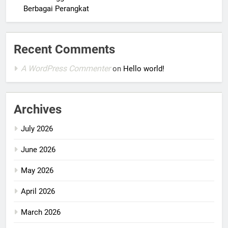
Berbagai Perangkat
Recent Comments
A WordPress Commenter
on
Hello world!
Archives
July 2026
June 2026
May 2026
April 2026
March 2026