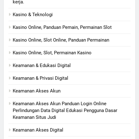
kerja.
Kasino & Teknologi
Kasino Online, Panduan Pemain, Permainan Slot
Kasino Online, Slot Online, Panduan Permainan
Kasino Online, Slot, Permainan Kasino
Keamanan & Edukasi Digital
Keamanan & Privasi Digital
Keamanan Akses Akun
Keamanan Akses Akun Panduan Login Online
Perlindungan Data Digital Edukasi Pengguna Dasar
Keamanan Situs Judi
Keamanan Akses Digital