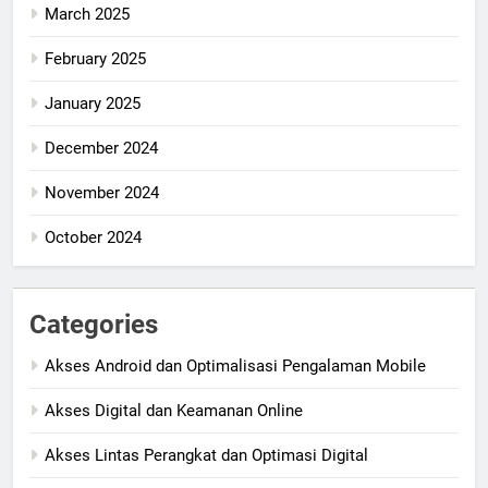
March 2025
February 2025
January 2025
December 2024
November 2024
October 2024
Categories
Akses Android dan Optimalisasi Pengalaman Mobile
Akses Digital dan Keamanan Online
Akses Lintas Perangkat dan Optimasi Digital