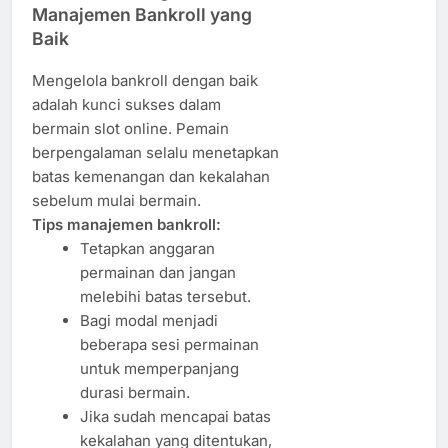
Manajemen Bankroll yang
Baik
Mengelola bankroll dengan baik
adalah kunci sukses dalam
bermain slot online. Pemain
berpengalaman selalu menetapkan
batas kemenangan dan kekalahan
sebelum mulai bermain.
Tips manajemen bankroll:
Tetapkan anggaran
permainan dan jangan
melebihi batas tersebut.
Bagi modal menjadi
beberapa sesi permainan
untuk memperpanjang
durasi bermain.
Jika sudah mencapai batas
kekalahan yang ditentukan,