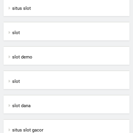
situs slot
slot
slot demo
slot
slot dana
situs slot gacor