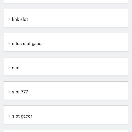
link slot
situs slot gacor
slot
slot 777
slot gacor