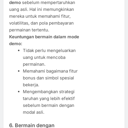
demo
sebelum mempertaruhkan
uang asli. Hal ini memungkinkan
mereka untuk memahami fitur,
volatilitas, dan pola pembayaran
permainan tertentu.
Keuntungan bermain dalam mode
demo:
Tidak perlu mengeluarkan
uang untuk mencoba
permainan.
Memahami bagaimana fitur
bonus dan simbol spesial
bekerja.
Mengembangkan strategi
taruhan yang lebih efektif
sebelum bermain dengan
modal asli.
6. Bermain dengan