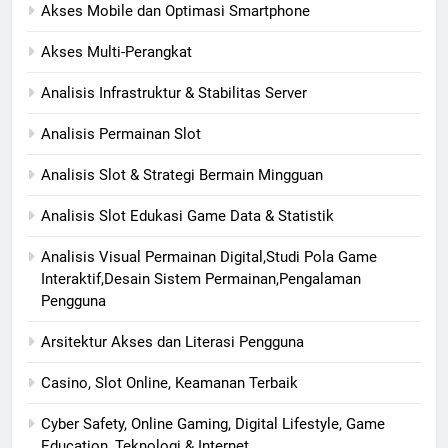
Akses Mobile dan Optimasi Smartphone
Akses Multi-Perangkat
Analisis Infrastruktur & Stabilitas Server
Analisis Permainan Slot
Analisis Slot & Strategi Bermain Mingguan
Analisis Slot Edukasi Game Data & Statistik
Analisis Visual Permainan Digital,Studi Pola Game
Interaktif,Desain Sistem Permainan,Pengalaman
Pengguna
Arsitektur Akses dan Literasi Pengguna
Casino, Slot Online, Keamanan Terbaik
Cyber Safety, Online Gaming, Digital Lifestyle, Game
Education, Teknologi & Internet