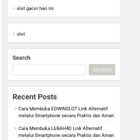
slot gacor hari ini
slot
Search
SEARCH
Recent Posts
Cara Membuka EDWINSLOT Link Alternatif
melalui Smartphone secara Praktis dan Aman
Cara Membuka LEBAH4D Link Alternatif
melalui Smartphone secara Praktis dan Aman