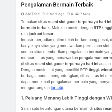
Pengalaman Bermain Terbaik
Aba7ded
2 Years Ago
0
7 Mins
Temukan
situs resmi slot gacor terpercaya hari ini
bermain terbaik
. Mainkan mesin dengan
RTP tingg
raih
jackpot besar
!
Industri perjudian online telah berkembang pesat,
banyaknya situs yang menawarkan permainan slot o
semua situs memberikan pengalaman bermain yang 
mencari situs yang menawarkan
pengalaman berma
di
situs resmi slot gacor terpercaya hari ini
adalah 
Dengan mesin slot yang memiliki
RTP tinggi
,
winrat
berbagai bonus menguntungkan, situs-situs ini m
dapat menikmati pengalaman bermain yang menye
menguntungkan
laris4d
.
1.
Peluang Menang Lebih Tinggi dengan Wi
Salah satu keuntungan utama bermain di
situs resm