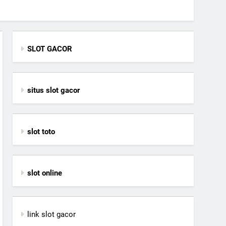
SLOT GACOR
situs slot gacor
slot toto
slot online
link slot gacor