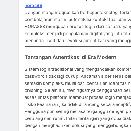
horas88
.
Dengan mengintegrasikan berbagai teknologi terki
pembelajaran mesin, autentikasi kontekstual, dan ve
HORAS88 mengubah proses login dari sesuatu yang 
kompleks menjadi pengalaman digital yang intuitif da
menandai awal dari revolusi autentikasi yang men
Tantangan Autentikasi di Era Modern
Sistem login tradisional yang mengandalkan kombi
password tidak lagi cukup. Ancaman siber terus b
semakin kompleks, mulai dari pencurian identitas 
phishing. Selain itu, meningkatnya penggunaan pe
akses lintas platform membuat proses login menjad
risiko keamanan jika tidak dirancang secara adaptif.
Pengguna pun sering merasa terganggu dengan pro
berulang dan rumit. Inilah tantangan yang coba di
dengan menghadirkan solusi yang menggabungka