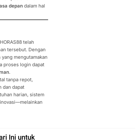
masa depan
dalam hal
an HORAS88 telah
an tersebut. Dengan
n yang mengutamakan
proses login dapat
 aman
.
al tanpa repot,
n dan dapat
utuhan harian, sistem
 inovasi—melainkan
ri Ini untuk