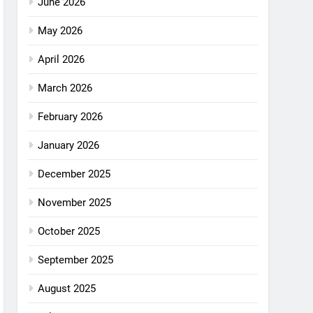
June 2026
May 2026
April 2026
March 2026
February 2026
January 2026
December 2025
November 2025
October 2025
September 2025
August 2025