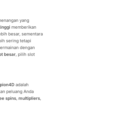
menangan yang
tinggi
memberikan
ebih besar, sementara
h sering tetapi
 permainan dengan
ot besar
, pilih slot
pion4D
adalah
kan peluang Anda
ee spins
,
multipliers
,