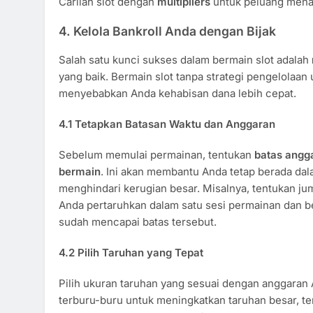
Carilah slot dengan
multipliers
untuk peluang menan
4.
Kelola Bankroll Anda dengan Bijak
Salah satu kunci sukses dalam bermain slot adalah
yang baik. Bermain slot tanpa strategi pengelolaan 
menyebabkan Anda kehabisan dana lebih cepat.
4.1
Tetapkan Batasan Waktu dan Anggaran
Sebelum memulai permainan, tentukan
batas angg
bermain
. Ini akan membantu Anda tetap berada dal
menghindari kerugian besar. Misalnya, tentukan ju
Anda pertaruhkan dalam satu sesi permainan dan be
sudah mencapai batas tersebut.
4.2
Pilih Taruhan yang Tepat
Pilih ukuran taruhan yang sesuai dengan anggaran
terburu-buru untuk meningkatkan taruhan besar, te