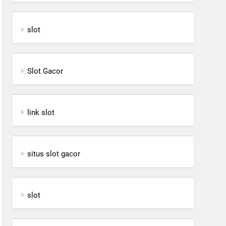
slot
Slot Gacor
link slot
situs slot gacor
slot