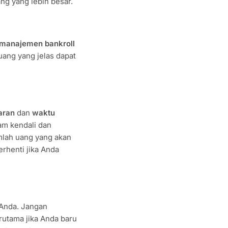
g yang lebih besar.
manajemen bankroll
uang yang jelas dapat
aran
dan
waktu
am kendali dan
mlah uang yang akan
rhenti jika Anda
 Anda. Jangan
rutama jika Anda baru