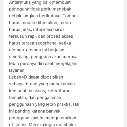
Antarmuka yang baik membuat
pengguna tidak perlu menebak-
nebak langkah berikutnya. Tombol
harus mudah ditemukan, menu
harus jelas, informasi harus
tersusun rapi, dan proses akses
harus terasa sederhana. Ketika
elemen-elemen ini berjalan
seimbang, pengguna akan merasa
lebih percaya diri saat menjelajahi
layanan.
Lebah4D dapat diposisikan
sebagai brand yang menekankan
kemudahan akses, keteraturan
tampilan, dan pengalaman
penggunaan yang lebih praktis. Hal
ini penting karena banyak
pengguna saat ini mengutamakan
efisiensi. Mereka ingin membuka