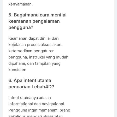
kenyamanan.
5. Bagaimana cara menilai
keamanan pengalaman
pengguna?
Keamanan dapat dinilai dari
kejelasan proses akses akun,
ketersediaan pengaturan
pengguna, instruksi yang mudah
dipahami, dan tampilan yang
konsisten.
6. Apa intent utama
pencarian Lebah4D?
Intent utamanya adalah
informational dan navigational.
Pengguna ingin memahami brand
sekaligus mencari akses atau