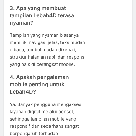
3. Apa yang membuat
tampilan Lebah4D terasa
nyaman?
Tampilan yang nyaman biasanya
memiliki navigasi jelas, teks mudah
dibaca, tombol mudah dikenali,
struktur halaman rapi, dan respons
yang baik di perangkat mobile.
4. Apakah pengalaman
mobile penting untuk
Lebah4D?
Ya. Banyak pengguna mengakses
layanan digital melalui ponsel,
sehingga tampilan mobile yang
responsif dan sederhana sangat
berpengaruh terhadap