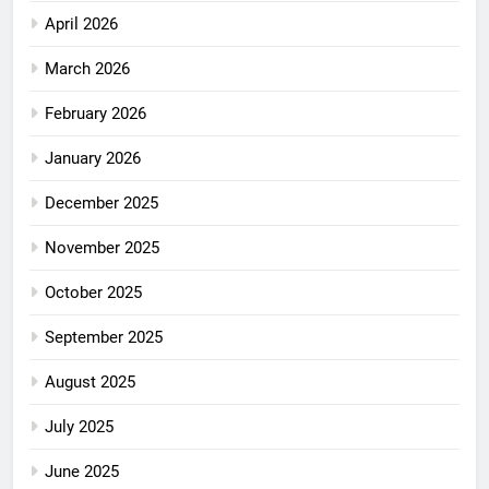
April 2026
March 2026
February 2026
January 2026
December 2025
November 2025
October 2025
September 2025
August 2025
July 2025
June 2025