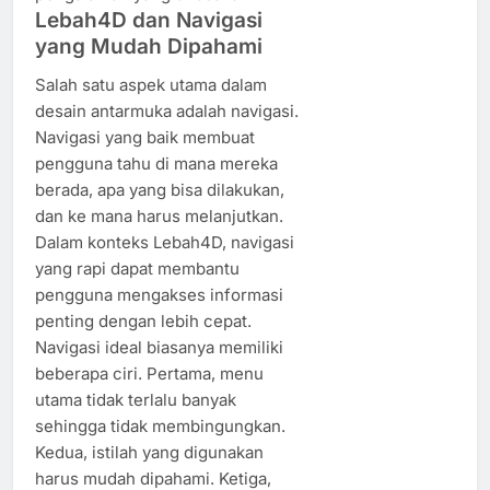
Lebah4D dan Navigasi
yang Mudah Dipahami
Salah satu aspek utama dalam
desain antarmuka adalah navigasi.
Navigasi yang baik membuat
pengguna tahu di mana mereka
berada, apa yang bisa dilakukan,
dan ke mana harus melanjutkan.
Dalam konteks Lebah4D, navigasi
yang rapi dapat membantu
pengguna mengakses informasi
penting dengan lebih cepat.
Navigasi ideal biasanya memiliki
beberapa ciri. Pertama, menu
utama tidak terlalu banyak
sehingga tidak membingungkan.
Kedua, istilah yang digunakan
harus mudah dipahami. Ketiga,