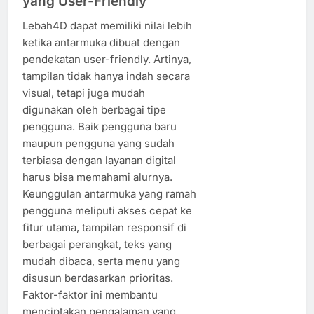
yang User-Friendly
Lebah4D dapat memiliki nilai lebih
ketika antarmuka dibuat dengan
pendekatan user-friendly. Artinya,
tampilan tidak hanya indah secara
visual, tetapi juga mudah
digunakan oleh berbagai tipe
pengguna. Baik pengguna baru
maupun pengguna yang sudah
terbiasa dengan layanan digital
harus bisa memahami alurnya.
Keunggulan antarmuka yang ramah
pengguna meliputi akses cepat ke
fitur utama, tampilan responsif di
berbagai perangkat, teks yang
mudah dibaca, serta menu yang
disusun berdasarkan prioritas.
Faktor-faktor ini membantu
menciptakan pengalaman yang