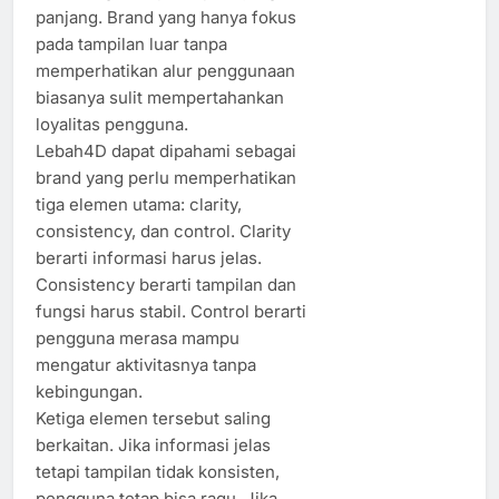
panjang. Brand yang hanya fokus
pada tampilan luar tanpa
memperhatikan alur penggunaan
biasanya sulit mempertahankan
loyalitas pengguna.
Lebah4D dapat dipahami sebagai
brand yang perlu memperhatikan
tiga elemen utama: clarity,
consistency, dan control. Clarity
berarti informasi harus jelas.
Consistency berarti tampilan dan
fungsi harus stabil. Control berarti
pengguna merasa mampu
mengatur aktivitasnya tanpa
kebingungan.
Ketiga elemen tersebut saling
berkaitan. Jika informasi jelas
tetapi tampilan tidak konsisten,
pengguna tetap bisa ragu. Jika