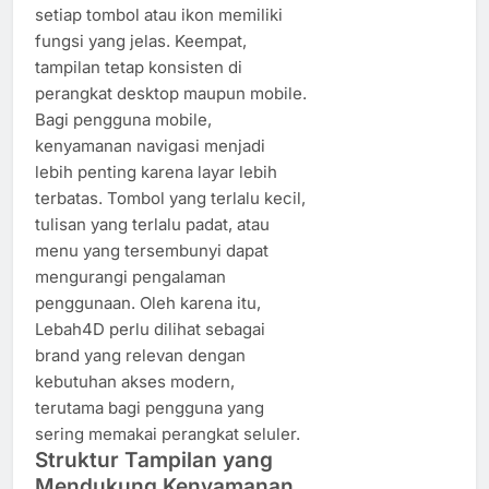
setiap tombol atau ikon memiliki
fungsi yang jelas. Keempat,
tampilan tetap konsisten di
perangkat desktop maupun mobile.
Bagi pengguna mobile,
kenyamanan navigasi menjadi
lebih penting karena layar lebih
terbatas. Tombol yang terlalu kecil,
tulisan yang terlalu padat, atau
menu yang tersembunyi dapat
mengurangi pengalaman
penggunaan. Oleh karena itu,
Lebah4D perlu dilihat sebagai
brand yang relevan dengan
kebutuhan akses modern,
terutama bagi pengguna yang
sering memakai perangkat seluler.
Struktur Tampilan yang
Mendukung Kenyamanan