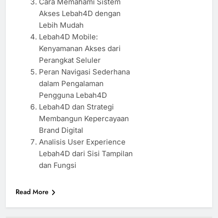
Cara Memahami Sistem
Akses Lebah4D dengan
Lebih Mudah
Lebah4D Mobile:
Kenyamanan Akses dari
Perangkat Seluler
Peran Navigasi Sederhana
dalam Pengalaman
Pengguna Lebah4D
Lebah4D dan Strategi
Membangun Kepercayaan
Brand Digital
Analisis User Experience
Lebah4D dari Sisi Tampilan
dan Fungsi
Read More