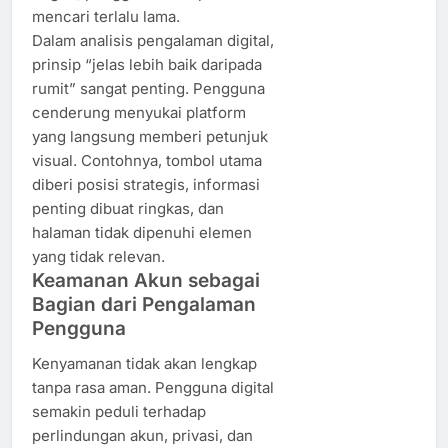
mencari terlalu lama.
Dalam analisis pengalaman digital,
prinsip “jelas lebih baik daripada
rumit” sangat penting. Pengguna
cenderung menyukai platform
yang langsung memberi petunjuk
visual. Contohnya, tombol utama
diberi posisi strategis, informasi
penting dibuat ringkas, dan
halaman tidak dipenuhi elemen
yang tidak relevan.
Keamanan Akun sebagai
Bagian dari Pengalaman
Pengguna
Kenyamanan tidak akan lengkap
tanpa rasa aman. Pengguna digital
semakin peduli terhadap
perlindungan akun, privasi, dan