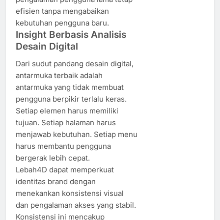
efisien tanpa mengabaikan
kebutuhan pengguna baru.
Insight Berbasis Analisis
Desain Digital
Dari sudut pandang desain digital,
antarmuka terbaik adalah
antarmuka yang tidak membuat
pengguna berpikir terlalu keras.
Setiap elemen harus memiliki
tujuan. Setiap halaman harus
menjawab kebutuhan. Setiap menu
harus membantu pengguna
bergerak lebih cepat.
Lebah4D dapat memperkuat
identitas brand dengan
menekankan konsistensi visual
dan pengalaman akses yang stabil.
Konsistensi ini mencakup