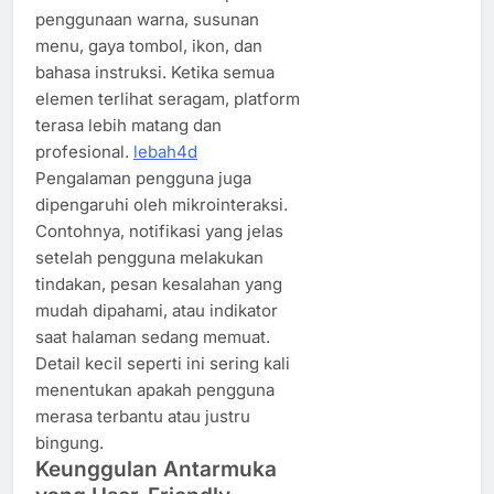
penggunaan warna, susunan
menu, gaya tombol, ikon, dan
bahasa instruksi. Ketika semua
elemen terlihat seragam, platform
terasa lebih matang dan
profesional.
lebah4d
Pengalaman pengguna juga
dipengaruhi oleh mikrointeraksi.
Contohnya, notifikasi yang jelas
setelah pengguna melakukan
tindakan, pesan kesalahan yang
mudah dipahami, atau indikator
saat halaman sedang memuat.
Detail kecil seperti ini sering kali
menentukan apakah pengguna
merasa terbantu atau justru
bingung.
Keunggulan Antarmuka