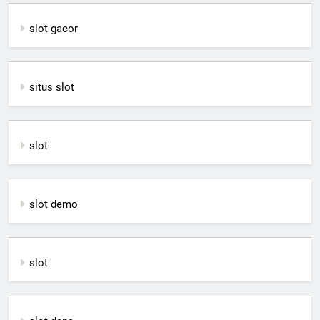
slot gacor
situs slot
slot
slot demo
slot