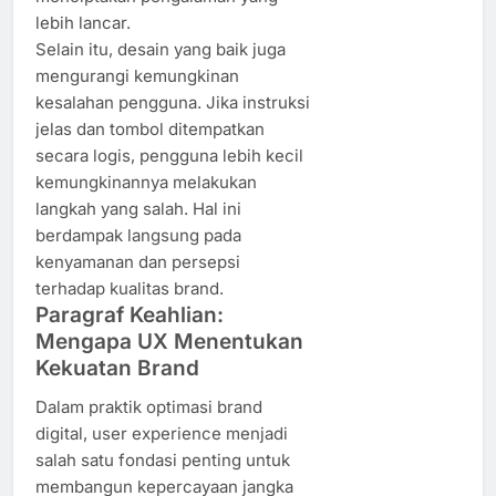
lebih lancar.
Selain itu, desain yang baik juga
mengurangi kemungkinan
kesalahan pengguna. Jika instruksi
jelas dan tombol ditempatkan
secara logis, pengguna lebih kecil
kemungkinannya melakukan
langkah yang salah. Hal ini
berdampak langsung pada
kenyamanan dan persepsi
terhadap kualitas brand.
Paragraf Keahlian:
Mengapa UX Menentukan
Kekuatan Brand
Dalam praktik optimasi brand
digital, user experience menjadi
salah satu fondasi penting untuk
membangun kepercayaan jangka