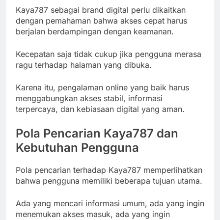
Kaya787 sebagai brand digital perlu dikaitkan
dengan pemahaman bahwa akses cepat harus
berjalan berdampingan dengan keamanan.
Kecepatan saja tidak cukup jika pengguna merasa
ragu terhadap halaman yang dibuka.
Karena itu, pengalaman online yang baik harus
menggabungkan akses stabil, informasi
terpercaya, dan kebiasaan digital yang aman.
Pola Pencarian Kaya787 dan
Kebutuhan Pengguna
Pola pencarian terhadap Kaya787 memperlihatkan
bahwa pengguna memiliki beberapa tujuan utama.
Ada yang mencari informasi umum, ada yang ingin
menemukan akses masuk, ada yang ingin