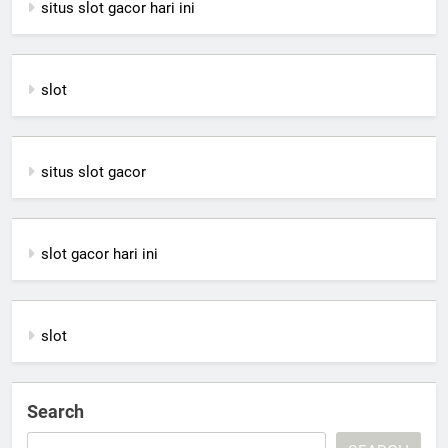
situs slot gacor hari ini
slot
situs slot gacor
slot gacor hari ini
slot
Search