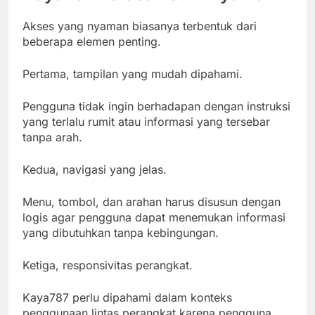
Akses yang nyaman biasanya terbentuk dari
beberapa elemen penting.
Pertama, tampilan yang mudah dipahami.
Pengguna tidak ingin berhadapan dengan instruksi
yang terlalu rumit atau informasi yang tersebar
tanpa arah.
Kedua, navigasi yang jelas.
Menu, tombol, dan arahan harus disusun dengan
logis agar pengguna dapat menemukan informasi
yang dibutuhkan tanpa kebingungan.
Ketiga, responsivitas perangkat.
Kaya787 perlu dipahami dalam konteks
penggunaan lintas perangkat karena pengguna