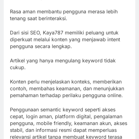
Rasa aman membantu pengguna merasa lebih
tenang saat berinteraksi.
Dari sisi SEO, Kaya787 memiliki peluang untuk
diperkuat melalui konten yang menjawab intent
pengguna secara lengkap.
Artikel yang hanya mengulang keyword tidak
cukup.
Konten perlu menjelaskan konteks, memberikan
contoh, membahas keamanan, dan menunjukkan
pemahaman terhadap perilaku pengguna online.
Penggunaan semantic keyword seperti akses
cepat, login aman, platform digital, pengalaman
pengguna, mobile friendly, keamanan akun, akses
stabil, dan informasi resmi dapat memperluas
relevansi artikel tanpa membuat keyword terasa