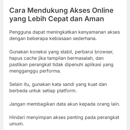
Cara Mendukung Akses Online
yang Lebih Cepat dan Aman
Pengguna dapat meningkatkan kenyamanan akses
dengan beberapa kebiasaan sederhana.
Gunakan koneksi yang stabil, perbarui browser,
hapus cache jika tampilan bermasalah, dan
pastikan perangkat tidak dipenuhi aplikasi yang
mengganggu performa.
Selain itu, gunakan kata sandi yang kuat dan
berbeda untuk setiap platform.
Jangan membagikan data akun kepada orang lain.
Hindari menyimpan akses penting pada perangkat
umum.