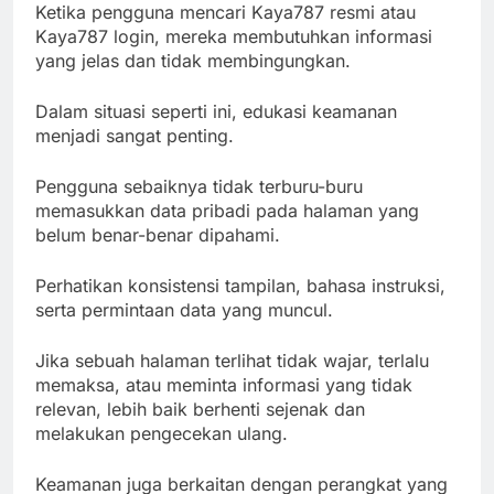
Ketika pengguna mencari Kaya787 resmi atau
Kaya787 login, mereka membutuhkan informasi
yang jelas dan tidak membingungkan.
Dalam situasi seperti ini, edukasi keamanan
menjadi sangat penting.
Pengguna sebaiknya tidak terburu-buru
memasukkan data pribadi pada halaman yang
belum benar-benar dipahami.
Perhatikan konsistensi tampilan, bahasa instruksi,
serta permintaan data yang muncul.
Jika sebuah halaman terlihat tidak wajar, terlalu
memaksa, atau meminta informasi yang tidak
relevan, lebih baik berhenti sejenak dan
melakukan pengecekan ulang.
Keamanan juga berkaitan dengan perangkat yang