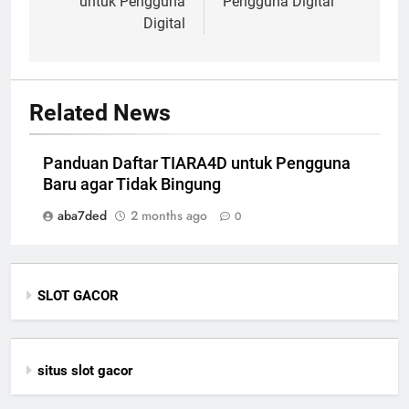
untuk Pengguna
Pengguna Digital
Digital
Related News
Panduan Daftar TIARA4D untuk Pengguna
Baru agar Tidak Bingung
aba7ded
2 months ago
0
SLOT GACOR
situs slot gacor