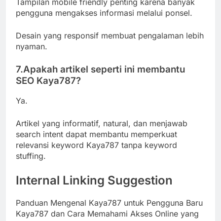
Tampilan mobile friendly penting karena banyak
pengguna mengakses informasi melalui ponsel.
Desain yang responsif membuat pengalaman lebih
nyaman.
7.Apakah artikel seperti ini membantu
SEO Kaya787?
Ya.
Artikel yang informatif, natural, dan menjawab
search intent dapat membantu memperkuat
relevansi keyword Kaya787 tanpa keyword
stuffing.
Internal Linking Suggestion
Panduan Mengenal Kaya787 untuk Pengguna Baru
Kaya787 dan Cara Memahami Akses Online yang