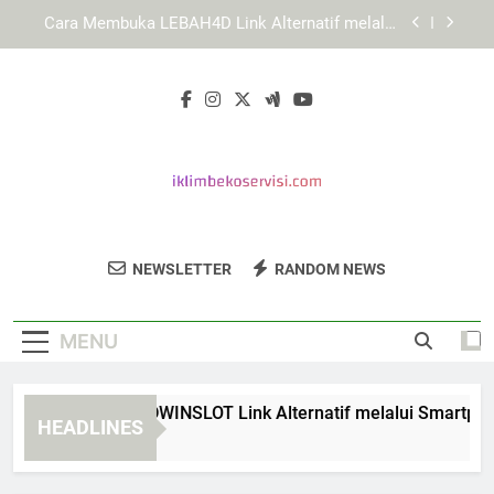
Skip
Cara Mengakses KAYA787 Alternatif melalui
to
Perangkat Android secara Aman dan Terarah
content
KAYA787 Login dengan Struktur Akses yang
Mudah Dipelajari
Cara Membuka EDWINSLOT Link Alternatif
melalui Smartphone secara Praktis dan Aman
Cara Membuka LEBAH4D Link Alternatif melalui
Smartphone secara Praktis dan Aman
Cara Mengakses KAYA787 Alternatif melalui
Perangkat Android secara Aman dan Terarah
Iklim Beko
Percayakan Perbaikan Peralatan Rumah
KAYA787 Login dengan Struktur Akses yang
NEWSLETTER
RANDOM NEWS
Servisi
Mudah Dipelajari
Anda Pada Iklim Beko Servisi.
MENU
ra Membuka EDWINSLOT Link Alternatif melalui Smartphone s
HEADLINES
eeks Ago