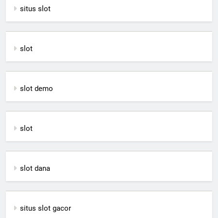
situs slot
slot
slot demo
slot
slot dana
situs slot gacor