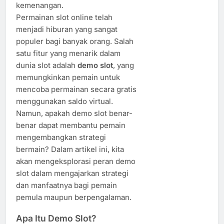
kemenangan.
Permainan slot online telah
menjadi hiburan yang sangat
populer bagi banyak orang. Salah
satu fitur yang menarik dalam
dunia slot adalah
demo slot
, yang
memungkinkan pemain untuk
mencoba permainan secara gratis
menggunakan saldo virtual.
Namun, apakah demo slot benar-
benar dapat membantu pemain
mengembangkan strategi
bermain? Dalam artikel ini, kita
akan mengeksplorasi peran demo
slot dalam mengajarkan strategi
dan manfaatnya bagi pemain
pemula maupun berpengalaman.
Apa Itu Demo Slot?