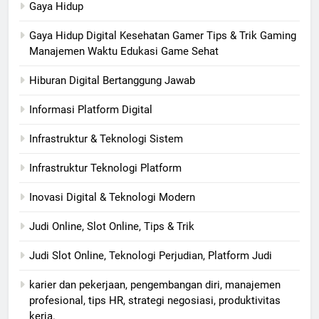
Gaya Hidup
Gaya Hidup Digital Kesehatan Gamer Tips & Trik Gaming
Manajemen Waktu Edukasi Game Sehat
Hiburan Digital Bertanggung Jawab
Informasi Platform Digital
Infrastruktur & Teknologi Sistem
Infrastruktur Teknologi Platform
Inovasi Digital & Teknologi Modern
Judi Online, Slot Online, Tips & Trik
Judi Slot Online, Teknologi Perjudian, Platform Judi
karier dan pekerjaan, pengembangan diri, manajemen
profesional, tips HR, strategi negosiasi, produktivitas
kerja.