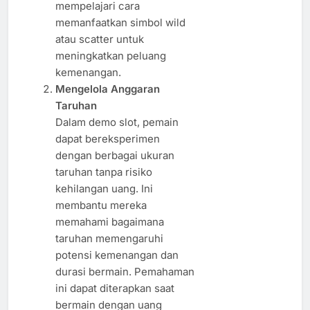
mempelajari cara
memanfaatkan simbol wild
atau scatter untuk
meningkatkan peluang
kemenangan.
Mengelola Anggaran
Taruhan
Dalam demo slot, pemain
dapat bereksperimen
dengan berbagai ukuran
taruhan tanpa risiko
kehilangan uang. Ini
membantu mereka
memahami bagaimana
taruhan memengaruhi
potensi kemenangan dan
durasi bermain. Pemahaman
ini dapat diterapkan saat
bermain dengan uang