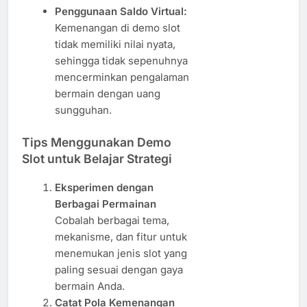
Penggunaan Saldo Virtual:
Kemenangan di demo slot
tidak memiliki nilai nyata,
sehingga tidak sepenuhnya
mencerminkan pengalaman
bermain dengan uang
sungguhan.
Tips Menggunakan Demo
Slot untuk Belajar Strategi
Eksperimen dengan
Berbagai Permainan
Cobalah berbagai tema,
mekanisme, dan fitur untuk
menemukan jenis slot yang
paling sesuai dengan gaya
bermain Anda.
Catat Pola Kemenangan