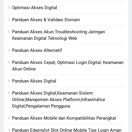
Optimasi Akses Digital
Panduan Akses & Validasi Domain
Panduan Akses Akun Troubleshooting Jaringan
Keamanan Digital Teknologi Web
Panduan Akses Alternatif
Panduan Akses Cepat, Optimasi Login Digital, Keamanan
Akun Online
Panduan Akses Digital
Panduan Akses Digital,Keamanan Sistem
Online,Manajemen Akses Platform,Infrastruktur
Digital,Pengalaman Pengguna
Panduan Akses Mobile dan Kompatibilitas Perangkat
Panduan Edwinslot Slot Online Mobile Tips Login Aman