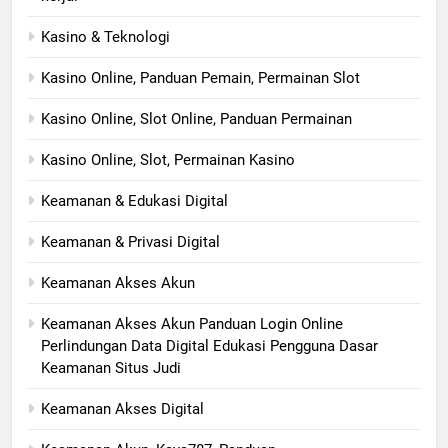
Kasino & Teknologi
Kasino Online, Panduan Pemain, Permainan Slot
Kasino Online, Slot Online, Panduan Permainan
Kasino Online, Slot, Permainan Kasino
Keamanan & Edukasi Digital
Keamanan & Privasi Digital
Keamanan Akses Akun
Keamanan Akses Akun Panduan Login Online
Perlindungan Data Digital Edukasi Pengguna Dasar
Keamanan Situs Judi
Keamanan Akses Digital