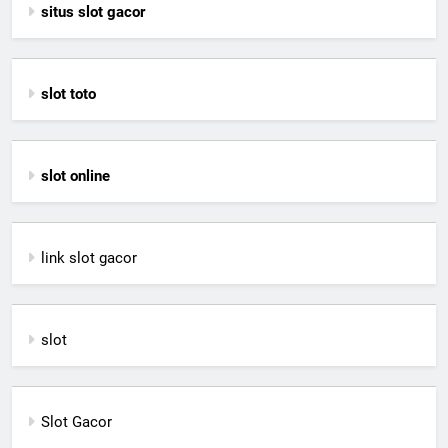
situs slot gacor
slot toto
slot online
link slot gacor
slot
Slot Gacor