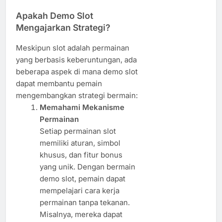
Apakah Demo Slot
Mengajarkan Strategi?
Meskipun slot adalah permainan
yang berbasis keberuntungan, ada
beberapa aspek di mana demo slot
dapat membantu pemain
mengembangkan strategi bermain:
Memahami Mekanisme
Permainan
Setiap permainan slot
memiliki aturan, simbol
khusus, dan fitur bonus
yang unik. Dengan bermain
demo slot, pemain dapat
mempelajari cara kerja
permainan tanpa tekanan.
Misalnya, mereka dapat