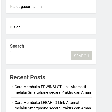
slot gacor hari ini
slot
Search
SEARCH
Recent Posts
Cara Membuka EDWINSLOT Link Alternatif
melalui Smartphone secara Praktis dan Aman
Cara Membuka LEBAH4D Link Alternatif
melalui Smartphone secara Praktis dan Aman