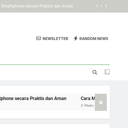
i Smartphone secara Praktis dan Aman
gkat Android secara Aman dan Terarah
Struktur Akses yang Mudah Dipelajari
NEWSLETTER
RANDOM NEWS
 Smartphone secara Praktis dan Aman
i Smartphone secara Praktis dan Aman
gkat Android secara Aman dan Terarah
Struktur Akses yang Mudah Dipelajari
a Praktis dan Aman
Cara Mengakses KAYA787 Alternati
3 Weeks Ago