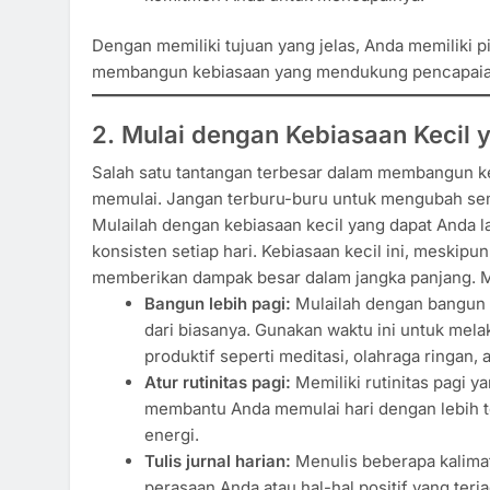
Dengan memiliki tujuan yang jelas, Anda memiliki p
membangun kebiasaan yang mendukung pencapaian
2. Mulai dengan Kebiasaan Kecil 
Salah satu tantangan terbesar dalam membangun k
memulai. Jangan terburu-buru untuk mengubah se
Mulailah dengan kebiasaan kecil yang dapat Anda 
konsisten setiap hari. Kebiasaan kecil ini, meskipun 
memberikan dampak besar dalam jangka panjang. M
Bangun lebih pagi:
Mulailah dengan bangun 1
dari biasanya. Gunakan waktu ini untuk melak
produktif seperti meditasi, olahraga ringan,
Atur rutinitas pagi:
Memiliki rutinitas pagi y
membantu Anda memulai hari dengan lebih t
energi.
Tulis jurnal harian:
Menulis beberapa kalimat
perasaan Anda atau hal-hal positif yang ter