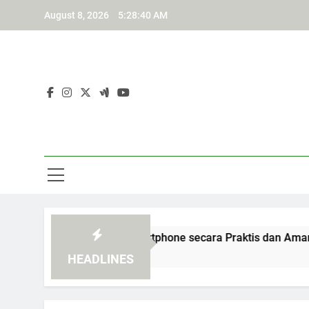
Skip
August 8, 2026
5:28:41 AM
to
content
Ikl
Percayaka
tif melalui Smartphone secara Praktis dan Aman
Cara
2 Wee
HEADLINES