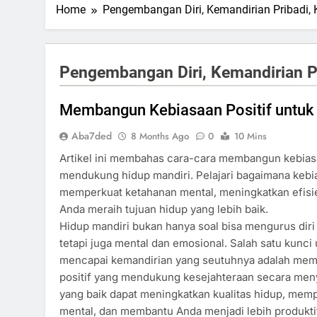
Home
Pengembangan Diri, Kemandirian Pribadi, 
Pengembangan Diri, Kemandirian Pr
Membangun Kebiasaan Positif untuk 
Aba7ded
8 Months Ago
0
10 Mins
Artikel ini membahas cara-cara membangun kebiasa
mendukung hidup mandiri. Pelajari bagaimana kebi
memperkuat ketahanan mental, meningkatkan efisi
Anda meraih tujuan hidup yang lebih baik.
Hidup mandiri bukan hanya soal bisa mengurus diri s
tetapi juga mental dan emosional. Salah satu kunci
mencapai kemandirian yang seutuhnya adalah me
positif yang mendukung kesejahteraan secara men
yang baik dapat meningkatkan kualitas hidup, mem
mental, dan membantu Anda menjadi lebih produktif.