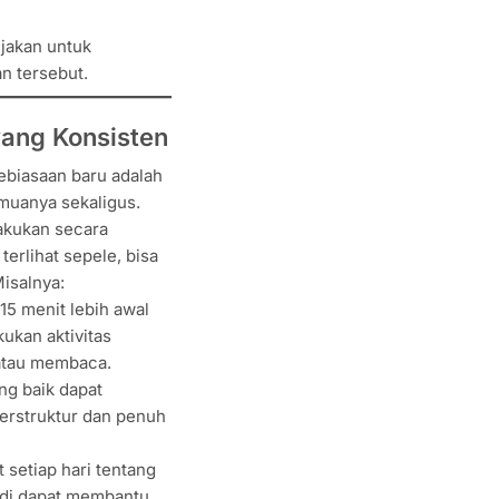
ijakan untuk
 tersebut.
yang Konsisten
ebiasaan baru adalah
muanya sekaligus.
lakukan secara
terlihat sepele, bisa
isalnya:
5 menit lebih awal
ukan aktivitas
 atau membaca.
ang baik dapat
erstruktur dan penuh
 setiap hari tentang
jadi dapat membantu