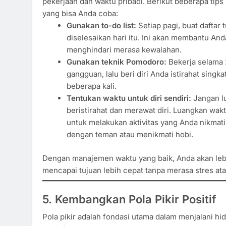
pekerjaan dan waktu pribadi. Berikut beberapa ti
yang bisa Anda coba:
Gunakan to-do list:
Setiap pagi, buat daftar 
diselesaikan hari itu. Ini akan membantu And
menghindari merasa kewalahan.
Gunakan teknik Pomodoro:
Bekerja selama 
gangguan, lalu beri diri Anda istirahat singkat
beberapa kali.
Tentukan waktu untuk diri sendiri:
Jangan l
beristirahat dan merawat diri. Luangkan wak
untuk melakukan aktivitas yang Anda nikmati
dengan teman atau menikmati hobi.
Dengan manajemen waktu yang baik, Anda akan lebi
mencapai tujuan lebih cepat tanpa merasa stres ata
5. Kembangkan Pola Pikir Positif
Pola pikir adalah fondasi utama dalam menjalani hid