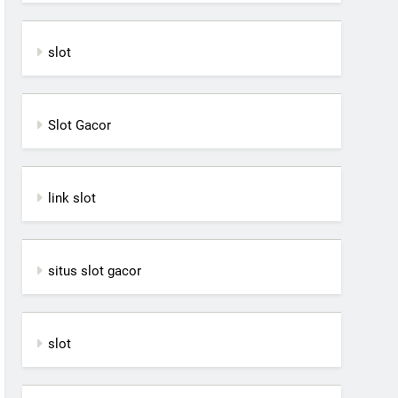
slot
Slot Gacor
link slot
situs slot gacor
slot