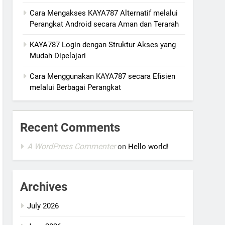
Cara Mengakses KAYA787 Alternatif melalui
Perangkat Android secara Aman dan Terarah
KAYA787 Login dengan Struktur Akses yang
Mudah Dipelajari
Cara Menggunakan KAYA787 secara Efisien
melalui Berbagai Perangkat
Recent Comments
A WordPress Commenter
on
Hello world!
Archives
July 2026