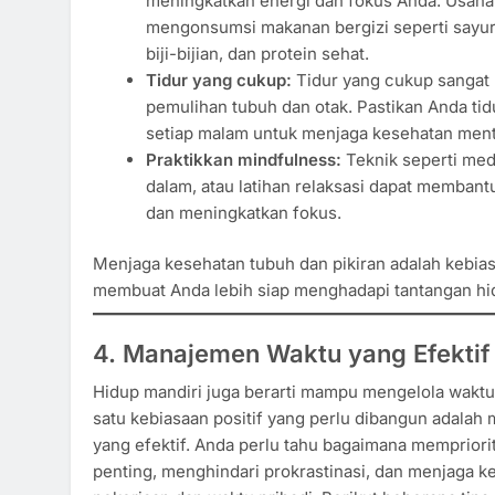
meningkatkan energi dan fokus Anda. Usaha
mengonsumsi makanan bergizi seperti sayur
biji-bijian, dan protein sehat.
Tidur yang cukup:
Tidur yang cukup sangat 
pemulihan tubuh dan otak. Pastikan Anda tid
setiap malam untuk menjaga kesehatan menta
Praktikkan mindfulness:
Teknik seperti med
dalam, atau latihan relaksasi dapat memban
dan meningkatkan fokus.
Menjaga kesehatan tubuh dan pikiran adalah kebia
membuat Anda lebih siap menghadapi tantangan hid
4. Manajemen Waktu yang Efektif
Hidup mandiri juga berarti mampu mengelola waktu
satu kebiasaan positif yang perlu dibangun adala
yang efektif. Anda perlu tahu bagaimana mempriori
penting, menghindari prokrastinasi, dan menjaga 