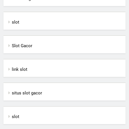
slot
Slot Gacor
link slot
situs slot gacor
slot