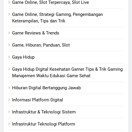
Game Online, Slot Terpercaya, Slot Live
Game Online, Strategi Gaming, Pengembangan
Keterampilan, Tips dan Trik
Game Reviews & Trends
Game, Hiburan, Panduan, Slot
Gaya Hidup
Gaya Hidup Digital Kesehatan Gamer Tips & Trik Gaming
Manajemen Waktu Edukasi Game Sehat
Hiburan Digital Bertanggung Jawab
Informasi Platform Digital
Infrastruktur & Teknologi Sistem
Infrastruktur Teknologi Platform