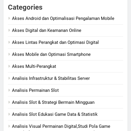
Categories
Akses Android dan Optimalisasi Pengalaman Mobile
Akses Digital dan Keamanan Online
Akses Lintas Perangkat dan Optimasi Digital
Akses Mobile dan Optimasi Smartphone
Akses Multi-Perangkat
Analisis Infrastruktur & Stabilitas Server
Analisis Permainan Slot
Analisis Slot & Strategi Bermain Mingguan
Analisis Slot Edukasi Game Data & Statistik
Analisis Visual Permainan Digital,Studi Pola Game