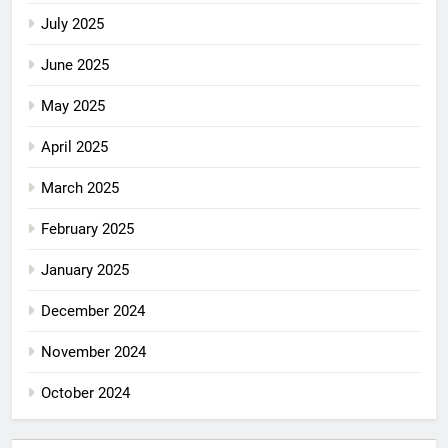
July 2025
June 2025
May 2025
April 2025
March 2025
February 2025
January 2025
December 2024
November 2024
October 2024