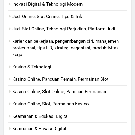
Inovasi Digital & Teknologi Modern
Judi Online, Slot Online, Tips & Trik
Judi Slot Online, Teknologi Perjudian, Platform Judi
karier dan pekerjaan, pengembangan diri, manajemen
profesional, tips HR, strategi negosiasi, produktivitas
kerja.
Kasino & Teknologi
Kasino Online, Panduan Pemain, Permainan Slot
Kasino Online, Slot Online, Panduan Permainan
Kasino Online, Slot, Permainan Kasino
Keamanan & Edukasi Digital
Keamanan & Privasi Digital