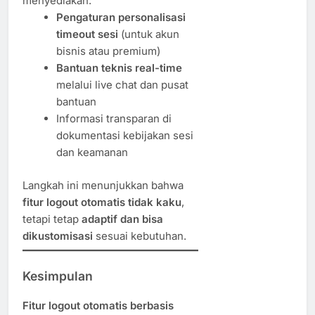
menyediakan:
Pengaturan personalisasi
timeout sesi
(untuk akun
bisnis atau premium)
Bantuan teknis real-time
melalui live chat dan pusat
bantuan
Informasi transparan di
dokumentasi kebijakan sesi
dan keamanan
Langkah ini menunjukkan bahwa
fitur logout otomatis tidak kaku
,
tetapi tetap
adaptif dan bisa
dikustomisasi
sesuai kebutuhan.
Kesimpulan
Fitur logout otomatis berbasis