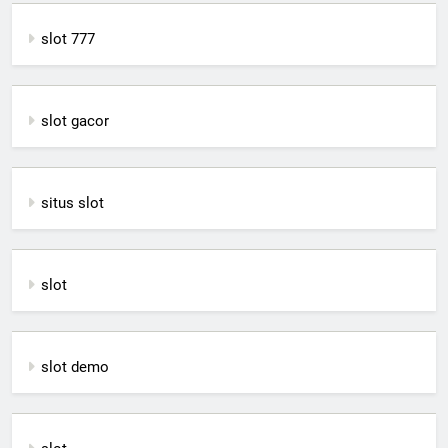
slot 777
slot gacor
situs slot
slot
slot demo