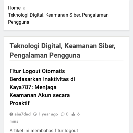
Home
Teknologi Digital, Keamanan Siber, Pengalaman
Pengguna
Teknologi Digital, Keamanan Siber,
Pengalaman Pengguna
Fitur Logout Otomatis
Berdasarkan Inaktivitas di
Kaya787: Menjaga
Keamanan Akun secara
Proaktif
aba7ded
1 year ago
0
6
mins
Artikel ini membahas fitur logout