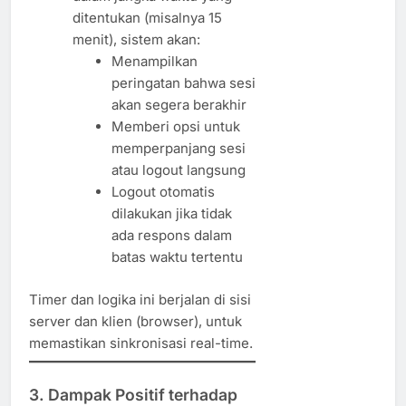
ditentukan (misalnya 15
menit), sistem akan:
Menampilkan
peringatan bahwa sesi
akan segera berakhir
Memberi opsi untuk
memperpanjang sesi
atau logout langsung
Logout otomatis
dilakukan jika tidak
ada respons dalam
batas waktu tertentu
Timer dan logika ini berjalan di sisi
server dan klien (browser), untuk
memastikan sinkronisasi real-time.
3. Dampak Positif terhadap