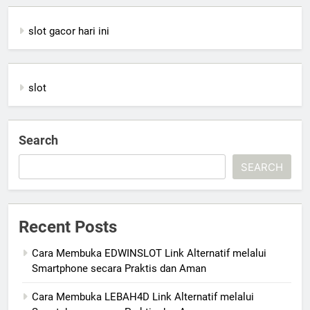
slot gacor hari ini
slot
Search
SEARCH
Recent Posts
Cara Membuka EDWINSLOT Link Alternatif melalui
Smartphone secara Praktis dan Aman
Cara Membuka LEBAH4D Link Alternatif melalui