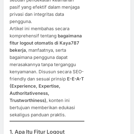
pasif yang efektif dalam menjaga
privasi dan integritas data
pengguna.
Artikel ini membahas secara
komprehensif tentang
bagaimana
fitur logout otomatis di Kaya787
bekerja
, manfaatnya, serta
bagaimana pengguna dapat
merasakannya tanpa terganggu
kenyamanan. Disusun secara SEO-
friendly dan sesuai prinsip
E-E-A-T
(Experience, Expertise,
Authoritativeness,
Trustworthiness)
, konten ini
bertujuan memberikan edukasi
sekaligus panduan praktis.
1. Apa Itu Fitur Logout