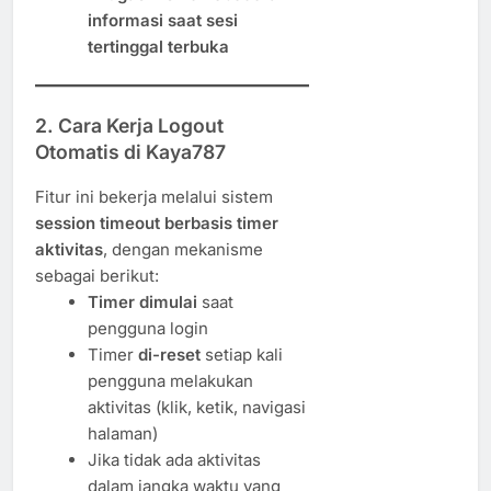
informasi saat sesi
tertinggal terbuka
2. Cara Kerja Logout
Otomatis di Kaya787
Fitur ini bekerja melalui sistem
session timeout berbasis timer
aktivitas
, dengan mekanisme
sebagai berikut:
Timer dimulai
saat
pengguna login
Timer
di-reset
setiap kali
pengguna melakukan
aktivitas (klik, ketik, navigasi
halaman)
Jika tidak ada aktivitas
dalam jangka waktu yang