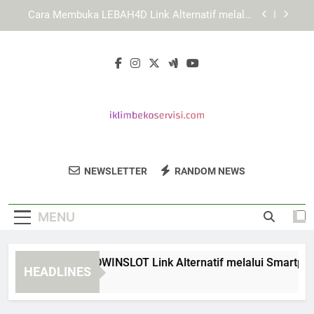
Skip
Cara Mengakses KAYA787 Alternatif melalui
to
Perangkat Android secara Aman dan Terarah
content
KAYA787 Login dengan Struktur Akses yang
Mudah Dipelajari
Cara Membuka EDWINSLOT Link Alternatif
melalui Smartphone secara Praktis dan Aman
Cara Membuka LEBAH4D Link Alternatif melalui
Smartphone secara Praktis dan Aman
Cara Mengakses KAYA787 Alternatif melalui
Perangkat Android secara Aman dan Terarah
Iklim Beko
Percayakan Perbaikan Peralatan Rumah
KAYA787 Login dengan Struktur Akses yang
NEWSLETTER
RANDOM NEWS
Servisi
Mudah Dipelajari
Anda Pada Iklim Beko Servisi.
MENU
ra Membuka EDWINSLOT Link Alternatif melalui Smartphone 
HEADLINES
Weeks Ago