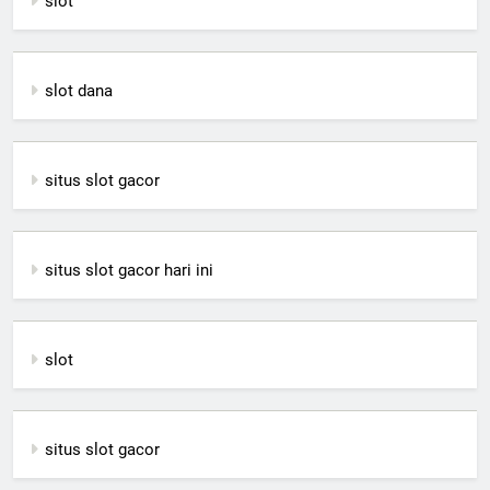
slot
slot dana
situs slot gacor
situs slot gacor hari ini
slot
situs slot gacor