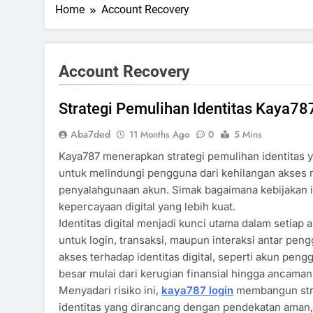
Home
Account Recovery
Account Recovery
Strategi Pemulihan Identitas Kaya78
Aba7ded
11 Months Ago
0
5 Mins
Kaya787 menerapkan strategi pemulihan identitas 
untuk melindungi pengguna dari kehilangan akses 
penyalahgunaan akun. Simak bagaimana kebijakan
kepercayaan digital yang lebih kuat.
Identitas digital menjadi kunci utama dalam setiap ak
untuk login, transaksi, maupun interaksi antar pen
akses terhadap identitas digital, seperti akun pen
besar mulai dari kerugian finansial hingga ancama
Menyadari risiko ini,
kaya787 login
membangun stra
identitas yang dirancang dengan pendekatan aman,