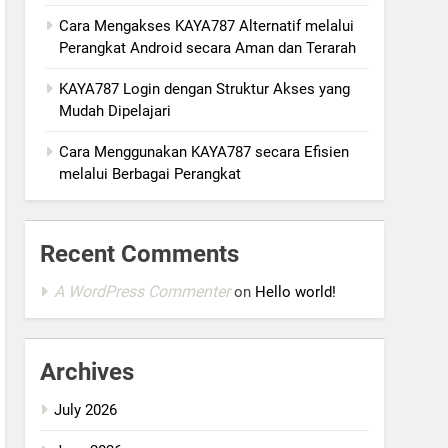
Cara Mengakses KAYA787 Alternatif melalui
Perangkat Android secara Aman dan Terarah
KAYA787 Login dengan Struktur Akses yang
Mudah Dipelajari
Cara Menggunakan KAYA787 secara Efisien
melalui Berbagai Perangkat
Recent Comments
A WordPress Commenter
on
Hello world!
Archives
July 2026