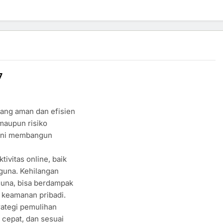
7
yang aman dan efisien
maupun risiko
 ini membangun
tivitas online, baik
gguna. Kehilangan
gguna, bisa berdampak
n keamanan pribadi.
tegi pemulihan
 cepat, dan sesuai