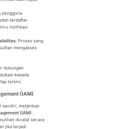
ng pengguna
dah terdaftar.
niru notifikasi
bilitas
: Proses yang
sulitan mengakses
ur dukungan
dukasi kepada
ap terkini.
agement (IAM)
i sendiri, melainkan
nagement (IAM)
.
ulihan dicatat secara
 jika terjadi