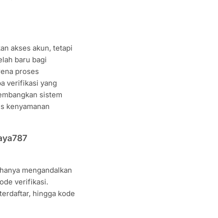
an akses akun, tetapi
lah baru bagi
rena proses
a verifikasi yang
embangkan sistem
us kenyamanan
aya787
k hanya mengandalkan
de verifikasi.
erdaftar, hingga kode