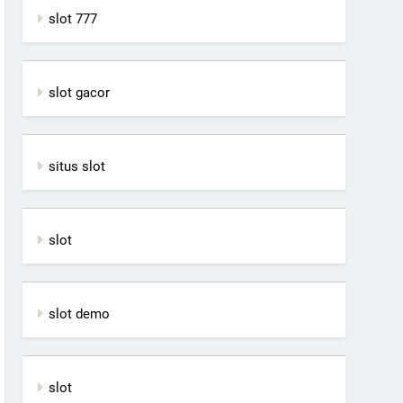
slot 777
slot gacor
situs slot
slot
slot demo
slot