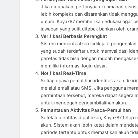
Jika digunakan, pertanyaan keamanan disus
lebih kompleks dan disarankan tidak mengg
umum. Kaya787 memberikan edukasi agar p
jawaban yang sulit ditebak bahkan oleh orang
Verifikasi Berbasis Perangkat
Sistem memanfaatkan sidik jari, pengenalan 
yang sudah terdaftar untuk memvalidasi ident
peretas tidak bisa dengan mudah mengakse
memiliki informasi login dasar.
Notifikasi Real-Time
Setiap upaya pemulihan identitas akan dikiri
melalui email atau SMS. Jika pengguna mera
permintaan tersebut, mereka dapat segera 
untuk mencegah pengambilalihan akun.
Pemantauan Aktivitas Pasca-Pemulihan
Setelah identitas dipulihkan, Kaya787 tetap 
akun. Sistem akan lebih ketat dalam mendet
periode tertentu untuk memastikan akun tid