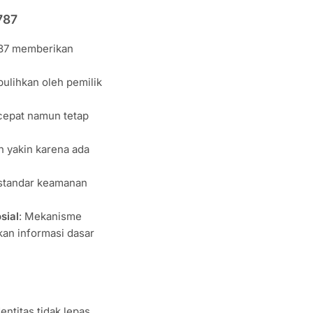
787
787 memberikan
pulihkan oleh pemilik
cepat namun tetap
h yakin karena ada
 standar keamanan
sial
: Mekanisme
an informasi dasar
entitas tidak lepas