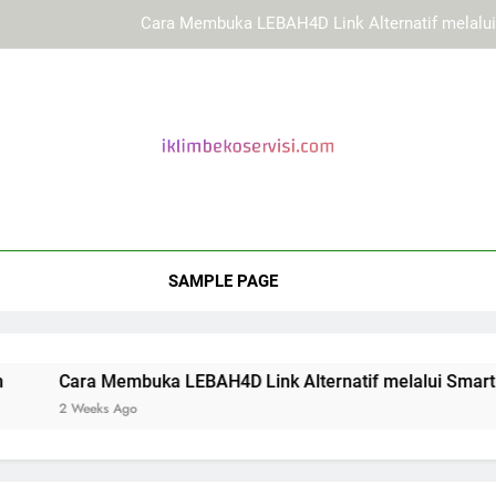
Cara Membuka LEBAH4D Link Alternatif melalu
Cara Mengakses KAYA787 Alternatif melalui Peran
KAYA787 Login dengan 
Cara Membuka EDWINSLOT Link Alternatif melalui
im Beko Servisi
Cara Membuka LEBAH4D Link Alternatif melalu
n Perbaikan Peralatan Rumah Anda Pada Iklim Beko Servisi.
Cara Mengakses KAYA787 Alternatif melalui Peran
SAMPLE PAGE
KAYA787 Login dengan 
 Membuka LEBAH4D Link Alternatif melalui Smartphone secar
s Ago