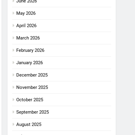
June 2026
May 2026
April 2026
March 2026
February 2026
January 2026
December 2025
November 2025
October 2025
September 2025
August 2025