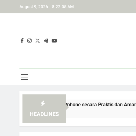
Skip
August 9, 2026
8:22:06 AM
to
content
Ikl
Percayaka
tif melalui Smartphone secara Praktis dan Aman
Cara
2 Week
HEADLINES