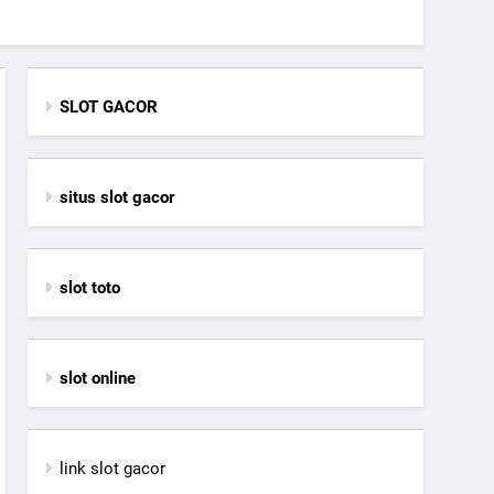
SLOT GACOR
situs slot gacor
slot toto
slot online
link slot gacor