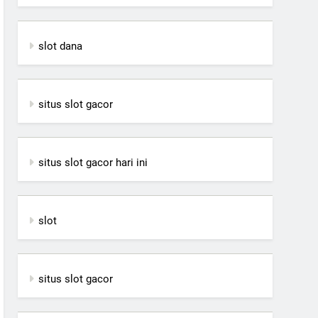
slot dana
situs slot gacor
situs slot gacor hari ini
slot
situs slot gacor