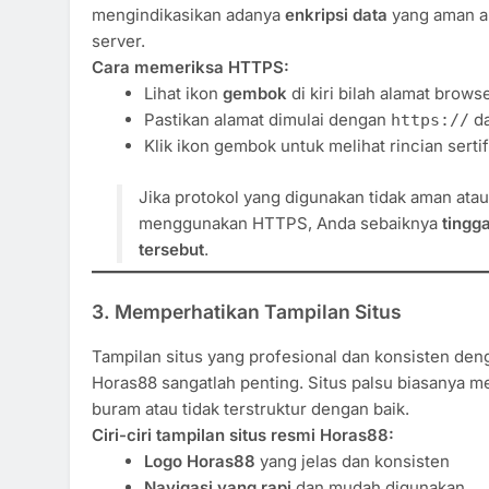
mengindikasikan adanya
enkripsi data
yang aman a
server.
Cara memeriksa HTTPS:
Lihat ikon
gembok
di kiri bilah alamat brows
Pastikan alamat dimulai dengan
da
https://
Klik ikon gembok untuk melihat rincian serti
Jika protokol yang digunakan tidak aman atau 
menggunakan HTTPS, Anda sebaiknya
tingg
tersebut
.
3. Memperhatikan Tampilan Situs
Tampilan situs yang profesional dan konsisten den
Horas88 sangatlah penting. Situs palsu biasanya me
buram atau tidak terstruktur dengan baik.
Ciri-ciri tampilan situs resmi Horas88:
Logo Horas88
yang jelas dan konsisten
Navigasi yang rapi
dan mudah digunakan