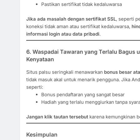
Pastikan sertifikat tidak kedaluwarsa
Jika ada masalah dengan sertifikat SSL
, seperti 
koneksi tidak aman atau sertifikat kedaluwarsa,
hin
informasi login atau data pribadi
.
6. Waspadai Tawaran yang Terlalu Bagus u
Kenyataan
Situs palsu seringkali menawarkan
bonus besar ata
tidak masuk akal untuk menarik pengguna. Jika And
seperti:
Bonus pendaftaran yang sangat besar
Hadiah yang terlalu menggiurkan tanpa syara
Jangan klik tautan tersebut
karena kemungkinan be
Kesimpulan