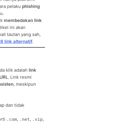
para pelaku
phishing
u.
uk
membedakan link
kel ini akan
li tautan yang sah,
 link alternatif
.
a klik adalah
link
 URL
. Link resmi
nsisten
, meskipun
p dan tidak
rti
,
,
,
.com
.net
.vip