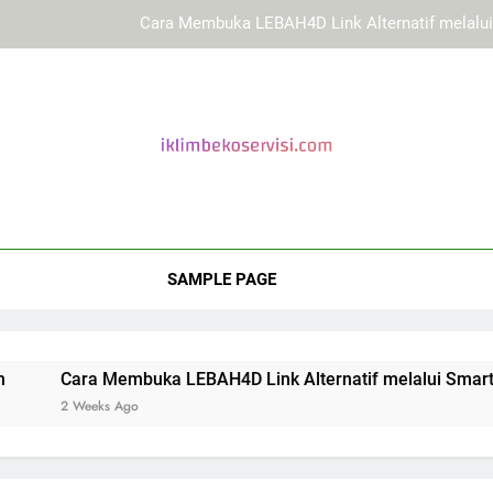
Cara Membuka LEBAH4D Link Alternatif melalu
Cara Mengakses KAYA787 Alternatif melalui Peran
KAYA787 Login dengan 
Cara Membuka EDWINSLOT Link Alternatif melalui
im Beko Servisi
Cara Membuka LEBAH4D Link Alternatif melalu
n Perbaikan Peralatan Rumah Anda Pada Iklim Beko Servisi.
Cara Mengakses KAYA787 Alternatif melalui Peran
SAMPLE PAGE
KAYA787 Login dengan 
 Membuka LEBAH4D Link Alternatif melalui Smartphone secar
ks Ago