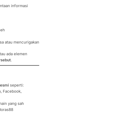
intaan informasi
neh
asa atau mencurigakan
 atau ada elemen
rsebut
.
resmi
seperti:
, Facebook,
main yang sah
Horas88