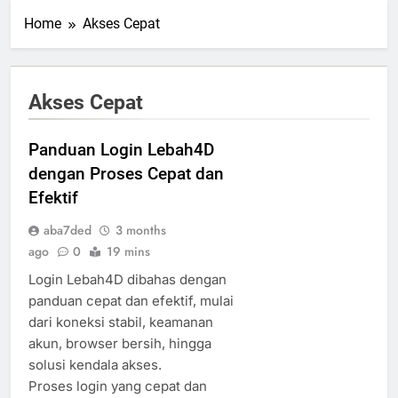
Home
Akses Cepat
Akses Cepat
Panduan Login Lebah4D
dengan Proses Cepat dan
Efektif
aba7ded
3 months
ago
0
19 mins
Login Lebah4D dibahas dengan
panduan cepat dan efektif, mulai
dari koneksi stabil, keamanan
akun, browser bersih, hingga
solusi kendala akses.
Proses login yang cepat dan