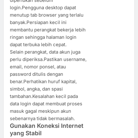
diperlukan sebelum
login.Pengguna desktop dapat
menutup tab browser yang terlalu
banyak.Persiapan kecil ini
membantu perangkat bekerja lebih
ringan sehingga halaman login
dapat terbuka lebih cepat.
Selain perangkat, data akun juga
perlu diperiksa.Pastikan username,
email, nomor ponsel, atau
password ditulis dengan
benar.Perhatikan huruf kapital,
simbol, angka, dan spasi
tambahan.Kesalahan kecil pada
data login dapat membuat proses
masuk gagal meskipun akun
sebenarnya tidak bermasalah.
Gunakan Koneksi Internet
yang Stabil