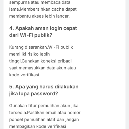
sempurna atau membaca data
lama.Membersihkan cache dapat
membantu akses lebih lancar.
4. Apakah aman login cepat
dari Wi-Fi publik?
Kurang disarankan.Wi-Fi publik
memiliki risiko lebih
tinggi.Gunakan koneksi pribadi
saat memasukkan data akun atau
kode verifikasi.
5. Apa yang harus dilakukan
jika lupa password?
Gunakan fitur pemulihan akun jika
tersedia.Pastikan email atau nomor
ponsel pemulihan aktif dan jangan
membagikan kode verifikasi