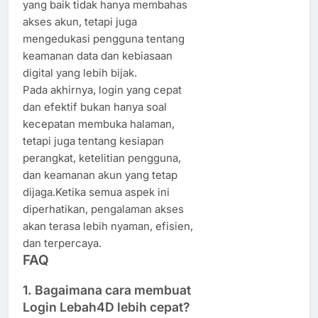
yang baik tidak hanya membahas
akses akun, tetapi juga
mengedukasi pengguna tentang
keamanan data dan kebiasaan
digital yang lebih bijak.
Pada akhirnya, login yang cepat
dan efektif bukan hanya soal
kecepatan membuka halaman,
tetapi juga tentang kesiapan
perangkat, ketelitian pengguna,
dan keamanan akun yang tetap
dijaga.Ketika semua aspek ini
diperhatikan, pengalaman akses
akan terasa lebih nyaman, efisien,
dan terpercaya.
FAQ
1. Bagaimana cara membuat
Login Lebah4D lebih cepat?