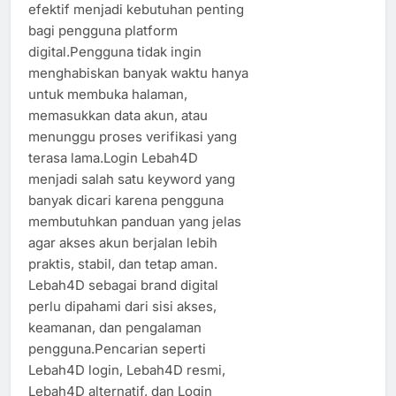
efektif menjadi kebutuhan penting
bagi pengguna platform
digital.Pengguna tidak ingin
menghabiskan banyak waktu hanya
untuk membuka halaman,
memasukkan data akun, atau
menunggu proses verifikasi yang
terasa lama.Login Lebah4D
menjadi salah satu keyword yang
banyak dicari karena pengguna
membutuhkan panduan yang jelas
agar akses akun berjalan lebih
praktis, stabil, dan tetap aman.
Lebah4D sebagai brand digital
perlu dipahami dari sisi akses,
keamanan, dan pengalaman
pengguna.Pencarian seperti
Lebah4D login, Lebah4D resmi,
Lebah4D alternatif, dan Login