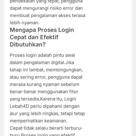
pendekatan yang tepat, pengguna
dapat mengurangi risiko error dan
membuat pengalaman akses terasa
lebih nyaman.
Mengapa Proses Login
Cepat dan Efektif
Dibutuhkan?
Proses login adalah pintu awal
dalam pengalaman digital.Jika
tahap ini lambat, membingungkan,
atau sering error, pengguna dapat
merasa kurang nyaman sebelum
benar-benar menggunakan fitur
yang tersedia.Karena itu, Login
Lebah4D perlu dipahami dengan
alur yang lebih ringkas, tetapi tetap
memperhatikan keamanan.
Cepat tidak selalu berarti terburu-
buru.Proses login yang efektif