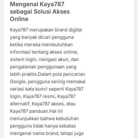
Mengenal Kaya787
sebagai Solusi Akses
Online
Kaya787 merupakan brand digital
yang banyak dicari pengguna
ketika mereka membutuhkan
informasi tentang akses online,
sistem login, navigasi akun, dan
pengalaman penggunaan yang
lebih praktis.Dalam pola pencarian
Google, pengguna sering memakai
variasi kata kunci seperti Kaya787
login, Kaya787 resmi, Kaya787
alternatif, Kaya787 akses, atau
Kaya787 panduan.Hal ini
menunjukkan bahwa kebutuhan
pengguna tidak hanya sebatas
mengenal nama brand, tetapi juga