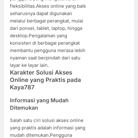
fleksibilitas.Akses online yang baik
seharusnya dapat digunakan
melalui berbagai perangkat, mulai
dari ponsel, tablet, laptop, hingga
desktop.Pengalaman yang
konsisten di berbagai perangkat
membantu pengguna merasa lebih
nyaman saat berpindah dari satu
layar ke layar lain.
Karakter Solusi Akses
Online yang Praktis pada
Kaya787
Informasi yang Mudah
Ditemukan
Salah satu ciri solusi akses online
yang praktis adalah informasi yang
mudah ditemukan.Pengguna