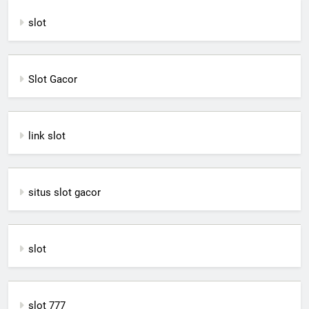
slot
Slot Gacor
link slot
situs slot gacor
slot
slot 777