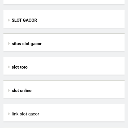
SLOT GACOR
situs slot gacor
slot toto
slot online
link slot gacor