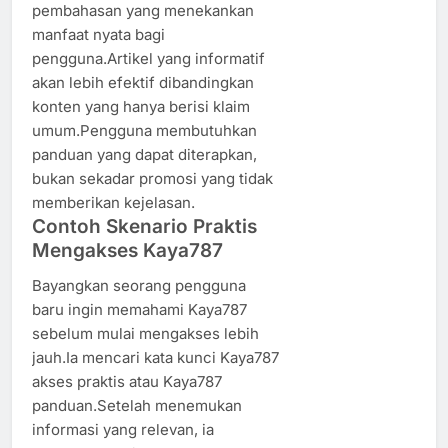
pembahasan yang menekankan
manfaat nyata bagi
pengguna.Artikel yang informatif
akan lebih efektif dibandingkan
konten yang hanya berisi klaim
umum.Pengguna membutuhkan
panduan yang dapat diterapkan,
bukan sekadar promosi yang tidak
memberikan kejelasan.
Contoh Skenario Praktis
Mengakses Kaya787
Bayangkan seorang pengguna
baru ingin memahami Kaya787
sebelum mulai mengakses lebih
jauh.Ia mencari kata kunci Kaya787
akses praktis atau Kaya787
panduan.Setelah menemukan
informasi yang relevan, ia