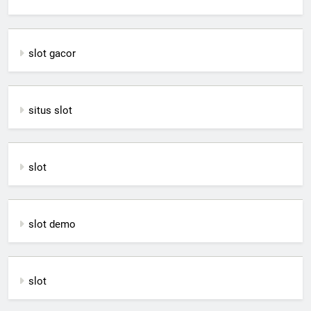
slot gacor
situs slot
slot
slot demo
slot