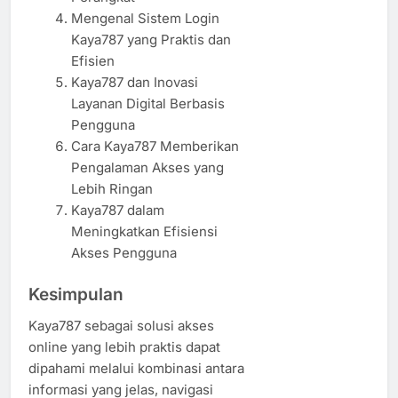
Mengenal Sistem Login
Kaya787 yang Praktis dan
Efisien
Kaya787 dan Inovasi
Layanan Digital Berbasis
Pengguna
Cara Kaya787 Memberikan
Pengalaman Akses yang
Lebih Ringan
Kaya787 dalam
Meningkatkan Efisiensi
Akses Pengguna
Kesimpulan
Kaya787 sebagai solusi akses
online yang lebih praktis dapat
dipahami melalui kombinasi antara
informasi yang jelas, navigasi