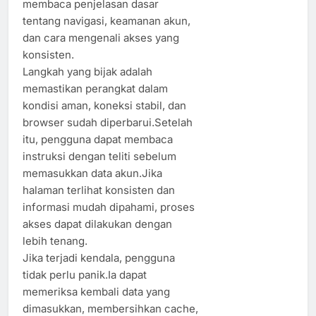
membaca penjelasan dasar
tentang navigasi, keamanan akun,
dan cara mengenali akses yang
konsisten.
Langkah yang bijak adalah
memastikan perangkat dalam
kondisi aman, koneksi stabil, dan
browser sudah diperbarui.Setelah
itu, pengguna dapat membaca
instruksi dengan teliti sebelum
memasukkan data akun.Jika
halaman terlihat konsisten dan
informasi mudah dipahami, proses
akses dapat dilakukan dengan
lebih tenang.
Jika terjadi kendala, pengguna
tidak perlu panik.Ia dapat
memeriksa kembali data yang
dimasukkan, membersihkan cache,