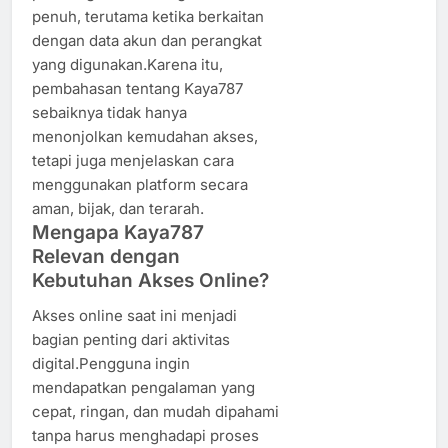
penuh, terutama ketika berkaitan
dengan data akun dan perangkat
yang digunakan.Karena itu,
pembahasan tentang Kaya787
sebaiknya tidak hanya
menonjolkan kemudahan akses,
tetapi juga menjelaskan cara
menggunakan platform secara
aman, bijak, dan terarah.
Mengapa Kaya787
Relevan dengan
Kebutuhan Akses Online?
Akses online saat ini menjadi
bagian penting dari aktivitas
digital.Pengguna ingin
mendapatkan pengalaman yang
cepat, ringan, dan mudah dipahami
tanpa harus menghadapi proses