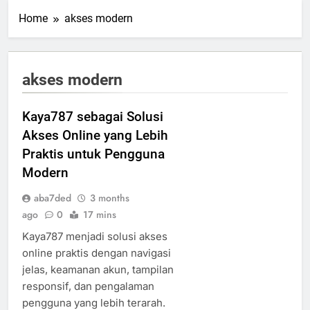
Home
akses modern
akses modern
Kaya787 sebagai Solusi
Akses Online yang Lebih
Praktis untuk Pengguna
Modern
aba7ded
3 months
ago
0
17 mins
Kaya787 menjadi solusi akses
online praktis dengan navigasi
jelas, keamanan akun, tampilan
responsif, dan pengalaman
pengguna yang lebih terarah.