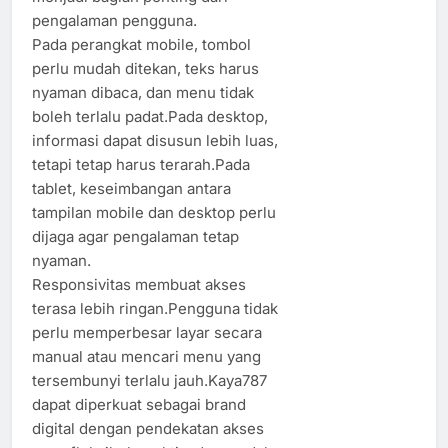
pengalaman pengguna.
Pada perangkat mobile, tombol
perlu mudah ditekan, teks harus
nyaman dibaca, dan menu tidak
boleh terlalu padat.Pada desktop,
informasi dapat disusun lebih luas,
tetapi tetap harus terarah.Pada
tablet, keseimbangan antara
tampilan mobile dan desktop perlu
dijaga agar pengalaman tetap
nyaman.
Responsivitas membuat akses
terasa lebih ringan.Pengguna tidak
perlu memperbesar layar secara
manual atau mencari menu yang
tersembunyi terlalu jauh.Kaya787
dapat diperkuat sebagai brand
digital dengan pendekatan akses