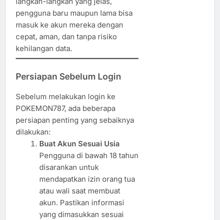
langkah-langkah yang jelas,
pengguna baru maupun lama bisa
masuk ke akun mereka dengan
cepat, aman, dan tanpa risiko
kehilangan data.
Persiapan Sebelum Login
Sebelum melakukan login ke
POKEMON787, ada beberapa
persiapan penting yang sebaiknya
dilakukan:
Buat Akun Sesuai Usia
Pengguna di bawah 18 tahun
disarankan untuk
mendapatkan izin orang tua
atau wali saat membuat
akun. Pastikan informasi
yang dimasukkan sesuai