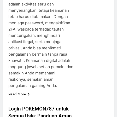
adalah aktivitas seru dan
menyenangkan, tetapi keamanan
tetap harus diutamakan. Dengan
menjaga password, mengaktifkan
2FA, waspada terhadap tautan
mencurigakan, menghindari
aplikasi ilegal, serta menjaga
privasi, Anda bisa menikmati
pengalaman bermain tanpa rasa
khawatir. Keamanan digital adalah
tanggung jawab setiap pemain, dan
semakin Anda memahami
risikonya, semakin aman
pengalaman gaming Anda.
Read More
Login POKEMON787 untuk
Semua Usia: Panduan Aman