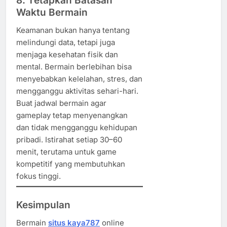
8. Tetapkan Batasan
Waktu Bermain
Keamanan bukan hanya tentang
melindungi data, tetapi juga
menjaga kesehatan fisik dan
mental. Bermain berlebihan bisa
menyebabkan kelelahan, stres, dan
mengganggu aktivitas sehari-hari.
Buat jadwal bermain agar
gameplay tetap menyenangkan
dan tidak mengganggu kehidupan
pribadi. Istirahat setiap 30–60
menit, terutama untuk game
kompetitif yang membutuhkan
fokus tinggi.
Kesimpulan
Bermain
situs kaya787
online