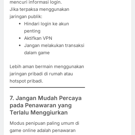
mencuri informasi login.
Jika terpaksa menggunakan
jaringan publik:
Hindari login ke akun
penting
Aktifkan VPN
Jangan melakukan transaksi
dalam game
Lebih aman bermain menggunakan
jaringan pribadi di rumah atau
hotspot pribadi.
7. Jangan Mudah Percaya
pada Penawaran yang
Terlalu Menggiurkan
Modus penipuan paling umum di
game online adalah penawaran