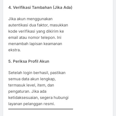
4. Verifikasi Tambahan (Jika Ada)
Jika akun menggunakan
autentikasi dua faktor, masukkan
kode verifikasi yang dikirim ke
email atau nomor telepon. Ini
menambah lapisan keamanan
ekstra.
5. Periksa Profil Akun
Setelah login berhasil, pastikan
semua data akun lengkap,
termasuk level, item, dan
pengaturan. Jika ada
ketidaksesuaian, segera hubungi
layanan pelanggan resmi.