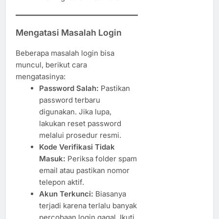
Mengatasi Masalah Login
Beberapa masalah login bisa
muncul, berikut cara
mengatasinya:
Password Salah:
Pastikan
password terbaru
digunakan. Jika lupa,
lakukan reset password
melalui prosedur resmi.
Kode Verifikasi Tidak
Masuk:
Periksa folder spam
email atau pastikan nomor
telepon aktif.
Akun Terkunci:
Biasanya
terjadi karena terlalu banyak
percobaan login gagal. Ikuti