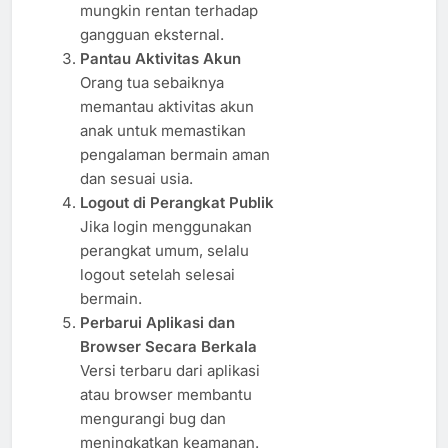
mungkin rentan terhadap
gangguan eksternal.
Pantau Aktivitas Akun
Orang tua sebaiknya
memantau aktivitas akun
anak untuk memastikan
pengalaman bermain aman
dan sesuai usia.
Logout di Perangkat Publik
Jika login menggunakan
perangkat umum, selalu
logout setelah selesai
bermain.
Perbarui Aplikasi dan
Browser Secara Berkala
Versi terbaru dari aplikasi
atau browser membantu
mengurangi bug dan
meningkatkan keamanan.