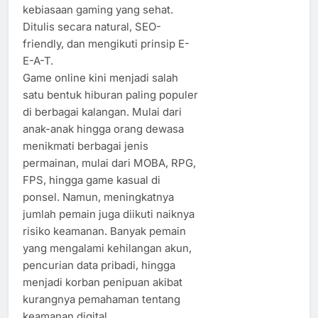
kebiasaan gaming yang sehat.
Ditulis secara natural, SEO-
friendly, dan mengikuti prinsip E-
E-A-T.
Game online kini menjadi salah
satu bentuk hiburan paling populer
di berbagai kalangan. Mulai dari
anak-anak hingga orang dewasa
menikmati berbagai jenis
permainan, mulai dari MOBA, RPG,
FPS, hingga game kasual di
ponsel. Namun, meningkatnya
jumlah pemain juga diikuti naiknya
risiko keamanan. Banyak pemain
yang mengalami kehilangan akun,
pencurian data pribadi, hingga
menjadi korban penipuan akibat
kurangnya pemahaman tentang
keamanan digital.