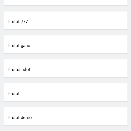
slot 777
slot gacor
situs slot
slot
slot demo