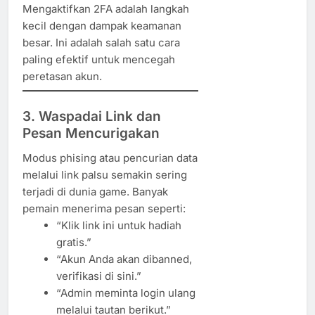
Mengaktifkan 2FA adalah langkah
kecil dengan dampak keamanan
besar. Ini adalah salah satu cara
paling efektif untuk mencegah
peretasan akun.
3. Waspadai Link dan
Pesan Mencurigakan
Modus phising atau pencurian data
melalui link palsu semakin sering
terjadi di dunia game. Banyak
pemain menerima pesan seperti:
“Klik link ini untuk hadiah
gratis.”
“Akun Anda akan dibanned,
verifikasi di sini.”
“Admin meminta login ulang
melalui tautan berikut.”