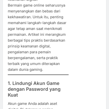
Bermain game online seharusnya
menyenangkan dan bebas dari
kekhawatiran. Untuk itu, penting
memahami langkah-langkah dasar
agar tetap aman saat menikmati
permainan. Artikel ini merangkum
berbagai tips praktis berdasarkan
prinsip keamanan digital,
pengalaman para pemain
berpengalaman, serta praktik
terbaik yang umum diterapkan
dalam dunia gaming.
1. Lindungi Akun Game
dengan Password yang
Kuat
Akun game Anda adalah aset