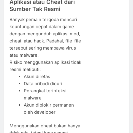
Aplikasi atau Cheat dari
Sumber Tak Resmi
Banyak pemain tergoda mencari
keuntungan cepat dalam game
dengan mengunduh aplikasi mod,
cheat, atau hack. Padahal, file-file
tersebut sering membawa virus
atau malware.
Risiko menggunakan aplikasi tidak
resmi meliputi:
Akun diretas
Data pribadi dicuri
Perangkat terinfeksi
malware
Akun diblokir permanen
oleh developer
Menggunakan cheat bukan hanya
tidak etis, tetapi juga sangat