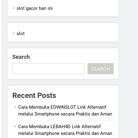
slot gacor hari ini
slot
Search
SEARCH
Recent Posts
Cara Membuka EDWINSLOT Link Alternatif
melalui Smartphone secara Praktis dan Aman
Cara Membuka LEBAH4D Link Alternatif
melalui Smartphone secara Praktis dan Aman