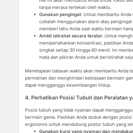
Hal ini akan membantu Anda untuk fokus sel
tanpa merasa tertekan oleh waktu.
Gunakan pengingat
: Untuk membantu Anda t
cobalah menggunakan alarm atau pengingat 
memberi tahu Anda saat waktu bermain hamp
Ambil istirahat secara teratur
: Untuk menghi
mempertahankan konsentrasi, pastikan And
singkat setiap 30 hingga 60 menit. Ini memb
mata dan pikiran Anda untuk beristirahat sej
Menetapkan batasan waktu akan membantu Anda te
permainan dan menghindari kebiasaan bermain game
dapat mengganggu keseimbangan hidup.
4.
Perhatikan Posisi Tubuh dan Peralatan 
Posisi tubuh yang tidak nyaman dapat mengganggu 
bermain game. Pastikan Anda duduk dengan posisi
ergonomis untuk mendukung postur tubuh yang se
Gunakan kursi yang nyaman dan menduku