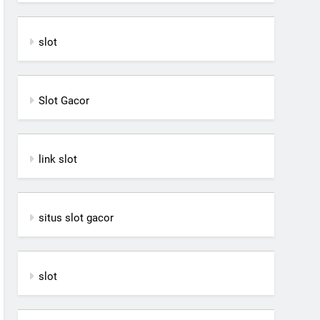
slot
Slot Gacor
link slot
situs slot gacor
slot