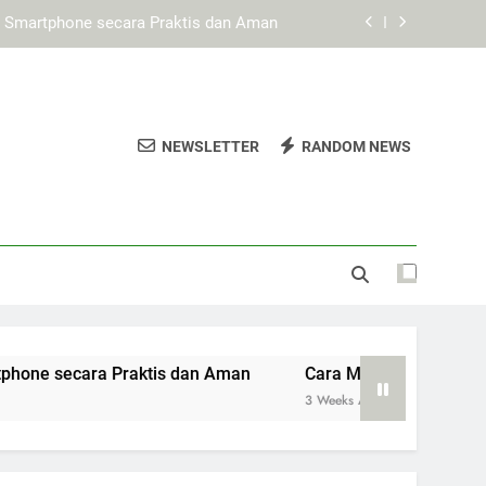
i Smartphone secara Praktis dan Aman
gkat Android secara Aman dan Terarah
Struktur Akses yang Mudah Dipelajari
NEWSLETTER
RANDOM NEWS
 Smartphone secara Praktis dan Aman
i Smartphone secara Praktis dan Aman
gkat Android secara Aman dan Terarah
Struktur Akses yang Mudah Dipelajari
a Praktis dan Aman
Cara Mengakses KAYA787 Alternati
3 Weeks Ago