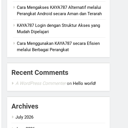
Cara Mengakses KAYA787 Alternatif melalui
Perangkat Android secara Aman dan Terarah
KAYA787 Login dengan Struktur Akses yang
Mudah Dipelajari
Cara Menggunakan KAYA787 secara Efisien
melalui Berbagai Perangkat
Recent Comments
A WordPress Commenter
on
Hello world!
Archives
July 2026