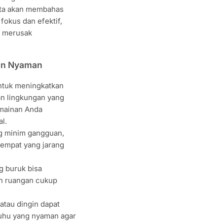
kita akan membahas
fokus dan efektif,
t merusak
an Nyaman
untuk meningkatkan
n lingkungan yang
rmainan Anda
l.
ng minim gangguan,
tempat yang jarang
g buruk bisa
an ruangan cukup
 atau dingin dapat
uhu yang nyaman agar