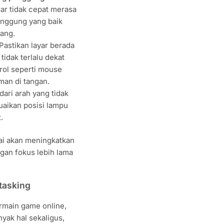
ar tidak cepat merasa
unggung yang baik
jang.
 Pastikan layar berada
idak terlalu dekat
trol seperti mouse
man di tangan.
dari arah yang tidak
aikan posisi lampu
.
ai akan meningkatkan
an fokus lebih lama
tasking
ermain game online,
yak hal sekaligus,