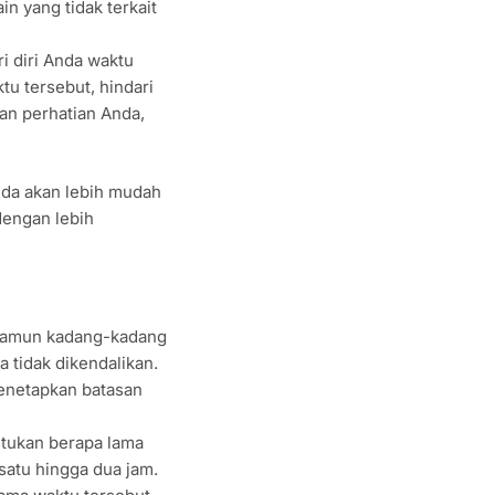
in yang tidak terkait
ri diri Anda waktu
u tersebut, hindari
kan perhatian Anda,
nda akan lebih mudah
engan lebih
 namun kadang-kadang
 tidak dikendalikan.
menetapkan batasan
ntukan berapa lama
satu hingga dua jam.