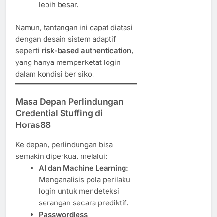
lebih besar.
Namun, tantangan ini dapat diatasi
dengan desain sistem adaptif
seperti
risk-based authentication
,
yang hanya memperketat login
dalam kondisi berisiko.
Masa Depan Perlindungan
Credential Stuffing di
Horas88
Ke depan, perlindungan bisa
semakin diperkuat melalui:
AI dan Machine Learning:
Menganalisis pola perilaku
login untuk mendeteksi
serangan secara prediktif.
Passwordless