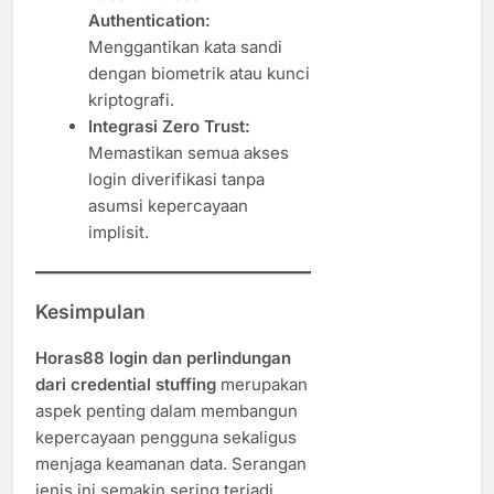
Authentication:
Menggantikan kata sandi
dengan biometrik atau kunci
kriptografi.
Integrasi Zero Trust:
Memastikan semua akses
login diverifikasi tanpa
asumsi kepercayaan
implisit.
Kesimpulan
Horas88 login dan perlindungan
dari credential stuffing
merupakan
aspek penting dalam membangun
kepercayaan pengguna sekaligus
menjaga keamanan data. Serangan
jenis ini semakin sering terjadi