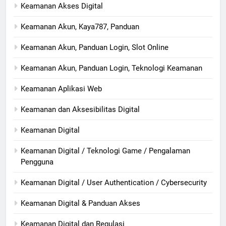
Keamanan Akses Digital
Keamanan Akun, Kaya787, Panduan
Keamanan Akun, Panduan Login, Slot Online
Keamanan Akun, Panduan Login, Teknologi Keamanan
Keamanan Aplikasi Web
Keamanan dan Aksesibilitas Digital
Keamanan Digital
Keamanan Digital / Teknologi Game / Pengalaman
Pengguna
Keamanan Digital / User Authentication / Cybersecurity
Keamanan Digital & Panduan Akses
Keamanan Digital dan Regulasi