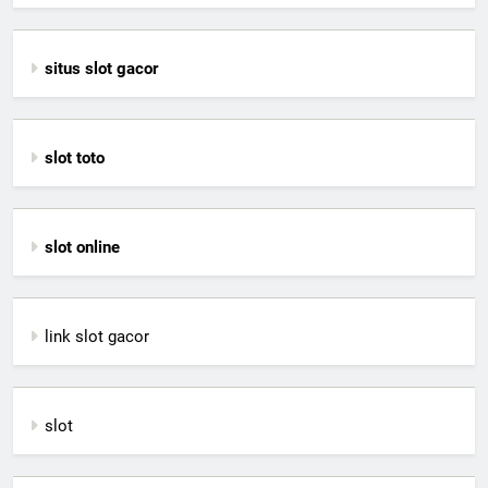
situs slot gacor
slot toto
slot online
link slot gacor
slot