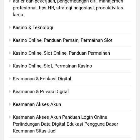
karier dan pekerjaan, pengembangan diri, manajemen
profesional, tips HR, strategi negosiasi, produktivitas
kerja.
Kasino & Teknologi
Kasino Online, Panduan Pemain, Permainan Slot
Kasino Online, Slot Online, Panduan Permainan
Kasino Online, Slot, Permainan Kasino
Keamanan & Edukasi Digital
Keamanan & Privasi Digital
Keamanan Akses Akun
Keamanan Akses Akun Panduan Login Online
Perlindungan Data Digital Edukasi Pengguna Dasar
Keamanan Situs Judi