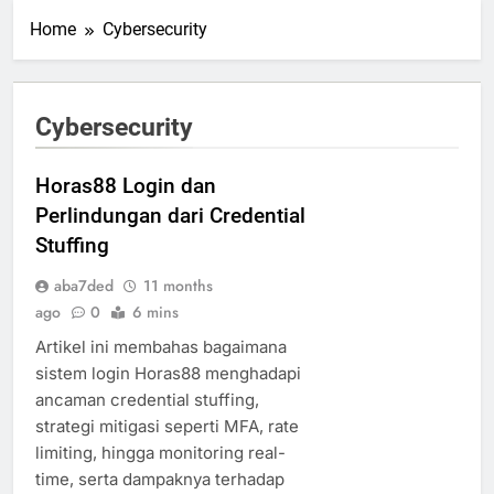
Home
Cybersecurity
Cybersecurity
Horas88 Login dan
Perlindungan dari Credential
Stuffing
aba7ded
11 months
ago
0
6 mins
Artikel ini membahas bagaimana
sistem login Horas88 menghadapi
ancaman credential stuffing,
strategi mitigasi seperti MFA, rate
limiting, hingga monitoring real-
time, serta dampaknya terhadap