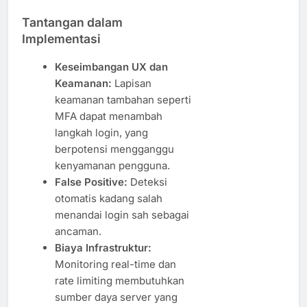
Tantangan dalam
Implementasi
Keseimbangan UX dan
Keamanan:
Lapisan
keamanan tambahan seperti
MFA dapat menambah
langkah login, yang
berpotensi mengganggu
kenyamanan pengguna.
False Positive:
Deteksi
otomatis kadang salah
menandai login sah sebagai
ancaman.
Biaya Infrastruktur:
Monitoring real-time dan
rate limiting membutuhkan
sumber daya server yang