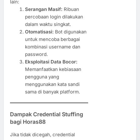
lain:
Serangan Masif:
Ribuan
percobaan login dilakukan
dalam waktu singkat.
Otomatisasi:
Bot digunakan
untuk mencoba berbagai
kombinasi username dan
password.
Eksploitasi Data Bocor:
Memanfaatkan kebiasaan
pengguna yang
menggunakan kata sandi
sama di banyak platform.
Dampak Credential Stuffing
bagi Horas88
Jika tidak dicegah, credential