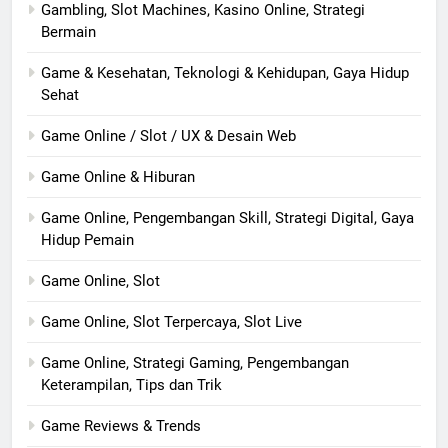
Gambling, Slot Machines, Kasino Online, Strategi
Bermain
Game & Kesehatan, Teknologi & Kehidupan, Gaya Hidup
Sehat
Game Online / Slot / UX & Desain Web
Game Online & Hiburan
Game Online, Pengembangan Skill, Strategi Digital, Gaya
Hidup Pemain
Game Online, Slot
Game Online, Slot Terpercaya, Slot Live
Game Online, Strategi Gaming, Pengembangan
Keterampilan, Tips dan Trik
Game Reviews & Trends