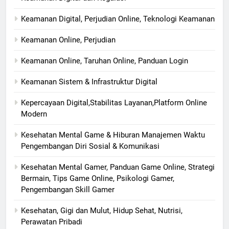
Keamanan Digital, Perjudian Online, Teknologi Keamanan
Keamanan Online, Perjudian
Keamanan Online, Taruhan Online, Panduan Login
Keamanan Sistem & Infrastruktur Digital
Kepercayaan Digital,Stabilitas Layanan,Platform Online
Modern
Kesehatan Mental Game & Hiburan Manajemen Waktu
Pengembangan Diri Sosial & Komunikasi
Kesehatan Mental Gamer, Panduan Game Online, Strategi
Bermain, Tips Game Online, Psikologi Gamer,
Pengembangan Skill Gamer
Kesehatan, Gigi dan Mulut, Hidup Sehat, Nutrisi,
Perawatan Pribadi