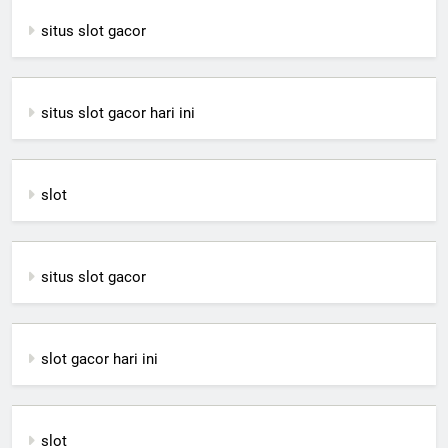
situs slot gacor
situs slot gacor hari ini
slot
situs slot gacor
slot gacor hari ini
slot