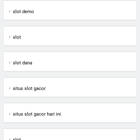
slot demo
slot
slot dana
situs slot gacor
situs slot gacor hari ini
slot