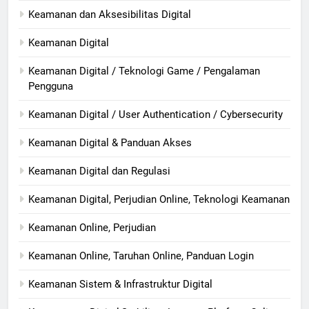
Keamanan dan Aksesibilitas Digital
Keamanan Digital
Keamanan Digital / Teknologi Game / Pengalaman
Pengguna
Keamanan Digital / User Authentication / Cybersecurity
Keamanan Digital & Panduan Akses
Keamanan Digital dan Regulasi
Keamanan Digital, Perjudian Online, Teknologi Keamanan
Keamanan Online, Perjudian
Keamanan Online, Taruhan Online, Panduan Login
Keamanan Sistem & Infrastruktur Digital