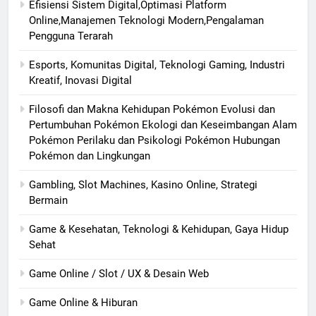
Efisiensi Sistem Digital,Optimasi Platform
Online,Manajemen Teknologi Modern,Pengalaman
Pengguna Terarah
Esports, Komunitas Digital, Teknologi Gaming, Industri
Kreatif, Inovasi Digital
Filosofi dan Makna Kehidupan Pokémon Evolusi dan
Pertumbuhan Pokémon Ekologi dan Keseimbangan Alam
Pokémon Perilaku dan Psikologi Pokémon Hubungan
Pokémon dan Lingkungan
Gambling, Slot Machines, Kasino Online, Strategi
Bermain
Game & Kesehatan, Teknologi & Kehidupan, Gaya Hidup
Sehat
Game Online / Slot / UX & Desain Web
Game Online & Hiburan