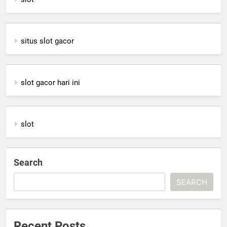
situs slot gacor
slot gacor hari ini
slot
Search
SEARCH
Recent Posts