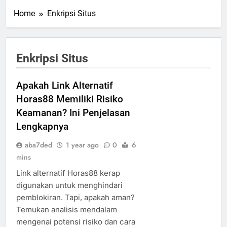
Home
Enkripsi Situs
Enkripsi Situs
Apakah Link Alternatif
Horas88 Memiliki Risiko
Keamanan? Ini Penjelasan
Lengkapnya
aba7ded
1 year ago
0
6
mins
Link alternatif Horas88 kerap
digunakan untuk menghindari
pemblokiran. Tapi, apakah aman?
Temukan analisis mendalam
mengenai potensi risiko dan cara