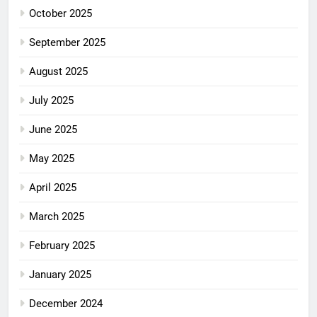
October 2025
September 2025
August 2025
July 2025
June 2025
May 2025
April 2025
March 2025
February 2025
January 2025
December 2024