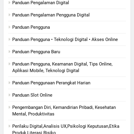
Panduan Pengalaman Digital
Panduan Pengalaman Pengguna Digital
Panduan Pengguna
Panduan Pengguna • Teknologi Digital • Akses Online
Panduan Pengguna Baru
Panduan Pengguna, Keamanan Digital, Tips Online,
Aplikasi Mobile, Teknologi Digital
Panduan Penggunaan Perangkat Harian
Panduan Slot Online
Pengembangan Diri, Kemandirian Pribadi, Kesehatan
Mental, Produktivitas
Perilaku Digital,Analisis UX,Psikologi Keputusan,Etika
Produk,Literasi Risiko