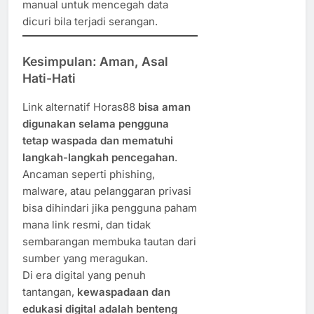
manual untuk mencegah data
dicuri bila terjadi serangan.
Kesimpulan: Aman, Asal
Hati-Hati
Link alternatif Horas88
bisa aman
digunakan selama pengguna
tetap waspada dan mematuhi
langkah-langkah pencegahan
.
Ancaman seperti phishing,
malware, atau pelanggaran privasi
bisa dihindari jika pengguna paham
mana link resmi, dan tidak
sembarangan membuka tautan dari
sumber yang meragukan.
Di era digital yang penuh
tantangan,
kewaspadaan dan
edukasi digital adalah benteng