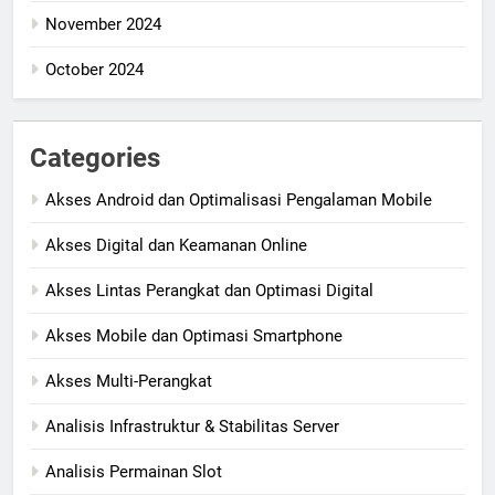
November 2024
October 2024
Categories
Akses Android dan Optimalisasi Pengalaman Mobile
Akses Digital dan Keamanan Online
Akses Lintas Perangkat dan Optimasi Digital
Akses Mobile dan Optimasi Smartphone
Akses Multi-Perangkat
Analisis Infrastruktur & Stabilitas Server
Analisis Permainan Slot