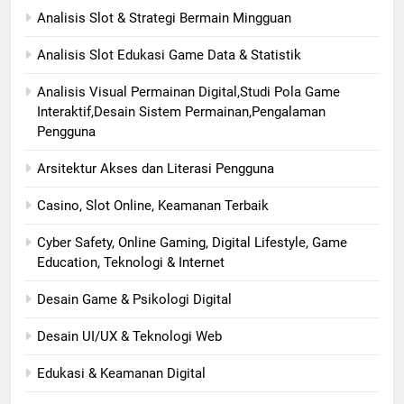
Analisis Slot & Strategi Bermain Mingguan
Analisis Slot Edukasi Game Data & Statistik
Analisis Visual Permainan Digital,Studi Pola Game
Interaktif,Desain Sistem Permainan,Pengalaman
Pengguna
Arsitektur Akses dan Literasi Pengguna
Casino, Slot Online, Keamanan Terbaik
Cyber Safety, Online Gaming, Digital Lifestyle, Game
Education, Teknologi & Internet
Desain Game & Psikologi Digital
Desain UI/UX & Teknologi Web
Edukasi & Keamanan Digital