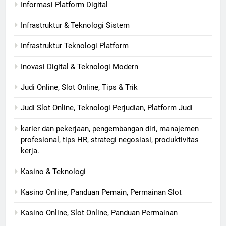
Informasi Platform Digital
Infrastruktur & Teknologi Sistem
Infrastruktur Teknologi Platform
Inovasi Digital & Teknologi Modern
Judi Online, Slot Online, Tips & Trik
Judi Slot Online, Teknologi Perjudian, Platform Judi
karier dan pekerjaan, pengembangan diri, manajemen
profesional, tips HR, strategi negosiasi, produktivitas
kerja.
Kasino & Teknologi
Kasino Online, Panduan Pemain, Permainan Slot
Kasino Online, Slot Online, Panduan Permainan