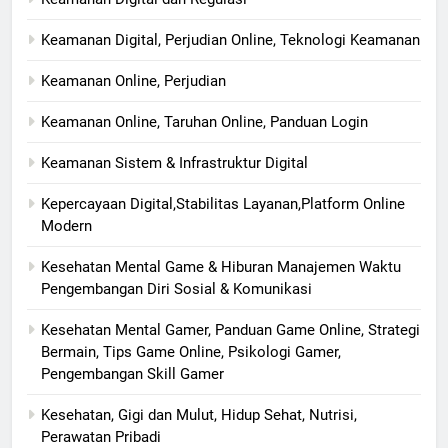
Keamanan Digital, Perjudian Online, Teknologi Keamanan
Keamanan Online, Perjudian
Keamanan Online, Taruhan Online, Panduan Login
Keamanan Sistem & Infrastruktur Digital
Kepercayaan Digital,Stabilitas Layanan,Platform Online
Modern
Kesehatan Mental Game & Hiburan Manajemen Waktu
Pengembangan Diri Sosial & Komunikasi
Kesehatan Mental Gamer, Panduan Game Online, Strategi
Bermain, Tips Game Online, Psikologi Gamer,
Pengembangan Skill Gamer
Kesehatan, Gigi dan Mulut, Hidup Sehat, Nutrisi,
Perawatan Pribadi