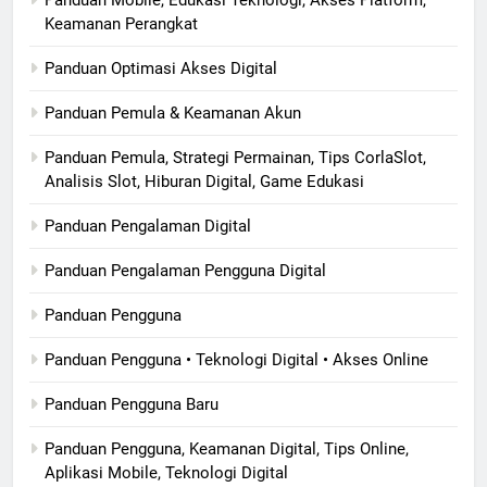
Panduan Mobile, Edukasi Teknologi, Akses Platform,
Keamanan Perangkat
Panduan Optimasi Akses Digital
Panduan Pemula & Keamanan Akun
Panduan Pemula, Strategi Permainan, Tips CorlaSlot,
Analisis Slot, Hiburan Digital, Game Edukasi
Panduan Pengalaman Digital
Panduan Pengalaman Pengguna Digital
Panduan Pengguna
Panduan Pengguna • Teknologi Digital • Akses Online
Panduan Pengguna Baru
Panduan Pengguna, Keamanan Digital, Tips Online,
Aplikasi Mobile, Teknologi Digital