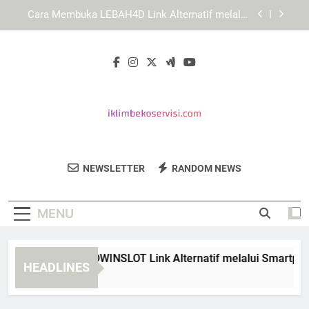
Skip
Cara Mengakses KAYA787 Alternatif melalui
to
Perangkat Android secara Aman dan Terarah
content
KAYA787 Login dengan Struktur Akses yang
Mudah Dipelajari
Cara Membuka EDWINSLOT Link Alternatif
melalui Smartphone secara Praktis dan Aman
Cara Membuka LEBAH4D Link Alternatif melalui
Smartphone secara Praktis dan Aman
Cara Mengakses KAYA787 Alternatif melalui
Perangkat Android secara Aman dan Terarah
Iklim Beko
Percayakan Perbaikan Peralatan Rumah
KAYA787 Login dengan Struktur Akses yang
NEWSLETTER
RANDOM NEWS
Servisi
Mudah Dipelajari
Anda Pada Iklim Beko Servisi.
MENU
ra Membuka EDWINSLOT Link Alternatif melalui Smartphone 
HEADLINES
Weeks Ago