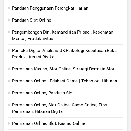
Panduan Penggunaan Perangkat Harian
Panduan Slot Online
Pengembangan Diri, Kemandirian Pribadi, Kesehatan
Mental, Produktivitas
Perilaku Digital,Analisis UX,Psikologi Keputusan,Etika
Produk,Literasi Risiko
Permainan Kasino, Slot Online, Strategi Bermain Slot
Permainan Online | Edukasi Game | Teknologi Hiburan
Permainan Online, Panduan Slot
Permainan Online, Slot Online, Game Online, Tips
Permainan, Hiburan Digital
Permainan Online, Slot, Kasino Online