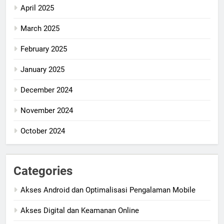
April 2025
March 2025
February 2025
January 2025
December 2024
November 2024
October 2024
Categories
Akses Android dan Optimalisasi Pengalaman Mobile
Akses Digital dan Keamanan Online