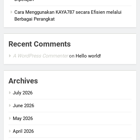
Cara Menggunakan KAYA787 secara Efisien melalui
Berbagai Perangkat
Recent Comments
A WordPress Commenter
on
Hello world!
Archives
July 2026
June 2026
May 2026
April 2026