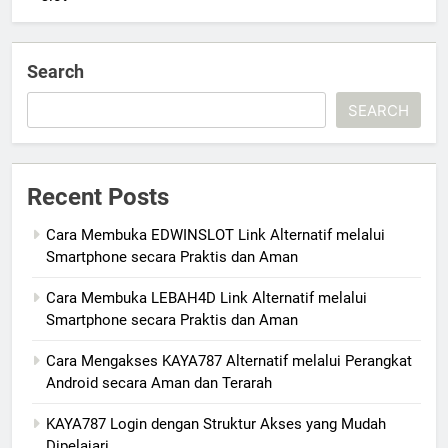
Search
SEARCH
Recent Posts
Cara Membuka EDWINSLOT Link Alternatif melalui
Smartphone secara Praktis dan Aman
Cara Membuka LEBAH4D Link Alternatif melalui
Smartphone secara Praktis dan Aman
Cara Mengakses KAYA787 Alternatif melalui Perangkat
Android secara Aman dan Terarah
KAYA787 Login dengan Struktur Akses yang Mudah
Dipelajari