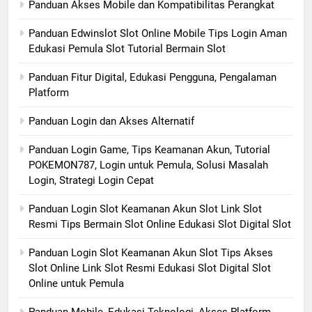
Panduan Akses Mobile dan Kompatibilitas Perangkat
Panduan Edwinslot Slot Online Mobile Tips Login Aman
Edukasi Pemula Slot Tutorial Bermain Slot
Panduan Fitur Digital, Edukasi Pengguna, Pengalaman
Platform
Panduan Login dan Akses Alternatif
Panduan Login Game, Tips Keamanan Akun, Tutorial
POKEMON787, Login untuk Pemula, Solusi Masalah
Login, Strategi Login Cepat
Panduan Login Slot Keamanan Akun Slot Link Slot
Resmi Tips Bermain Slot Online Edukasi Slot Digital Slot
Panduan Login Slot Keamanan Akun Slot Tips Akses
Slot Online Link Slot Resmi Edukasi Slot Digital Slot
Online untuk Pemula