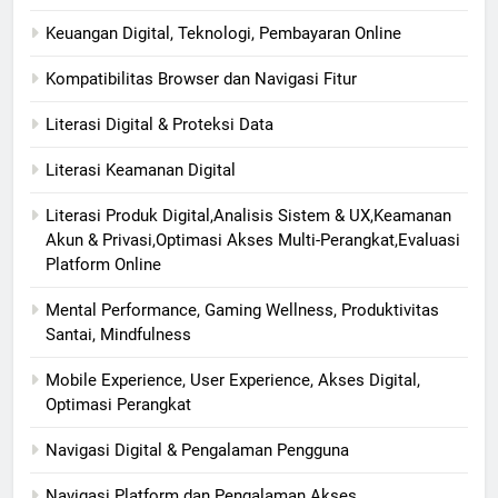
Keuangan Digital, Teknologi, Pembayaran Online
Kompatibilitas Browser dan Navigasi Fitur
Literasi Digital & Proteksi Data
Literasi Keamanan Digital
Literasi Produk Digital,Analisis Sistem & UX,Keamanan
Akun & Privasi,Optimasi Akses Multi-Perangkat,Evaluasi
Platform Online
Mental Performance, Gaming Wellness, Produktivitas
Santai, Mindfulness
Mobile Experience, User Experience, Akses Digital,
Optimasi Perangkat
Navigasi Digital & Pengalaman Pengguna
Navigasi Platform dan Pengalaman Akses