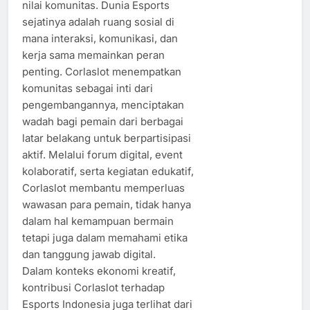
nilai komunitas. Dunia Esports
sejatinya adalah ruang sosial di
mana interaksi, komunikasi, dan
kerja sama memainkan peran
penting. Corlaslot menempatkan
komunitas sebagai inti dari
pengembangannya, menciptakan
wadah bagi pemain dari berbagai
latar belakang untuk berpartisipasi
aktif. Melalui forum digital, event
kolaboratif, serta kegiatan edukatif,
Corlaslot membantu memperluas
wawasan para pemain, tidak hanya
dalam hal kemampuan bermain
tetapi juga dalam memahami etika
dan tanggung jawab digital.
Dalam konteks ekonomi kreatif,
kontribusi Corlaslot terhadap
Esports Indonesia juga terlihat dari