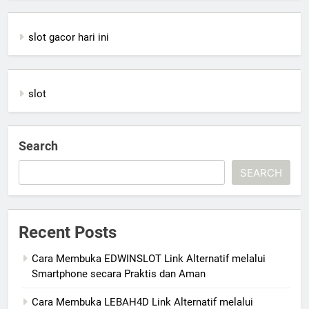
slot gacor hari ini
slot
Search
SEARCH
Recent Posts
Cara Membuka EDWINSLOT Link Alternatif melalui
Smartphone secara Praktis dan Aman
Cara Membuka LEBAH4D Link Alternatif melalui