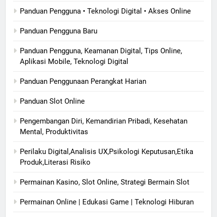
Panduan Pengguna • Teknologi Digital • Akses Online
Panduan Pengguna Baru
Panduan Pengguna, Keamanan Digital, Tips Online,
Aplikasi Mobile, Teknologi Digital
Panduan Penggunaan Perangkat Harian
Panduan Slot Online
Pengembangan Diri, Kemandirian Pribadi, Kesehatan
Mental, Produktivitas
Perilaku Digital,Analisis UX,Psikologi Keputusan,Etika
Produk,Literasi Risiko
Permainan Kasino, Slot Online, Strategi Bermain Slot
Permainan Online | Edukasi Game | Teknologi Hiburan