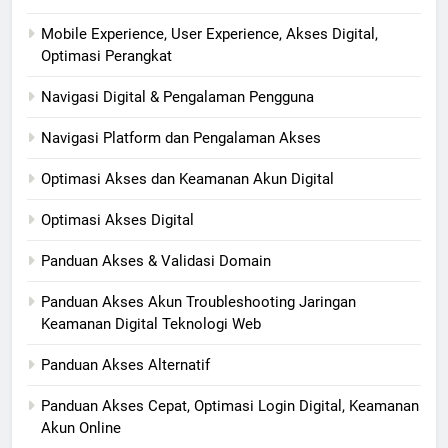
Mobile Experience, User Experience, Akses Digital,
Optimasi Perangkat
Navigasi Digital & Pengalaman Pengguna
Navigasi Platform dan Pengalaman Akses
Optimasi Akses dan Keamanan Akun Digital
Optimasi Akses Digital
Panduan Akses & Validasi Domain
Panduan Akses Akun Troubleshooting Jaringan
Keamanan Digital Teknologi Web
Panduan Akses Alternatif
Panduan Akses Cepat, Optimasi Login Digital, Keamanan
Akun Online