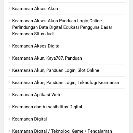
Keamanan Akses Akun
Keamanan Akses Akun Panduan Login Online
Perlindungan Data Digital Edukasi Pengguna Dasar
Keamanan Situs Judi
Keamanan Akses Digital
Keamanan Akun, Kaya787, Panduan
Keamanan Akun, Panduan Login, Slot Online
Keamanan Akun, Panduan Login, Teknologi Keamanan
Keamanan Aplikasi Web
Keamanan dan Aksesibilitas Digital
Keamanan Digital
Keamanan Digital / Teknologi Game / Pengalaman