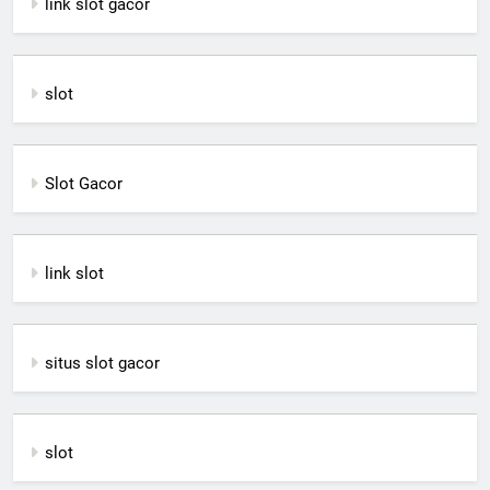
link slot gacor
slot
Slot Gacor
link slot
situs slot gacor
slot