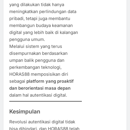
yang dilakukan tidak hanya
meningkatkan perlindungan data
pribadi, tetapi juga membantu
membangun budaya keamanan
digital yang lebih baik di kalangan
pengguna umum.
Melalui sistem yang terus
disempurnakan berdasarkan
umpan balik pengguna dan
perkembangan teknologi,
HORAS88 memposisikan diri
sebagai
platform yang proaktif
dan berorientasi masa depan
dalam hal autentikasi digital.
Kesimpulan
Revolusi autentikasi digital tidak
bisa dihindari, dan HORAS88 telah