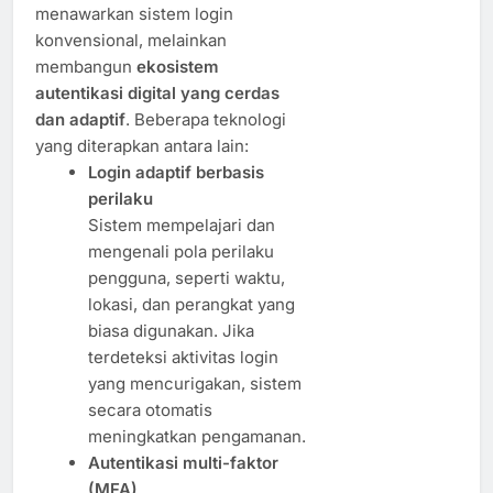
menawarkan sistem login
konvensional, melainkan
membangun
ekosistem
autentikasi digital yang cerdas
dan adaptif
. Beberapa teknologi
yang diterapkan antara lain:
Login adaptif berbasis
perilaku
Sistem mempelajari dan
mengenali pola perilaku
pengguna, seperti waktu,
lokasi, dan perangkat yang
biasa digunakan. Jika
terdeteksi aktivitas login
yang mencurigakan, sistem
secara otomatis
meningkatkan pengamanan.
Autentikasi multi-faktor
(MFA)