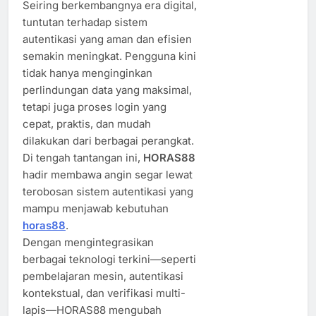
Seiring berkembangnya era digital,
tuntutan terhadap sistem
autentikasi yang aman dan efisien
semakin meningkat. Pengguna kini
tidak hanya menginginkan
perlindungan data yang maksimal,
tetapi juga proses login yang
cepat, praktis, dan mudah
dilakukan dari berbagai perangkat.
Di tengah tantangan ini,
HORAS88
hadir membawa angin segar lewat
terobosan sistem autentikasi yang
mampu menjawab kebutuhan
horas88
.
Dengan mengintegrasikan
berbagai teknologi terkini—seperti
pembelajaran mesin, autentikasi
kontekstual, dan verifikasi multi-
lapis—HORAS88 mengubah