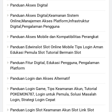
Panduan Akses Digital
Panduan Akses Digital,Keamanan Sistem
Online,Manajemen Akses Platform,Infrastruktur
Digital,Pengalaman Pengguna
Panduan Akses Mobile dan Kompatibilitas Perangkat
Panduan Edwinslot Slot Online Mobile Tips Login Aman
Edukasi Pemula Slot Tutorial Bermain Slot
Panduan Fitur Digital, Edukasi Pengguna, Pengalaman
Platform
Panduan Login dan Akses Alternatif
Panduan Login Game, Tips Keamanan Akun, Tutorial
POKEMON787, Login untuk Pemula, Solusi Masalah
Login, Strategi Login Cepat
Panduan Login Slot Keamanan Akun Slot Link Slot