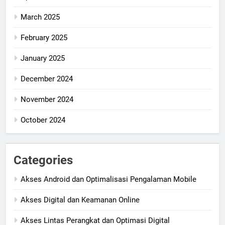
March 2025
February 2025
January 2025
December 2024
November 2024
October 2024
Categories
Akses Android dan Optimalisasi Pengalaman Mobile
Akses Digital dan Keamanan Online
Akses Lintas Perangkat dan Optimasi Digital