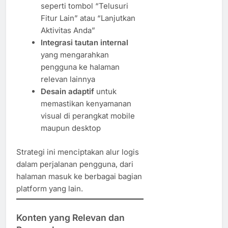
seperti tombol “Telusuri
Fitur Lain” atau “Lanjutkan
Aktivitas Anda”
Integrasi tautan internal
yang mengarahkan
pengguna ke halaman
relevan lainnya
Desain adaptif
untuk
memastikan kenyamanan
visual di perangkat mobile
maupun desktop
Strategi ini menciptakan alur logis
dalam perjalanan pengguna, dari
halaman masuk ke berbagai bagian
platform yang lain.
Konten yang Relevan dan