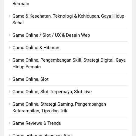
Bermain
Game & Kesehatan, Teknologi & Kehidupan, Gaya Hidup
Sehat
Game Online / Slot / UX & Desain Web
Game Online & Hiburan
Game Online, Pengembangan Skill, Strategi Digital, Gaya
Hidup Pemain
Game Online, Slot
Game Online, Slot Terpercaya, Slot Live
Game Online, Strategi Gaming, Pengembangan
Keterampilan, Tips dan Trik
Game Reviews & Trends
Game, Hiburan, Panduan, Slot