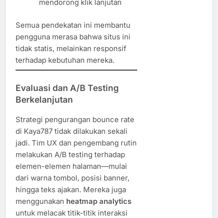
mendorong klik lanjutan
Semua pendekatan ini membantu
pengguna merasa bahwa situs ini
tidak statis, melainkan responsif
terhadap kebutuhan mereka.
Evaluasi dan A/B Testing
Berkelanjutan
Strategi pengurangan bounce rate
di Kaya787 tidak dilakukan sekali
jadi. Tim UX dan pengembang rutin
melakukan A/B testing terhadap
elemen-elemen halaman—mulai
dari warna tombol, posisi banner,
hingga teks ajakan. Mereka juga
menggunakan
heatmap analytics
untuk melacak titik-titik interaksi