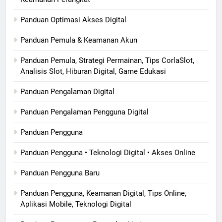
Panduan Optimasi Akses Digital
Panduan Pemula & Keamanan Akun
Panduan Pemula, Strategi Permainan, Tips CorlaSlot,
Analisis Slot, Hiburan Digital, Game Edukasi
Panduan Pengalaman Digital
Panduan Pengalaman Pengguna Digital
Panduan Pengguna
Panduan Pengguna • Teknologi Digital • Akses Online
Panduan Pengguna Baru
Panduan Pengguna, Keamanan Digital, Tips Online,
Aplikasi Mobile, Teknologi Digital