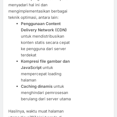
menyadari hal ini dan
mengimplementasikan berbagai
teknik optimasi, antara lain:
Penggunaan Content
Delivery Network (CDN)
untuk mendistribusikan
konten statis secara cepat
ke pengguna dari server
terdekat
Kompresi file gambar dan
JavaScript
untuk
mempercepat loading
halaman
Caching dinamis
untuk
menghindari pemrosesan
berulang dari server utama
Hasilnya, waktu muat halaman