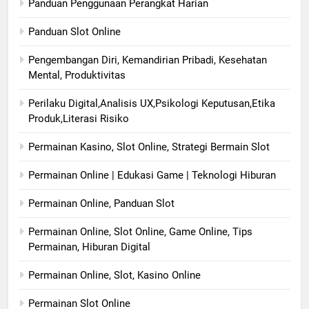
Panduan Penggunaan Perangkat Harian
Panduan Slot Online
Pengembangan Diri, Kemandirian Pribadi, Kesehatan
Mental, Produktivitas
Perilaku Digital,Analisis UX,Psikologi Keputusan,Etika
Produk,Literasi Risiko
Permainan Kasino, Slot Online, Strategi Bermain Slot
Permainan Online | Edukasi Game | Teknologi Hiburan
Permainan Online, Panduan Slot
Permainan Online, Slot Online, Game Online, Tips
Permainan, Hiburan Digital
Permainan Online, Slot, Kasino Online
Permainan Slot Online