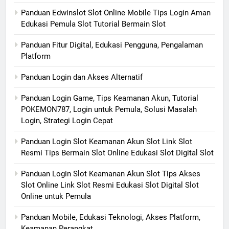
Panduan Edwinslot Slot Online Mobile Tips Login Aman
Edukasi Pemula Slot Tutorial Bermain Slot
Panduan Fitur Digital, Edukasi Pengguna, Pengalaman
Platform
Panduan Login dan Akses Alternatif
Panduan Login Game, Tips Keamanan Akun, Tutorial
POKEMON787, Login untuk Pemula, Solusi Masalah
Login, Strategi Login Cepat
Panduan Login Slot Keamanan Akun Slot Link Slot
Resmi Tips Bermain Slot Online Edukasi Slot Digital Slot
Panduan Login Slot Keamanan Akun Slot Tips Akses
Slot Online Link Slot Resmi Edukasi Slot Digital Slot
Online untuk Pemula
Panduan Mobile, Edukasi Teknologi, Akses Platform,
Keamanan Perangkat