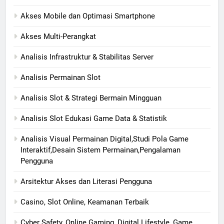
Akses Mobile dan Optimasi Smartphone
Akses Multi-Perangkat
Analisis Infrastruktur & Stabilitas Server
Analisis Permainan Slot
Analisis Slot & Strategi Bermain Mingguan
Analisis Slot Edukasi Game Data & Statistik
Analisis Visual Permainan Digital,Studi Pola Game
Interaktif,Desain Sistem Permainan,Pengalaman
Pengguna
Arsitektur Akses dan Literasi Pengguna
Casino, Slot Online, Keamanan Terbaik
Cyber Safety, Online Gaming, Digital Lifestyle, Game