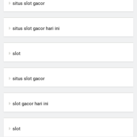
situs slot gacor
situs slot gacor hari ini
slot
situs slot gacor
slot gacor hari ini
slot