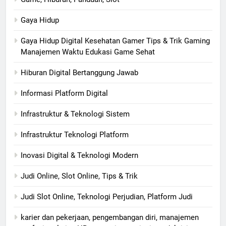
Gaya Hidup
Gaya Hidup Digital Kesehatan Gamer Tips & Trik Gaming
Manajemen Waktu Edukasi Game Sehat
Hiburan Digital Bertanggung Jawab
Informasi Platform Digital
Infrastruktur & Teknologi Sistem
Infrastruktur Teknologi Platform
Inovasi Digital & Teknologi Modern
Judi Online, Slot Online, Tips & Trik
Judi Slot Online, Teknologi Perjudian, Platform Judi
karier dan pekerjaan, pengembangan diri, manajemen