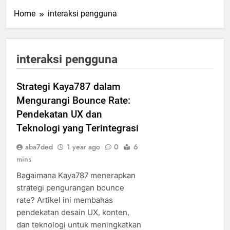
Home
interaksi pengguna
interaksi pengguna
Strategi Kaya787 dalam
Mengurangi Bounce Rate:
Pendekatan UX dan
Teknologi yang Terintegrasi
aba7ded
1 year ago
0
6
mins
Bagaimana Kaya787 menerapkan
strategi pengurangan bounce
rate? Artikel ini membahas
pendekatan desain UX, konten,
dan teknologi untuk meningkatkan