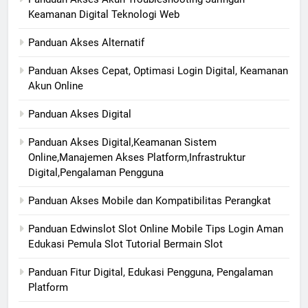
Keamanan Digital Teknologi Web
Panduan Akses Alternatif
Panduan Akses Cepat, Optimasi Login Digital, Keamanan
Akun Online
Panduan Akses Digital
Panduan Akses Digital,Keamanan Sistem
Online,Manajemen Akses Platform,Infrastruktur
Digital,Pengalaman Pengguna
Panduan Akses Mobile dan Kompatibilitas Perangkat
Panduan Edwinslot Slot Online Mobile Tips Login Aman
Edukasi Pemula Slot Tutorial Bermain Slot
Panduan Fitur Digital, Edukasi Pengguna, Pengalaman
Platform