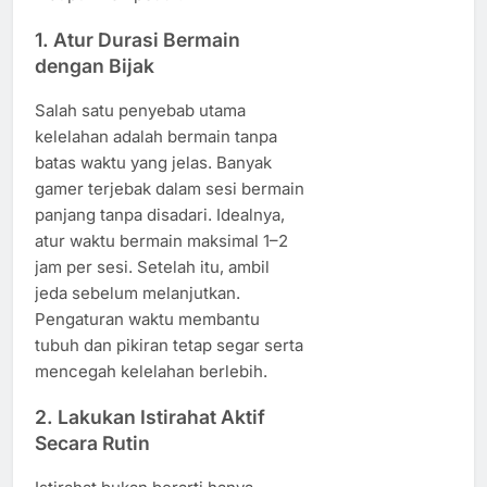
1. Atur Durasi Bermain
dengan Bijak
Salah satu penyebab utama
kelelahan adalah bermain tanpa
batas waktu yang jelas. Banyak
gamer terjebak dalam sesi bermain
panjang tanpa disadari. Idealnya,
atur waktu bermain maksimal 1–2
jam per sesi. Setelah itu, ambil
jeda sebelum melanjutkan.
Pengaturan waktu membantu
tubuh dan pikiran tetap segar serta
mencegah kelelahan berlebih.
2. Lakukan Istirahat Aktif
Secara Rutin