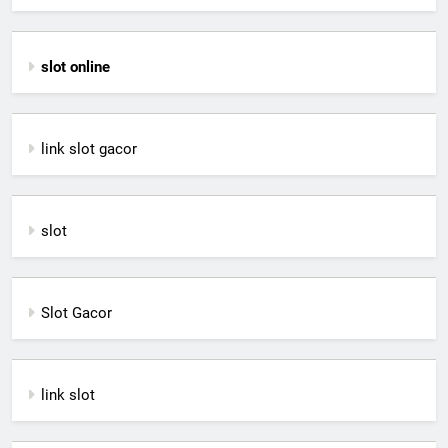
slot online
link slot gacor
slot
Slot Gacor
link slot