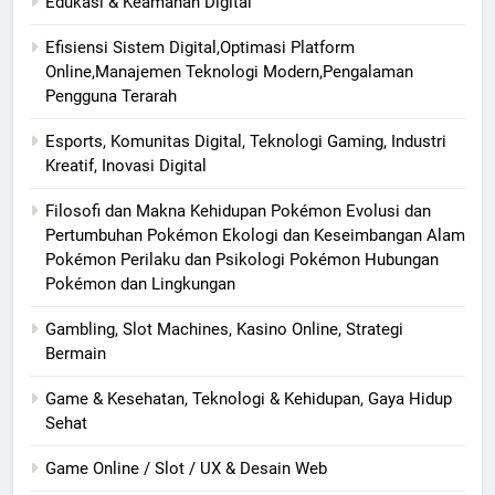
Edukasi & Keamanan Digital
Efisiensi Sistem Digital,Optimasi Platform
Online,Manajemen Teknologi Modern,Pengalaman
Pengguna Terarah
Esports, Komunitas Digital, Teknologi Gaming, Industri
Kreatif, Inovasi Digital
Filosofi dan Makna Kehidupan Pokémon Evolusi dan
Pertumbuhan Pokémon Ekologi dan Keseimbangan Alam
Pokémon Perilaku dan Psikologi Pokémon Hubungan
Pokémon dan Lingkungan
Gambling, Slot Machines, Kasino Online, Strategi
Bermain
Game & Kesehatan, Teknologi & Kehidupan, Gaya Hidup
Sehat
Game Online / Slot / UX & Desain Web