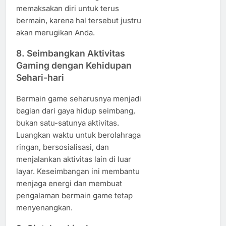
memaksakan diri untuk terus
bermain, karena hal tersebut justru
akan merugikan Anda.
8. Seimbangkan Aktivitas
Gaming dengan Kehidupan
Sehari-hari
Bermain game seharusnya menjadi
bagian dari gaya hidup seimbang,
bukan satu-satunya aktivitas.
Luangkan waktu untuk berolahraga
ringan, bersosialisasi, dan
menjalankan aktivitas lain di luar
layar. Keseimbangan ini membantu
menjaga energi dan membuat
pengalaman bermain game tetap
menyenangkan.