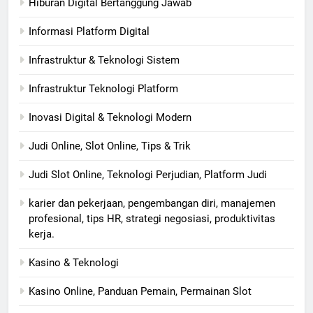
Hiburan Digital Bertanggung Jawab
Informasi Platform Digital
Infrastruktur & Teknologi Sistem
Infrastruktur Teknologi Platform
Inovasi Digital & Teknologi Modern
Judi Online, Slot Online, Tips & Trik
Judi Slot Online, Teknologi Perjudian, Platform Judi
karier dan pekerjaan, pengembangan diri, manajemen
profesional, tips HR, strategi negosiasi, produktivitas
kerja.
Kasino & Teknologi
Kasino Online, Panduan Pemain, Permainan Slot