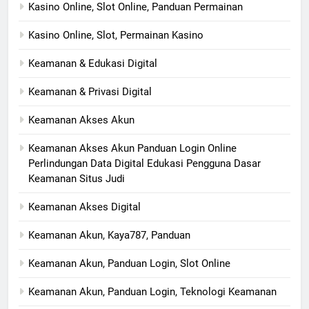
Kasino Online, Slot Online, Panduan Permainan
Kasino Online, Slot, Permainan Kasino
Keamanan & Edukasi Digital
Keamanan & Privasi Digital
Keamanan Akses Akun
Keamanan Akses Akun Panduan Login Online
Perlindungan Data Digital Edukasi Pengguna Dasar
Keamanan Situs Judi
Keamanan Akses Digital
Keamanan Akun, Kaya787, Panduan
Keamanan Akun, Panduan Login, Slot Online
Keamanan Akun, Panduan Login, Teknologi Keamanan