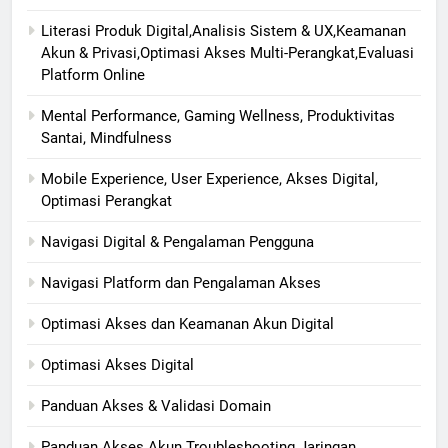
Literasi Produk Digital,Analisis Sistem & UX,Keamanan
Akun & Privasi,Optimasi Akses Multi-Perangkat,Evaluasi
Platform Online
Mental Performance, Gaming Wellness, Produktivitas
Santai, Mindfulness
Mobile Experience, User Experience, Akses Digital,
Optimasi Perangkat
Navigasi Digital & Pengalaman Pengguna
Navigasi Platform dan Pengalaman Akses
Optimasi Akses dan Keamanan Akun Digital
Optimasi Akses Digital
Panduan Akses & Validasi Domain
Panduan Akses Akun Troubleshooting Jaringan