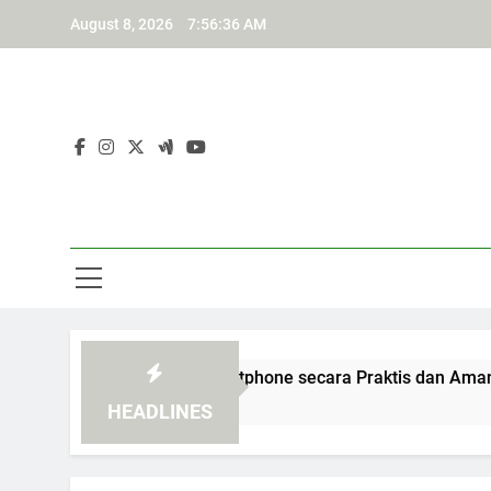
Skip
August 8, 2026
7:56:37 AM
to
content
Ikl
Percayaka
tif melalui Smartphone secara Praktis dan Aman
Cara
2 Wee
HEADLINES