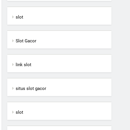
slot
Slot Gacor
link slot
situs slot gacor
slot