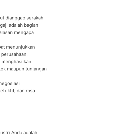
ut dianggap serakah
gaji adalah bagian
 alasan mengapa
pat menunjukkan
 perusahaan.
t menghasilkan
okok maupun tunjangan
egosiasi
fektif, dan rasa
dustri Anda adalah