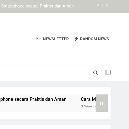
i Smartphone secara Praktis dan Aman
gkat Android secara Aman dan Terarah
Struktur Akses yang Mudah Dipelajari
NEWSLETTER
RANDOM NEWS
 Smartphone secara Praktis dan Aman
i Smartphone secara Praktis dan Aman
gkat Android secara Aman dan Terarah
Struktur Akses yang Mudah Dipelajari
a Praktis dan Aman
Cara Mengakses KAYA787 Alternati
3 Weeks Ago