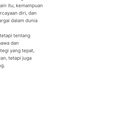
ain itu, kemampuan
cayaan diri, dan
rgai dalam dunia
tetapi tentang
bawa dan
egi yang tepat,
n, tetapi juga
ng.