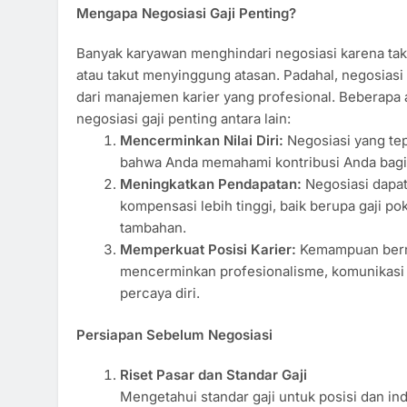
Mengapa Negosiasi Gaji Penting?
Banyak karyawan menghindari negosiasi karena tak
atau takut menyinggung atasan. Padahal, negosiasi 
dari manajemen karier yang profesional. Beberapa
negosiasi gaji penting antara lain:
Mencerminkan Nilai Diri:
Negosiasi yang te
bahwa Anda memahami kontribusi Anda bagi
Meningkatkan Pendapatan:
Negosiasi dapa
kompensasi lebih tinggi, baik berupa gaji p
tambahan.
Memperkuat Posisi Karier:
Kemampuan bern
mencerminkan profesionalisme, komunikasi e
percaya diri.
Persiapan Sebelum Negosiasi
Riset Pasar dan Standar Gaji
Mengetahui standar gaji untuk posisi dan in