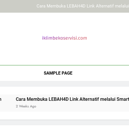
Cara Membuka LEBAH4D Link Alternatif melalu
Cara Mengakses KAYA787 Alternatif melalui Peran
KAYA787 Login dengan 
Cara Membuka EDWINSLOT Link Alternatif melalui
im Beko Servisi
Cara Membuka LEBAH4D Link Alternatif melalu
n Perbaikan Peralatan Rumah Anda Pada Iklim Beko Servisi.
Cara Mengakses KAYA787 Alternatif melalui Peran
SAMPLE PAGE
KAYA787 Login dengan 
 Membuka LEBAH4D Link Alternatif melalui Smartphone secar
ks Ago