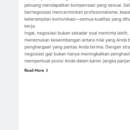
peluang mendapatkan kompensasi yang sesuai. Sel
bernegosiasi mencerminkan profesionalisme, keper
keterampilan komunikasi—semua kualitas yang diha
kerja.
Ingat, negosiasi bukan sekadar soal meminta lebih, 
menemukan keseimbangan antara nilai yang Anda 
penghargaan yang pantas Anda terima. Dengan strat
negosiasi gaji bukan hanya meningkatkan penghasila
memperkuat posisi Anda dalam karier jangka panja
Read More