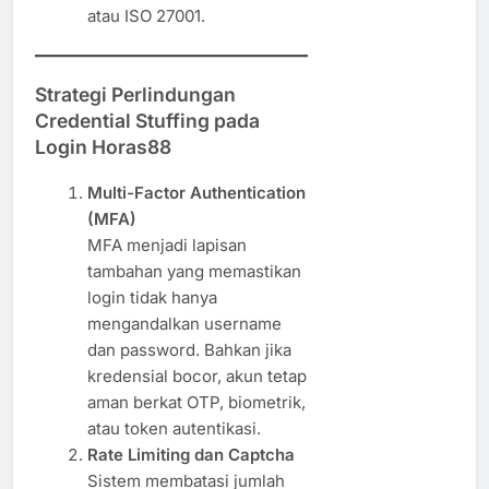
atau ISO 27001.
Strategi Perlindungan
Credential Stuffing pada
Login Horas88
Multi-Factor Authentication
(MFA)
MFA menjadi lapisan
tambahan yang memastikan
login tidak hanya
mengandalkan username
dan password. Bahkan jika
kredensial bocor, akun tetap
aman berkat OTP, biometrik,
atau token autentikasi.
Rate Limiting dan Captcha
Sistem membatasi jumlah