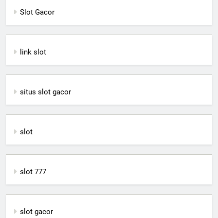
Slot Gacor
link slot
situs slot gacor
slot
slot 777
slot gacor