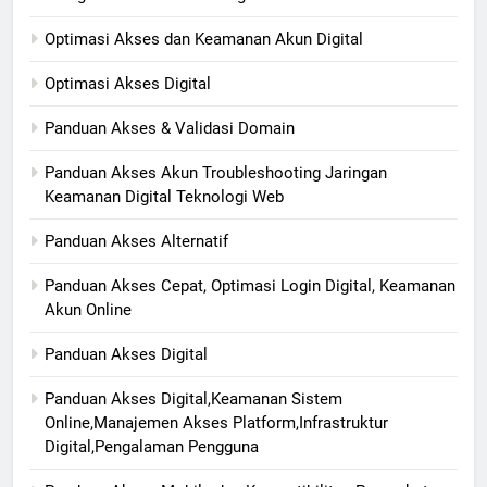
Optimasi Akses dan Keamanan Akun Digital
Optimasi Akses Digital
Panduan Akses & Validasi Domain
Panduan Akses Akun Troubleshooting Jaringan
Keamanan Digital Teknologi Web
Panduan Akses Alternatif
Panduan Akses Cepat, Optimasi Login Digital, Keamanan
Akun Online
Panduan Akses Digital
Panduan Akses Digital,Keamanan Sistem
Online,Manajemen Akses Platform,Infrastruktur
Digital,Pengalaman Pengguna