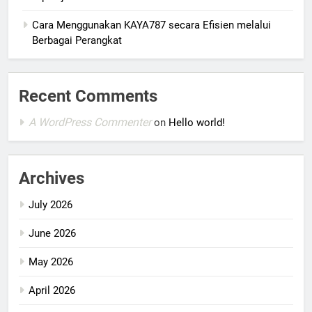
Cara Menggunakan KAYA787 secara Efisien melalui
Berbagai Perangkat
Recent Comments
A WordPress Commenter
on
Hello world!
Archives
July 2026
June 2026
May 2026
April 2026