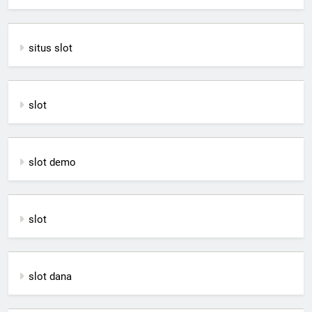
situs slot
slot
slot demo
slot
slot dana