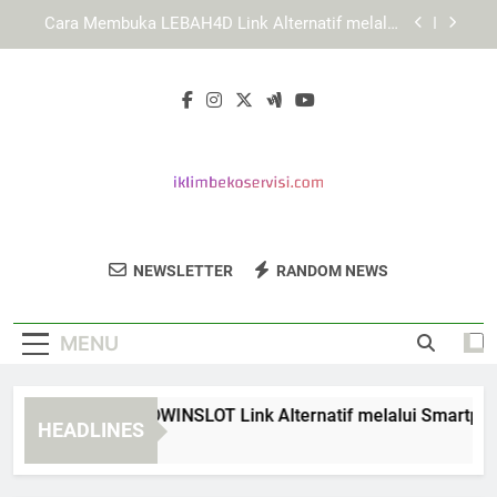
Skip
Cara Mengakses KAYA787 Alternatif melalui
to
Perangkat Android secara Aman dan Terarah
content
KAYA787 Login dengan Struktur Akses yang
Mudah Dipelajari
Cara Membuka EDWINSLOT Link Alternatif
melalui Smartphone secara Praktis dan Aman
Cara Membuka LEBAH4D Link Alternatif melalui
Smartphone secara Praktis dan Aman
Cara Mengakses KAYA787 Alternatif melalui
Perangkat Android secara Aman dan Terarah
Iklim Beko
Percayakan Perbaikan Peralatan Rumah
KAYA787 Login dengan Struktur Akses yang
NEWSLETTER
RANDOM NEWS
Servisi
Mudah Dipelajari
Anda Pada Iklim Beko Servisi.
MENU
ra Membuka EDWINSLOT Link Alternatif melalui Smartphone 
HEADLINES
Weeks Ago