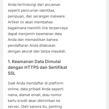
Anda terlindungi dari ancaman
seperti pencurian identitas,
penipuan, dan serangan malware.
Artikel ini akan membahas
bagaimana memilih link terpercaya
dapat menjamin keamanan data
Anda dan memastikan bahwa
pendaftaran Anda dilakukan
dengan akurat dan tanpa masalah.
1.
Keamanan Data Dimulai
dengan HTTPS dan Sertifikat
SSL
Saat Anda mendaftar di platform
online, data pribadi Anda seperti
nama, alamat email, atau nomor
kartu kredit akan dikirimkan ke
server. Oleh karena itu, penting