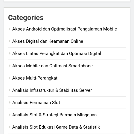
Categories
Akses Android dan Optimalisasi Pengalaman Mobile
Akses Digital dan Keamanan Online
Akses Lintas Perangkat dan Optimasi Digital
Akses Mobile dan Optimasi Smartphone
Akses Multi-Perangkat
Analisis Infrastruktur & Stabilitas Server
Analisis Permainan Slot
Analisis Slot & Strategi Bermain Mingguan
Analisis Slot Edukasi Game Data & Statistik