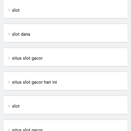
slot
slot dana
situs slot gacor
situs slot gacor hari ini
slot
situs slot gacor