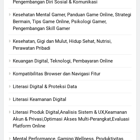
Pengembangan Diri Sosial & Komunikasi
Kesehatan Mental Gamer, Panduan Game Online, Strategi
Bermain, Tips Game Online, Psikologi Gamer,
Pengembangan Skill Gamer
Kesehatan, Gigi dan Mulut, Hidup Sehat, Nutrisi,
Perawatan Pribadi
Keuangan Digital, Teknologi, Pembayaran Online
Kompatibilitas Browser dan Navigasi Fitur
Literasi Digital & Proteksi Data
Literasi Keamanan Digital
Literasi Produk Digital,Analisis Sistem & UX,Keamanan
Akun & Privasi,Optimasi Akses Multi-Perangkat,Evaluasi
Platform Online
Mental Performance, Gaming Wellness, Produktivitas