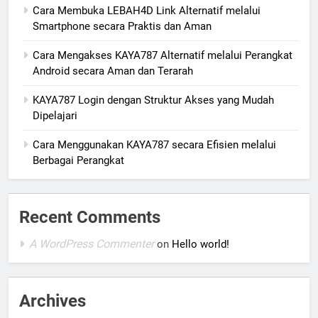
Cara Membuka LEBAH4D Link Alternatif melalui
Smartphone secara Praktis dan Aman
Cara Mengakses KAYA787 Alternatif melalui Perangkat
Android secara Aman dan Terarah
KAYA787 Login dengan Struktur Akses yang Mudah
Dipelajari
Cara Menggunakan KAYA787 secara Efisien melalui
Berbagai Perangkat
Recent Comments
A WordPress Commenter
on
Hello world!
Archives