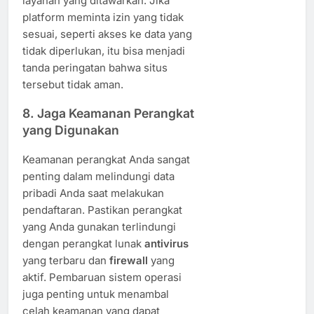
layanan yang ditawarkan. Jika
platform meminta izin yang tidak
sesuai, seperti akses ke data yang
tidak diperlukan, itu bisa menjadi
tanda peringatan bahwa situs
tersebut tidak aman.
8.
Jaga Keamanan Perangkat
yang Digunakan
Keamanan perangkat Anda sangat
penting dalam melindungi data
pribadi Anda saat melakukan
pendaftaran. Pastikan perangkat
yang Anda gunakan terlindungi
dengan perangkat lunak
antivirus
yang terbaru dan
firewall
yang
aktif. Pembaruan sistem operasi
juga penting untuk menambal
celah keamanan yang dapat