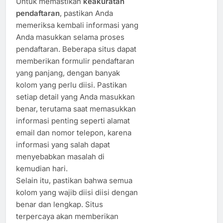
Untuk memastikan
keakuratan
pendaftaran
, pastikan Anda
memeriksa kembali informasi yang
Anda masukkan selama proses
pendaftaran. Beberapa situs dapat
memberikan formulir pendaftaran
yang panjang, dengan banyak
kolom yang perlu diisi. Pastikan
setiap detail yang Anda masukkan
benar, terutama saat memasukkan
informasi penting seperti alamat
email dan nomor telepon, karena
informasi yang salah dapat
menyebabkan masalah di
kemudian hari.
Selain itu, pastikan bahwa semua
kolom yang wajib diisi diisi dengan
benar dan lengkap. Situs
terpercaya akan memberikan