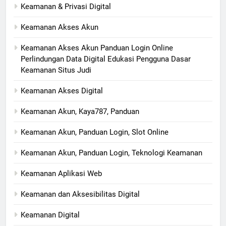
Keamanan & Privasi Digital
Keamanan Akses Akun
Keamanan Akses Akun Panduan Login Online
Perlindungan Data Digital Edukasi Pengguna Dasar
Keamanan Situs Judi
Keamanan Akses Digital
Keamanan Akun, Kaya787, Panduan
Keamanan Akun, Panduan Login, Slot Online
Keamanan Akun, Panduan Login, Teknologi Keamanan
Keamanan Aplikasi Web
Keamanan dan Aksesibilitas Digital
Keamanan Digital