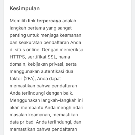
Kesimpulan
Memilih
link terpercaya
adalah
langkah pertama yang sangat
penting untuk menjaga keamanan
dan keakuratan pendaftaran Anda
di situs online. Dengan memeriksa
HTTPS, sertifikat SSL, nama
domain, kebijakan privasi, serta
menggunakan autentikasi dua
faktor (2FA), Anda dapat
memastikan bahwa pendaftaran
Anda terlindungi dengan baik.
Menggunakan langkah-langkah ini
akan membantu Anda menghindari
masalah keamanan, memastikan
data pribadi Anda terlindungi, dan
memastikan bahwa pendaftaran