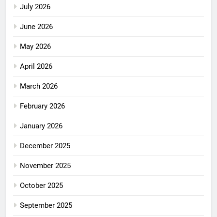
July 2026
June 2026
May 2026
April 2026
March 2026
February 2026
January 2026
December 2025
November 2025
October 2025
September 2025