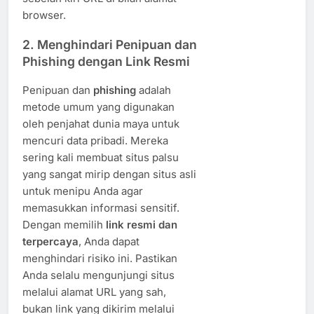
browser.
2.
Menghindari Penipuan dan
Phishing dengan Link Resmi
Penipuan dan
phishing
adalah
metode umum yang digunakan
oleh penjahat dunia maya untuk
mencuri data pribadi. Mereka
sering kali membuat situs palsu
yang sangat mirip dengan situs asli
untuk menipu Anda agar
memasukkan informasi sensitif.
Dengan memilih
link resmi dan
terpercaya
, Anda dapat
menghindari risiko ini. Pastikan
Anda selalu mengunjungi situs
melalui alamat URL yang sah,
bukan link yang dikirim melalui