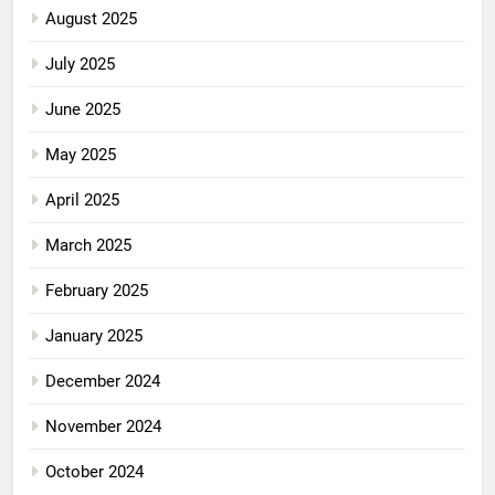
August 2025
July 2025
June 2025
May 2025
April 2025
March 2025
February 2025
January 2025
December 2024
November 2024
October 2024