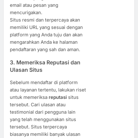
email atau pesan yang
mencurigakan.
Situs resmi dan terpercaya akan
memiliki URL yang sesuai dengan
platform yang Anda tuju dan akan
mengarahkan Anda ke halaman
pendaftaran yang sah dan aman.
3.
Memeriksa Reputasi dan
Ulasan Situs
Sebelum mendaftar di platform
atau layanan tertentu, lakukan riset
untuk memeriksa
reputasi
situs
tersebut. Cari ulasan atau
testimonial dari pengguna lain
yang telah menggunakan situs
tersebut. Situs terpercaya
biasanya memiliki banyak ulasan