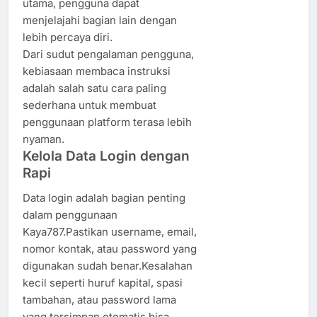
utama, pengguna dapat
menjelajahi bagian lain dengan
lebih percaya diri.
Dari sudut pengalaman pengguna,
kebiasaan membaca instruksi
adalah salah satu cara paling
sederhana untuk membuat
penggunaan platform terasa lebih
nyaman.
Kelola Data Login dengan
Rapi
Data login adalah bagian penting
dalam penggunaan
Kaya787.Pastikan username, email,
nomor kontak, atau password yang
digunakan sudah benar.Kesalahan
kecil seperti huruf kapital, spasi
tambahan, atau password lama
yang tersimpan otomatis bisa