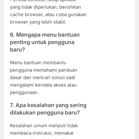
yang tidak diperlukan, bersihkan
cache browser, atau coba gunakan
browser yang lebih stabil.
6. Mengapa menu bantuan
penting untuk pengguna
baru?
Menu bantuan membantu
pengguna memahami panduan
dasar dan mencari solusi saat
mengalami kendala akses atau
penggunaan.
7. Apa kesalahan yang sering
dilakukan pengguna baru?
Kesalahan umum meliputi tidak
membaca instruksi, memakai