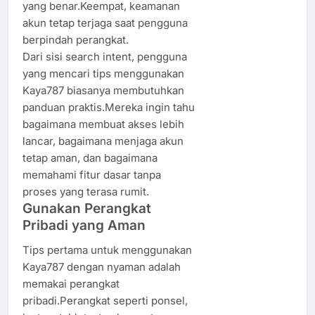
yang benar.Keempat, keamanan
akun tetap terjaga saat pengguna
berpindah perangkat.
Dari sisi search intent, pengguna
yang mencari tips menggunakan
Kaya787 biasanya membutuhkan
panduan praktis.Mereka ingin tahu
bagaimana membuat akses lebih
lancar, bagaimana menjaga akun
tetap aman, dan bagaimana
memahami fitur dasar tanpa
proses yang terasa rumit.
Gunakan Perangkat
Pribadi yang Aman
Tips pertama untuk menggunakan
Kaya787 dengan nyaman adalah
memakai perangkat
pribadi.Perangkat seperti ponsel,