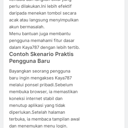
perlu dilakukan.Ini lebih efektif
daripada menekan tombol secara
acak atau langsung menyimpulkan
akun bermasalah.
Menu bantuan juga membantu
pengguna memahami fitur dasar
dalam Kaya787 dengan lebih tertib.
Contoh Skenario Praktis
Pengguna Baru
Bayangkan seorang pengguna
baru ingin mengakses Kaya787
melalui ponsel pribadi.Sebelum
membuka browser, ia memastikan
koneksi internet stabil dan
menutup aplikasi yang tidak
diperlukan.Setelah halaman
terbuka, ia membaca tampilan awal
dan menemukan menu login.