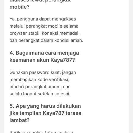
mobile?
Ya, pengguna dapat mengakses
melalui perangkat mobile selama
browser stabil, koneksi memadai,
dan perangkat dalam kondisi aman.
4. Bagaimana cara menjaga
keamanan akun Kaya787?
Gunakan password kuat, jangan
membagikan kode verifikasi,
hindari perangkat umum, dan
selalu logout setelah selesai.
5. Apa yang harus dilakukan
jika tampilan Kaya787 terasa
lambat?
Periksa koneksi, tutup aplikasi