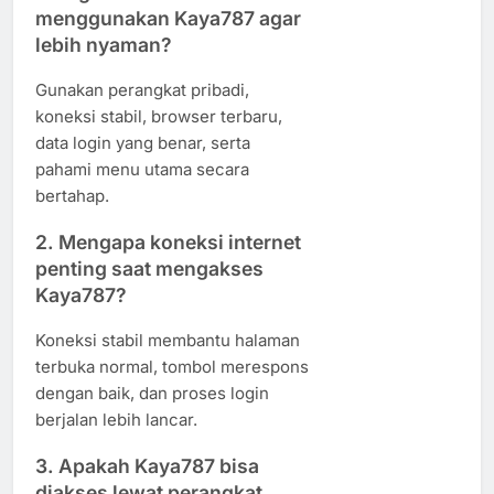
menggunakan Kaya787 agar
lebih nyaman?
Gunakan perangkat pribadi,
koneksi stabil, browser terbaru,
data login yang benar, serta
pahami menu utama secara
bertahap.
2. Mengapa koneksi internet
penting saat mengakses
Kaya787?
Koneksi stabil membantu halaman
terbuka normal, tombol merespons
dengan baik, dan proses login
berjalan lebih lancar.
3. Apakah Kaya787 bisa
diakses lewat perangkat