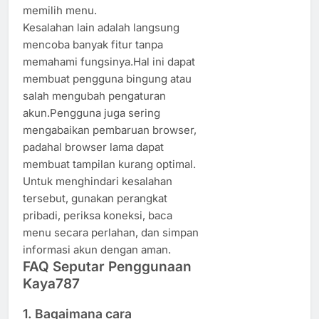
memilih menu.
Kesalahan lain adalah langsung
mencoba banyak fitur tanpa
memahami fungsinya.Hal ini dapat
membuat pengguna bingung atau
salah mengubah pengaturan
akun.Pengguna juga sering
mengabaikan pembaruan browser,
padahal browser lama dapat
membuat tampilan kurang optimal.
Untuk menghindari kesalahan
tersebut, gunakan perangkat
pribadi, periksa koneksi, baca
menu secara perlahan, dan simpan
informasi akun dengan aman.
FAQ Seputar Penggunaan
Kaya787
1. Bagaimana cara