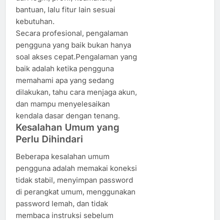
bantuan, lalu fitur lain sesuai
kebutuhan.
Secara profesional, pengalaman
pengguna yang baik bukan hanya
soal akses cepat.Pengalaman yang
baik adalah ketika pengguna
memahami apa yang sedang
dilakukan, tahu cara menjaga akun,
dan mampu menyelesaikan
kendala dasar dengan tenang.
Kesalahan Umum yang
Perlu Dihindari
Beberapa kesalahan umum
pengguna adalah memakai koneksi
tidak stabil, menyimpan password
di perangkat umum, menggunakan
password lemah, dan tidak
membaca instruksi sebelum