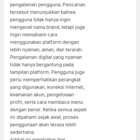
pengalaman pengguna. Pencarian
tersebut menunjukkan bahwa
pengguna tidak hanya ingin
mengenal nama brand, tetapi juga
ingin memahami cara
menggunakan platform dengan
lebih nyaman, aman, dan terarah.
Pengalaman digital yang nyaman
tidak hanya bergantung pada
tampilan platform. Pengguna juga
perlu memperhatikan perangkat
yang digunakan, koneksi internet,
keamanan akun, pengelolaan
profil, serta cara membaca menu
dengan benar. Ketika semua aspek
ini dipahami sejak awal, proses
penggunaan akan terasa lebih
sederhana.
Artikel ini membahas tips