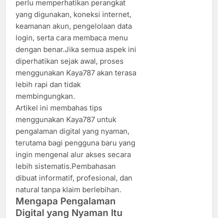
perlu memperhatikan perangkat
yang digunakan, koneksi internet,
keamanan akun, pengelolaan data
login, serta cara membaca menu
dengan benar.Jika semua aspek ini
diperhatikan sejak awal, proses
menggunakan Kaya787 akan terasa
lebih rapi dan tidak
membingungkan.
Artikel ini membahas tips
menggunakan Kaya787 untuk
pengalaman digital yang nyaman,
terutama bagi pengguna baru yang
ingin mengenal alur akses secara
lebih sistematis.Pembahasan
dibuat informatif, profesional, dan
natural tanpa klaim berlebihan.
Mengapa Pengalaman
Digital yang Nyaman Itu