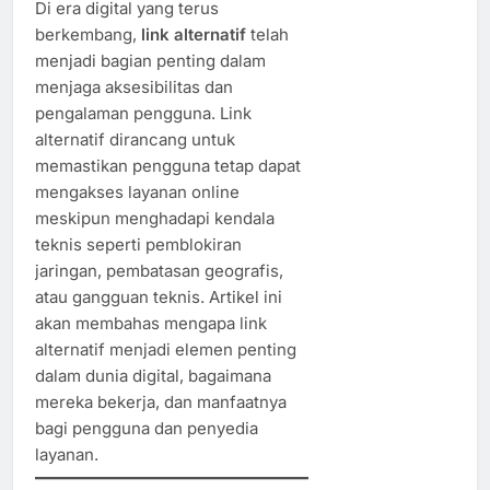
Di era digital yang terus
berkembang,
link alternatif
telah
menjadi bagian penting dalam
menjaga aksesibilitas dan
pengalaman pengguna. Link
alternatif dirancang untuk
memastikan pengguna tetap dapat
mengakses layanan online
meskipun menghadapi kendala
teknis seperti pemblokiran
jaringan, pembatasan geografis,
atau gangguan teknis. Artikel ini
akan membahas mengapa link
alternatif menjadi elemen penting
dalam dunia digital, bagaimana
mereka bekerja, dan manfaatnya
bagi pengguna dan penyedia
layanan.