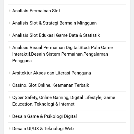
Analisis Permainan Slot
Analisis Slot & Strategi Bermain Mingguan
Analisis Slot Edukasi Game Data & Statistik
Analisis Visual Permainan Digital,Studi Pola Game
Interaktif,Desain Sistem Permainan,Pengalaman
Pengguna
Arsitektur Akses dan Literasi Pengguna
Casino, Slot Online, Keamanan Terbaik
Cyber Safety, Online Gaming, Digital Lifestyle, Game
Education, Teknologi & Internet
Desain Game & Psikologi Digital
Desain UI/UX & Teknologi Web