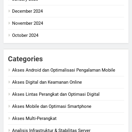
December 2024
November 2024
October 2024
Categories
Akses Android dan Optimalisasi Pengalaman Mobile
Akses Digital dan Keamanan Online
Akses Lintas Perangkat dan Optimasi Digital
Akses Mobile dan Optimasi Smartphone
Akses Multi-Perangkat
Analisis Infrastruktur & Stabilitas Server