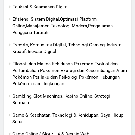
Edukasi & Keamanan Digital
Efisiensi Sistem Digital,Optimasi Platform
Online,Manajemen Teknologi Modern,Pengalaman
Pengguna Terarah
Esports, Komunitas Digital, Teknologi Gaming, Industri
Kreatif, Inovasi Digital
Filosofi dan Makna Kehidupan Pokémon Evolusi dan
Pertumbuhan Pokémon Ekologi dan Keseimbangan Alam
Pokémon Perilaku dan Psikologi Pokémon Hubungan
Pokémon dan Lingkungan
Gambling, Slot Machines, Kasino Online, Strategi
Bermain
Game & Kesehatan, Teknologi & Kehidupan, Gaya Hidup
Sehat
Game Online / Slot / UX & Desain Web