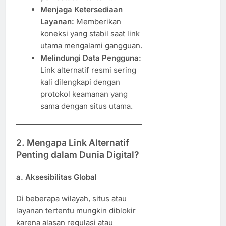
Menjaga Ketersediaan
Layanan:
Memberikan
koneksi yang stabil saat link
utama mengalami gangguan.
Melindungi Data Pengguna:
Link alternatif resmi sering
kali dilengkapi dengan
protokol keamanan yang
sama dengan situs utama.
2. Mengapa Link Alternatif
Penting dalam Dunia Digital?
a. Aksesibilitas Global
Di beberapa wilayah, situs atau
layanan tertentu mungkin diblokir
karena alasan regulasi atau