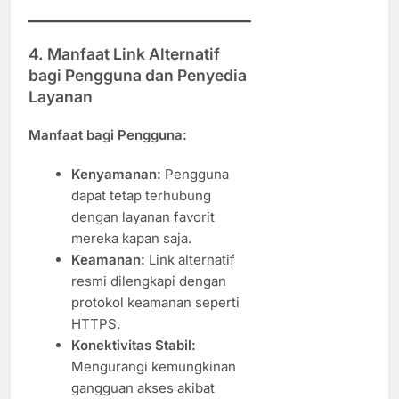
4. Manfaat Link Alternatif
bagi Pengguna dan Penyedia
Layanan
Manfaat bagi Pengguna:
Kenyamanan:
Pengguna
dapat tetap terhubung
dengan layanan favorit
mereka kapan saja.
Keamanan:
Link alternatif
resmi dilengkapi dengan
protokol keamanan seperti
HTTPS.
Konektivitas Stabil:
Mengurangi kemungkinan
gangguan akses akibat