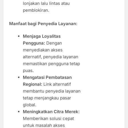
lonjakan lalu lintas atau
pemblokiran.
Manfaat bagi Penyedia Layanan:
Menjaga Loyalitas
Pengguna:
Dengan
menyediakan akses
alternatif, penyedia layanan
memastikan pengguna tetap
puas.
Mengatasi Pembatasan
Regional:
Link alternatif
membantu penyedia layanan
tetap menjangkau pasar
global.
Meningkatkan Citra Merek:
Memberikan solusi cepat
untuk masalah akses