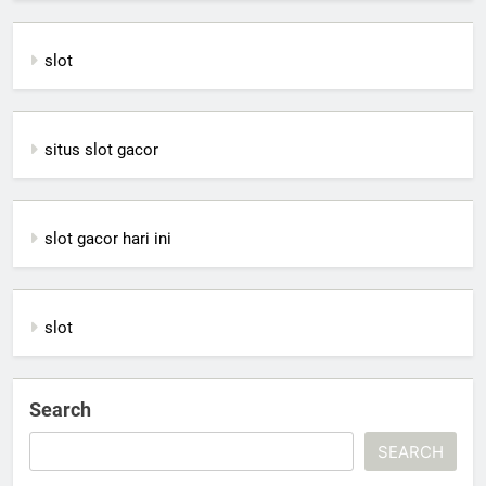
slot
situs slot gacor
slot gacor hari ini
slot
Search
SEARCH