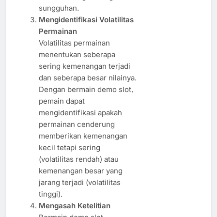
sungguhan.
Mengidentifikasi Volatilitas
Permainan
Volatilitas permainan
menentukan seberapa
sering kemenangan terjadi
dan seberapa besar nilainya.
Dengan bermain demo slot,
pemain dapat
mengidentifikasi apakah
permainan cenderung
memberikan kemenangan
kecil tetapi sering
(volatilitas rendah) atau
kemenangan besar yang
jarang terjadi (volatilitas
tinggi).
Mengasah Ketelitian