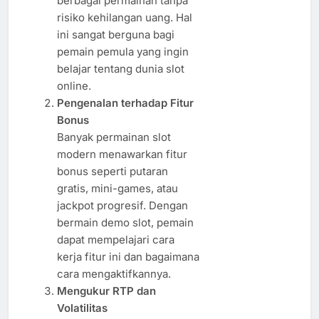
berbagai permainan tanpa
risiko kehilangan uang. Hal
ini sangat berguna bagi
pemain pemula yang ingin
belajar tentang dunia slot
online.
Pengenalan terhadap Fitur
Bonus
Banyak permainan slot
modern menawarkan fitur
bonus seperti putaran
gratis, mini-games, atau
jackpot progresif. Dengan
bermain demo slot, pemain
dapat mempelajari cara
kerja fitur ini dan bagaimana
cara mengaktifkannya.
Mengukur RTP dan
Volatilitas