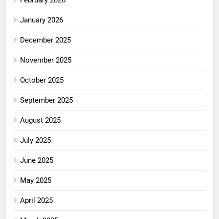
January 2026
December 2025
November 2025
October 2025
September 2025
August 2025
July 2025
June 2025
May 2025
April 2025