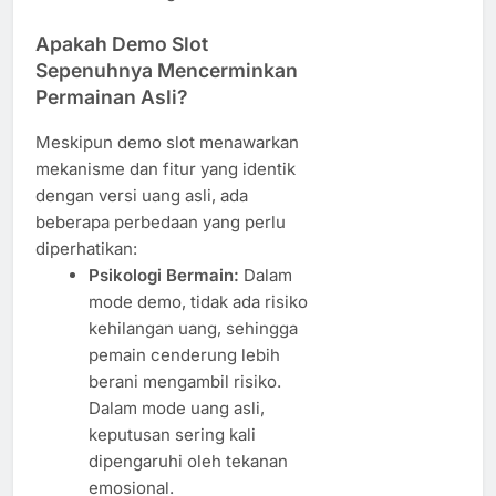
Apakah Demo Slot
Sepenuhnya Mencerminkan
Permainan Asli?
Meskipun demo slot menawarkan
mekanisme dan fitur yang identik
dengan versi uang asli, ada
beberapa perbedaan yang perlu
diperhatikan:
Psikologi Bermain:
Dalam
mode demo, tidak ada risiko
kehilangan uang, sehingga
pemain cenderung lebih
berani mengambil risiko.
Dalam mode uang asli,
keputusan sering kali
dipengaruhi oleh tekanan
emosional.