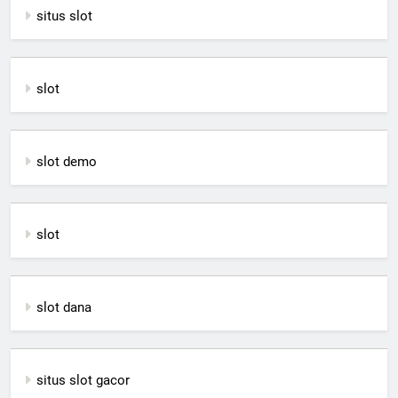
situs slot
slot
slot demo
slot
slot dana
situs slot gacor