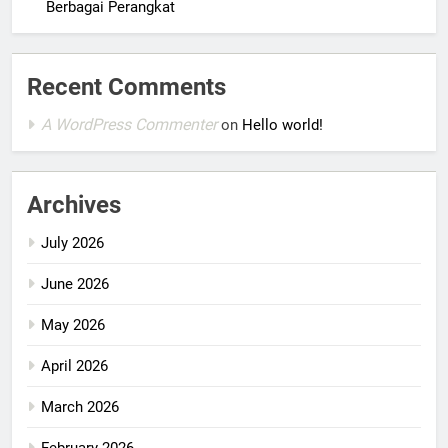
Berbagai Perangkat
Recent Comments
A WordPress Commenter
on
Hello world!
Archives
July 2026
June 2026
May 2026
April 2026
March 2026
February 2026