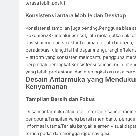
terasa lebih positif.
Konsistensi antara Mobile dan Desktop
Konsistensi tampilan juga penting.Pengguna bisa 
Pokemon787 melalui ponsel, lalu melanjutkan akses
posisi menu dan struktur halaman terlalu berbeda,
beradaptasi ulang.Hal ini dapat mengurangi efisiens
Platform yang konsisten membantu pengguna mera
berpindah perangkat.Konsistensi semacam ini men
yang lebih profesional dan meningkatkan rasa perc
Desain Antarmuka yang Menduku
Kenyamanan
Tampilan Bersih dan Fokus
Desain antarmuka atau user interface sangat me
pengguna.Tampilan yang bersih membantu penggu
informasi utama.Terlalu banyak elemen visual dap
terasa padat dan mengganggu navigasi.