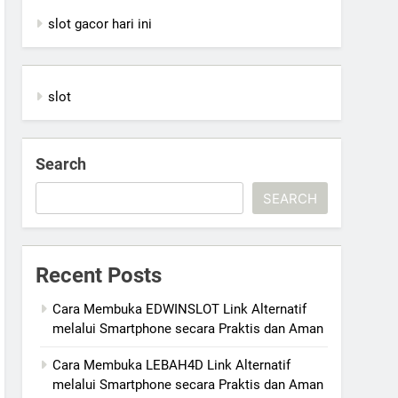
slot gacor hari ini
slot
Search
SEARCH
Recent Posts
Cara Membuka EDWINSLOT Link Alternatif
melalui Smartphone secara Praktis dan Aman
Cara Membuka LEBAH4D Link Alternatif
melalui Smartphone secara Praktis dan Aman