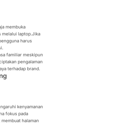
saja membuka
 melalui laptop.Jika
 pengguna harus
i.
sa familiar meskipun
ciptakan pengalaman
aya terhadap brand.
ng
mengaruhi kenyamanan
na fokus pada
at membuat halaman