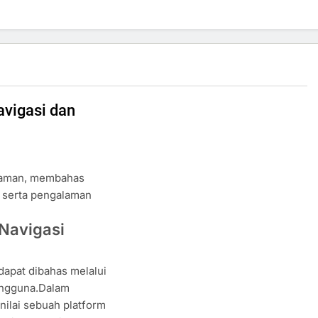
vigasi dan
nyaman, membahas
, serta pengalaman
Navigasi
dapat dibahas melalui
engguna.Dalam
nilai sebuah platform