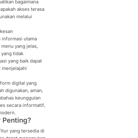
hatikan bagaimana
apakah akses terasa
gunakan melalui
 kesan
 informasi utama
menu yang jelas,
 yang tidak
si yang baik dapat
 menjelajahi
form digital yang
ah digunakan, aman,
embahas keunggulan
s secara informatif,
modern.
 Penting?
tur yang tersedia di