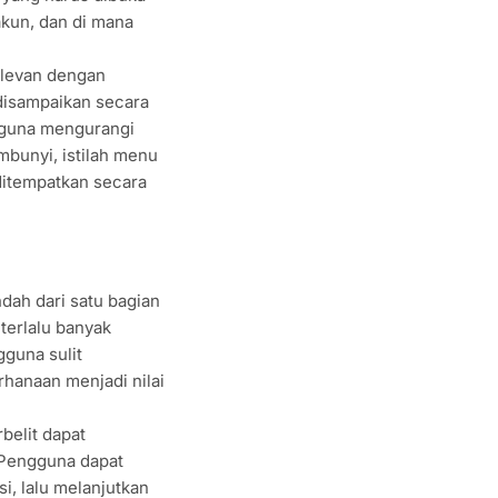
kun, dan di mana
elevan dengan
disampaikan secara
guna mengurangi
mbunyi, istilah menu
ditempatkan secara
dah dari satu bagian
 terlalu banyak
guna sulit
hanaan menjadi nilai
belit dapat
.Pengguna dapat
, lalu melanjutkan