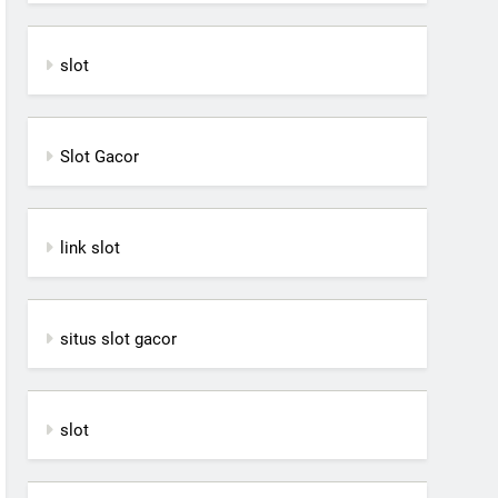
slot
Slot Gacor
link slot
situs slot gacor
slot