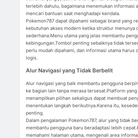
terlebih dahulu, bagaimana menemukan informasi a
mencari bantuan saat menghadapi kendala.
Pokemon787 dapat dipahami sebagai brand yang r
kebutuhan akses modern ketika struktur menunya 
sederhana.Menu utama yang jelas membantu peng
kebingungan.Tombol penting sebaiknya tidak terse
perlu mudah dipahami, dan informasi utama harus 
logis.
Alur Navigasi yang Tidak Berbelit
Alur navigasi yang baik membantu pengguna berpin
ke bagian lain tanpa merasa tersesat.Platform yang
menampilkan pilihan sekaligus dapat membuat peng
menentukan langkah berikutnya.Karena itu, keseder
penting.
Dalam pengalaman Pokemon787, alur yang tidak ber
membantu pengguna baru beradaptasi lebih cepat
memahami halaman utama, mengenali area informasi