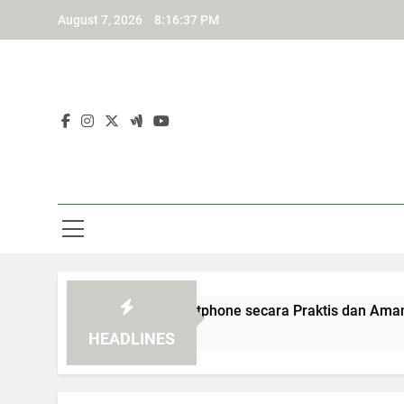
Skip
August 7, 2026
8:16:38 PM
to
content
Ikl
Percayaka
tif melalui Smartphone secara Praktis dan Aman
Cara
2 Wee
HEADLINES