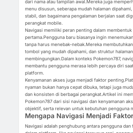
dari nama atau tampilan awal.Mereka juga memper
menu disusun, seberapa mudah halaman dipahami, 
stabil, dan bagaimana pengalaman berjalan saat di
perangkat mobile.
Navigasi memiliki peran penting dalam membentuk
pertama.Pengguna baru biasanya ingin menemukan
tanpa harus menebak-nebak.Mereka membutuhkan 
tombol yang mudah dipahami, dan struktur halaman
membingungkan.Dalam konteks Pokemon787, naviga
membantu pengguna merasa lebih percaya diri saat
platform.
Kenyamanan akses juga menjadi faktor penting.Plat
nyaman bukan hanya cepat dibuka, tetapi juga mud
dan konsisten di berbagai perangkat.Artikel ini m
Pokemon787 dari sisi navigasi dan kenyamanan akse
objektif, serta relevan untuk kebutuhan pengguna 
Mengapa Navigasi Menjadi Faktor
Navigasi adalah penghubung antara pengguna dan fi