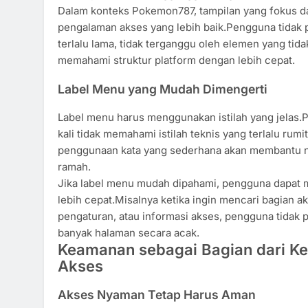
Dalam konteks Pokemon787, tampilan yang fokus 
pengalaman akses yang lebih baik.Pengguna tidak
terlalu lama, tidak terganggu oleh elemen yang tida
memahami struktur platform dengan lebih cepat.
Label Menu yang Mudah Dimengerti
Label menu harus menggunakan istilah yang jelas.
kali tidak memahami istilah teknis yang terlalu rumit
penggunaan kata yang sederhana akan membantu na
ramah.
Jika label menu mudah dipahami, pengguna dapat
lebih cepat.Misalnya ketika ingin mencari bagian a
pengaturan, atau informasi akses, pengguna tidak
banyak halaman secara acak.
Keamanan sebagai Bagian dari 
Akses
Akses Nyaman Tetap Harus Aman