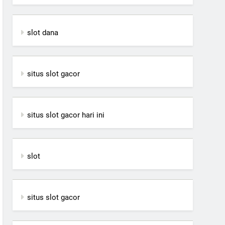
slot dana
situs slot gacor
situs slot gacor hari ini
slot
situs slot gacor