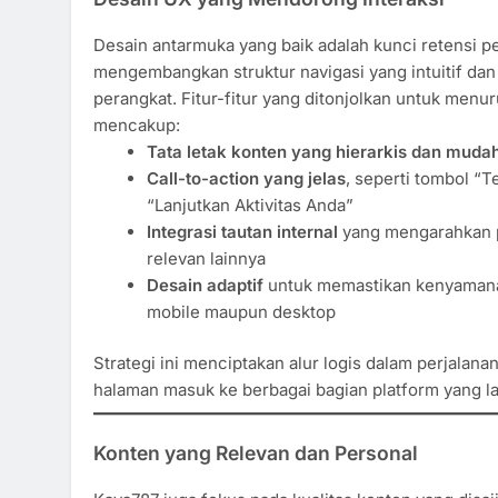
Desain antarmuka yang baik adalah kunci retensi 
mengembangkan struktur navigasi yang intuitif dan
perangkat. Fitur-fitur yang ditonjolkan untuk menu
mencakup:
Tata letak konten yang hierarkis dan mudah
Call-to-action yang jelas
, seperti tombol “Te
“Lanjutkan Aktivitas Anda”
Integrasi tautan internal
yang mengarahkan 
relevan lainnya
Desain adaptif
untuk memastikan kenyamanan
mobile maupun desktop
Strategi ini menciptakan alur logis dalam perjalana
halaman masuk ke berbagai bagian platform yang la
Konten yang Relevan dan Personal