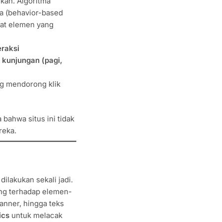
ikan. Algoritma
a (behavior-based
at elemen yang
eraksi
 kunjungan (pagi,
g mendorong klik
ahwa situs ini tidak
reka.
ilakukan sekali jadi.
ng terhadap elemen-
anner, hingga teks
ics
untuk melacak