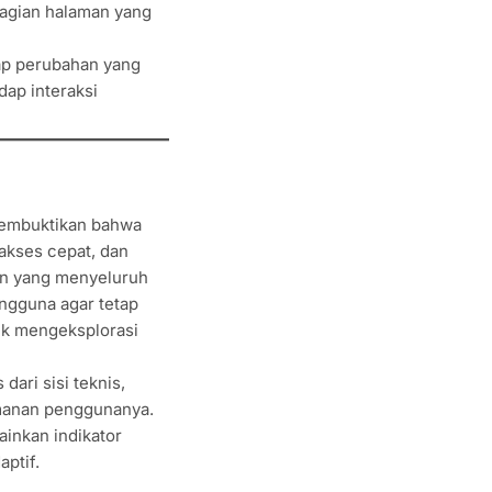
 bagian halaman yang
ap perubahan yang
dap interaksi
membuktikan bahwa
akses cepat, dan
an yang menyeluruh
gguna agar tetap
uk mengeksplorasi
ari sisi teknis,
manan penggunanya.
ainkan indikator
aptif.