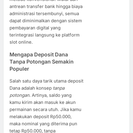
antrean transfer bank hingga biaya
administrasi tersembunyi, semua
dapat diminimalkan dengan sistem
pembayaran digital yang
terintegrasi langsung ke platform
slot online.
Mengapa Deposit Dana
Tanpa Potongan Semakin
Populer
Salah satu daya tarik utama deposit
Dana adalah konsep
tanpa
potongan
. Artinya, saldo yang
kamu kirim akan masuk ke akun
permainan secara utuh. Jika kamu
melakukan deposit Rp50.000,
maka nominal yang diterima pun
tetap Rp50.000, tanpa