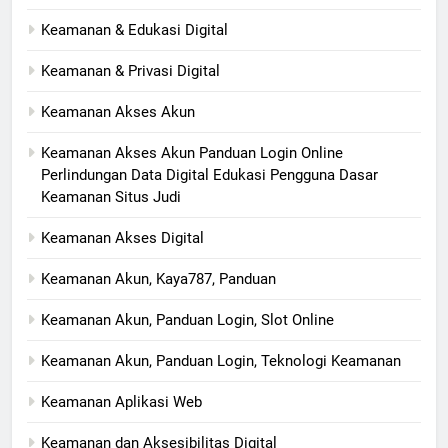
Keamanan & Edukasi Digital
Keamanan & Privasi Digital
Keamanan Akses Akun
Keamanan Akses Akun Panduan Login Online
Perlindungan Data Digital Edukasi Pengguna Dasar
Keamanan Situs Judi
Keamanan Akses Digital
Keamanan Akun, Kaya787, Panduan
Keamanan Akun, Panduan Login, Slot Online
Keamanan Akun, Panduan Login, Teknologi Keamanan
Keamanan Aplikasi Web
Keamanan dan Aksesibilitas Digital