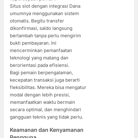
Situs slot dengan integrasi Dana
umumnya menggunakan sistem
otomatis. Begitu transfer
dikonfirmasi, saldo langsung
bertambah tanpa perlu mengirim
bukti pembayaran. Ini
mencerminkan pemanfaatan
teknologi yang matang dan
berorientasi pada efisiensi.
Bagi pemain berpengalaman,
kecepatan transaksi juga berarti
fleksibilitas. Mereka bisa mengatur
modal dengan lebih presisi,
memanfaatkan waktu bermain
secara optimal, dan menghindari
gangguan teknis yang tidak perlu.
Keamanan dan Kenyamanan
Pengguna