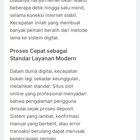
biasanya hanya memerlukan waktu
beberapa detik hingga satu menit,
selama koneksi internet stabil.
Kecepatan inilah yang membuat
banyak pemain beralih dari metode
lama ke sistem digital.
Proses Cepat sebagai
Standar Layanan Modern
Dalam dunia digital, kecepatan
bukan lagi sekadar keunggulan,
melainkan standar. Situs slot
online yang profesional menyadari
bahwa pengalaman pengguna
dimulai sejak proses deposit.
Sistem yang lambat, konfirmasi
manual yang berbelit, atau error
transaksi berulang dapat merusak
kepercayaan pemain.