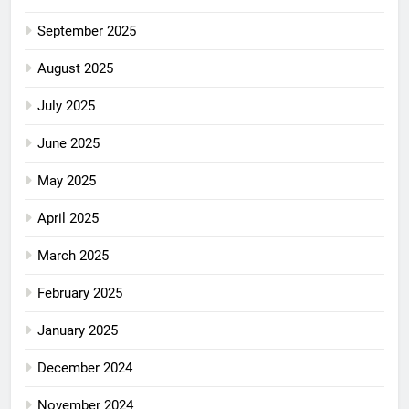
September 2025
August 2025
July 2025
June 2025
May 2025
April 2025
March 2025
February 2025
January 2025
December 2024
November 2024