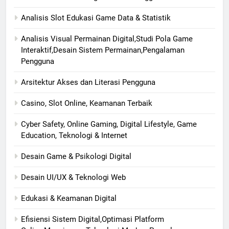
Analisis Slot Edukasi Game Data & Statistik
Analisis Visual Permainan Digital,Studi Pola Game
Interaktif,Desain Sistem Permainan,Pengalaman
Pengguna
Arsitektur Akses dan Literasi Pengguna
Casino, Slot Online, Keamanan Terbaik
Cyber Safety, Online Gaming, Digital Lifestyle, Game
Education, Teknologi & Internet
Desain Game & Psikologi Digital
Desain UI/UX & Teknologi Web
Edukasi & Keamanan Digital
Efisiensi Sistem Digital,Optimasi Platform