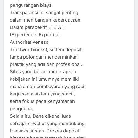
pengurangan biaya.
Transparansi ini sangat penting
dalam membangun kepercayaan.
Dalam perspektif E-E-A-T
(Experience, Expertise,
Authoritativeness,
Trustworthiness), sistem deposit
tanpa potongan mencerminkan
praktik yang adil dan profesional.
Situs yang berani menerapkan
kebijakan ini umumnya memiliki
manajemen pembayaran yang rapi,
kerja sama sistem yang stabil,
serta fokus pada kenyamanan
pengguna.
Selain itu, Dana dikenal luas
sebagai e-wallet yang mendukung
transaksi instan. Proses deposit