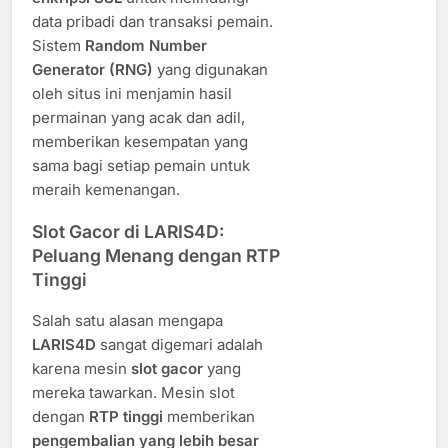
data pribadi dan transaksi pemain.
Sistem
Random Number
Generator (RNG)
yang digunakan
oleh situs ini menjamin hasil
permainan yang acak dan adil,
memberikan kesempatan yang
sama bagi setiap pemain untuk
meraih kemenangan.
Slot Gacor di LARIS4D:
Peluang Menang dengan RTP
Tinggi
Salah satu alasan mengapa
LARIS4D
sangat digemari adalah
karena mesin
slot gacor
yang
mereka tawarkan. Mesin slot
dengan
RTP tinggi
memberikan
pengembalian yang lebih besar