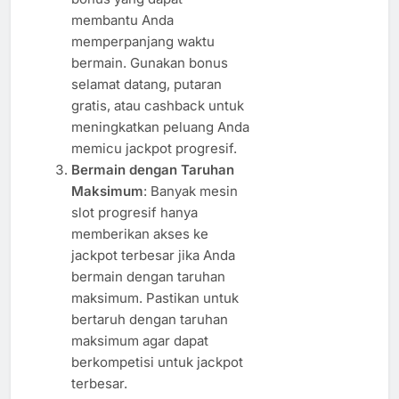
membantu Anda
memperpanjang waktu
bermain. Gunakan bonus
selamat datang, putaran
gratis, atau cashback untuk
meningkatkan peluang Anda
memicu jackpot progresif.
Bermain dengan Taruhan
Maksimum
: Banyak mesin
slot progresif hanya
memberikan akses ke
jackpot terbesar jika Anda
bermain dengan taruhan
maksimum. Pastikan untuk
bertaruh dengan taruhan
maksimum agar dapat
berkompetisi untuk jackpot
terbesar.