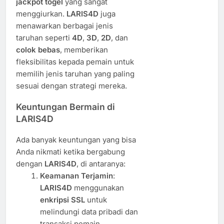
jackpot togel
yang sangat
menggiurkan.
LARIS4D
juga
menawarkan berbagai jenis
taruhan seperti
4D
,
3D
,
2D
, dan
colok bebas
, memberikan
fleksibilitas kepada pemain untuk
memilih jenis taruhan yang paling
sesuai dengan strategi mereka.
Keuntungan Bermain di
LARIS4D
Ada banyak keuntungan yang bisa
Anda nikmati ketika bergabung
dengan
LARIS4D
, di antaranya:
Keamanan Terjamin
:
LARIS4D
menggunakan
enkripsi SSL
untuk
melindungi data pribadi dan
transaksi pemain,