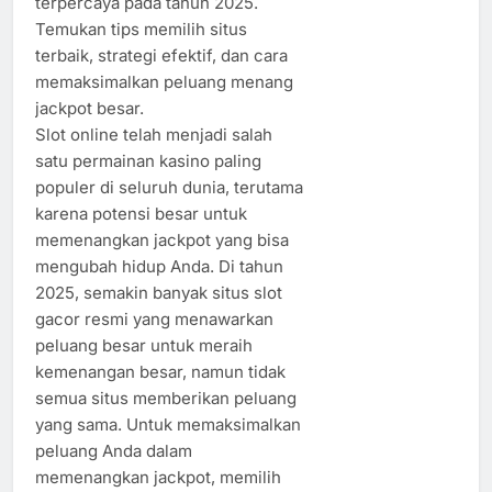
terpercaya pada tahun 2025.
Temukan tips memilih situs
terbaik, strategi efektif, dan cara
memaksimalkan peluang menang
jackpot besar.
Slot online telah menjadi salah
satu permainan kasino paling
populer di seluruh dunia, terutama
karena potensi besar untuk
memenangkan jackpot yang bisa
mengubah hidup Anda. Di tahun
2025, semakin banyak situs slot
gacor resmi yang menawarkan
peluang besar untuk meraih
kemenangan besar, namun tidak
semua situs memberikan peluang
yang sama. Untuk memaksimalkan
peluang Anda dalam
memenangkan jackpot, memilih