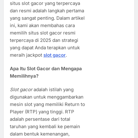
situs slot gacor yang terpercaya
dan resmi adalah langkah pertama
yang sangat penting. Dalam artikel
ini, kami akan membahas cara
memilih situs slot gacor resmi
terpercaya di 2025 dan strategi
yang dapat Anda terapkan untuk
meraih jackpot
slot gacor
.
Apa Itu Slot Gacor dan Mengapa
Memilihnya?
Slot gacor
adalah istilah yang
digunakan untuk menggambarkan
mesin slot yang memiliki Return to
Player (RTP) yang tinggi. RTP
adalah persentase dari total
taruhan yang kembali ke pemain
dalam bentuk kemenangan,