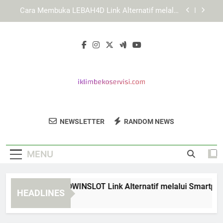
Skip
Cara Mengakses KAYA787 Alternatif melalui
to
Perangkat Android secara Aman dan Terarah
content
KAYA787 Login dengan Struktur Akses yang
Mudah Dipelajari
Cara Membuka EDWINSLOT Link Alternatif
melalui Smartphone secara Praktis dan Aman
Cara Membuka LEBAH4D Link Alternatif melalui
Smartphone secara Praktis dan Aman
Cara Mengakses KAYA787 Alternatif melalui
Perangkat Android secara Aman dan Terarah
Iklim Beko
Percayakan Perbaikan Peralatan Rumah
KAYA787 Login dengan Struktur Akses yang
NEWSLETTER
RANDOM NEWS
Servisi
Mudah Dipelajari
Anda Pada Iklim Beko Servisi.
MENU
ra Membuka EDWINSLOT Link Alternatif melalui Smartphone 
HEADLINES
Weeks Ago