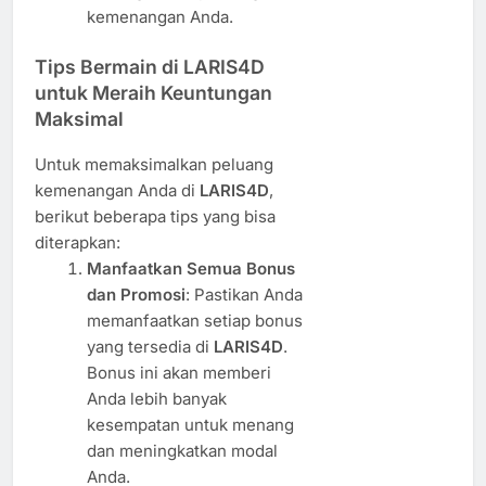
kemenangan Anda.
Tips Bermain di LARIS4D
untuk Meraih Keuntungan
Maksimal
Untuk memaksimalkan peluang
kemenangan Anda di
LARIS4D
,
berikut beberapa tips yang bisa
diterapkan:
Manfaatkan Semua Bonus
dan Promosi
: Pastikan Anda
memanfaatkan setiap bonus
yang tersedia di
LARIS4D
.
Bonus ini akan memberi
Anda lebih banyak
kesempatan untuk menang
dan meningkatkan modal
Anda.