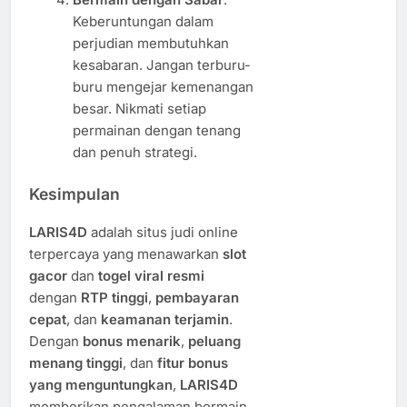
Keberuntungan dalam
perjudian membutuhkan
kesabaran. Jangan terburu-
buru mengejar kemenangan
besar. Nikmati setiap
permainan dengan tenang
dan penuh strategi.
Kesimpulan
LARIS4D
adalah situs judi online
terpercaya yang menawarkan
slot
gacor
dan
togel viral resmi
dengan
RTP tinggi
,
pembayaran
cepat
, dan
keamanan terjamin
.
Dengan
bonus menarik
,
peluang
menang tinggi
, dan
fitur bonus
yang menguntungkan
,
LARIS4D
memberikan pengalaman bermain