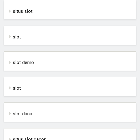
situs slot
slot
slot demo
slot
slot dana
situs slot gacor