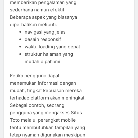
memberikan pengalaman yang
sederhana namun efektif.
Beberapa aspek yang biasanya
diperhatikan meliputi:
navigasi yang jelas
desain responsif
waktu loading yang cepat
struktur halaman yang
mudah dipahami
Ketika pengguna dapat
menemukan informasi dengan
mudah, tingkat kepuasan mereka
terhadap platform akan meningkat.
Sebagai contoh, seorang
pengguna yang mengakses Situs
Toto melalui perangkat mobile
tentu membutuhkan tampilan yang
tetap nyaman digunakan meskipun