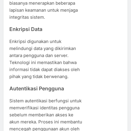
biasanya menerapkan beberapa
lapisan keamanan untuk menjaga
integritas sistem.
Enkripsi Data
Enkripsi digunakan untuk
melindungi data yang dikirimkan
antara pengguna dan server.
Teknologi ini memastikan bahwa
informasi tidak dapat diakses oleh
pihak yang tidak berwenang.
Autentikasi Pengguna
Sistem autentikasi berfungsi untuk
memverifikasi identitas pengguna
sebelum memberikan akses ke
akun mereka. Proses ini membantu
mencegah penggunaan akun oleh