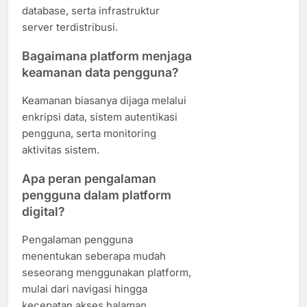
database, serta infrastruktur
server terdistribusi.
Bagaimana platform menjaga
keamanan data pengguna?
Keamanan biasanya dijaga melalui
enkripsi data, sistem autentikasi
pengguna, serta monitoring
aktivitas sistem.
Apa peran pengalaman
pengguna dalam platform
digital?
Pengalaman pengguna
menentukan seberapa mudah
seseorang menggunakan platform,
mulai dari navigasi hingga
kecepatan akses halaman.