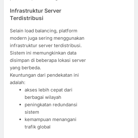
Infrastruktur Server
Terdistribusi
Selain load balancing, platform
modern juga sering menggunakan
infrastruktur server terdistribusi.
Sistem ini memungkinkan data
disimpan di beberapa lokasi server
yang berbeda.
Keuntungan dari pendekatan ini
adalah:
akses lebih cepat dari
berbagai wilayah
peningkatan redundansi
sistem
kemampuan menangani
trafik global