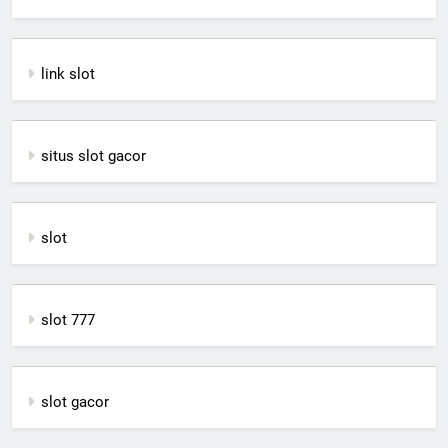
link slot
situs slot gacor
slot
slot 777
slot gacor