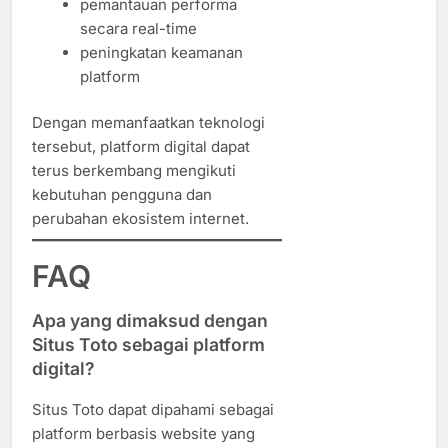
pemantauan performa
secara real-time
peningkatan keamanan
platform
Dengan memanfaatkan teknologi
tersebut, platform digital dapat
terus berkembang mengikuti
kebutuhan pengguna dan
perubahan ekosistem internet.
FAQ
Apa yang dimaksud dengan
Situs Toto sebagai platform
digital?
Situs Toto dapat dipahami sebagai
platform berbasis website yang