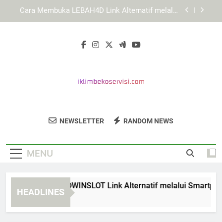
Skip
Cara Mengakses KAYA787 Alternatif melalui
to
Perangkat Android secara Aman dan Terarah
content
KAYA787 Login dengan Struktur Akses yang
Mudah Dipelajari
Cara Membuka EDWINSLOT Link Alternatif
melalui Smartphone secara Praktis dan Aman
Cara Membuka LEBAH4D Link Alternatif melalui
Smartphone secara Praktis dan Aman
Cara Mengakses KAYA787 Alternatif melalui
Perangkat Android secara Aman dan Terarah
Iklim Beko
Percayakan Perbaikan Peralatan Rumah
KAYA787 Login dengan Struktur Akses yang
NEWSLETTER
RANDOM NEWS
Servisi
Mudah Dipelajari
Anda Pada Iklim Beko Servisi.
MENU
ra Membuka EDWINSLOT Link Alternatif melalui Smartphone 
HEADLINES
eeks Ago