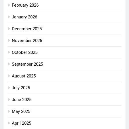
February 2026
January 2026
December 2025
November 2025
October 2025
September 2025
August 2025
July 2025
June 2025
May 2025
April 2025