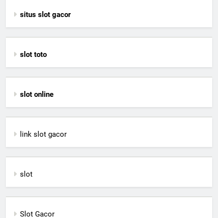
situs slot gacor
slot toto
slot online
link slot gacor
slot
Slot Gacor