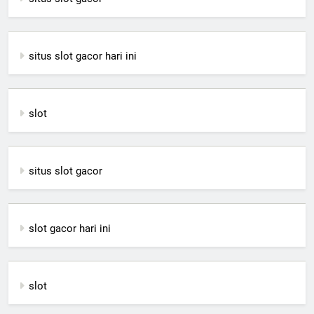
situs slot gacor hari ini
slot
situs slot gacor
slot gacor hari ini
slot