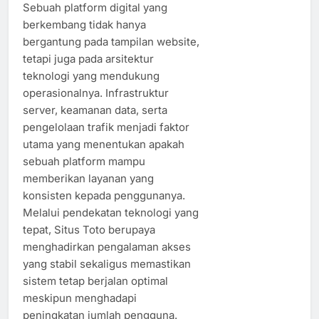
Sebuah platform digital yang
berkembang tidak hanya
bergantung pada tampilan website,
tetapi juga pada arsitektur
teknologi yang mendukung
operasionalnya. Infrastruktur
server, keamanan data, serta
pengelolaan trafik menjadi faktor
utama yang menentukan apakah
sebuah platform mampu
memberikan layanan yang
konsisten kepada penggunanya.
Melalui pendekatan teknologi yang
tepat, Situs Toto berupaya
menghadirkan pengalaman akses
yang stabil sekaligus memastikan
sistem tetap berjalan optimal
meskipun menghadapi
peningkatan jumlah pengguna.