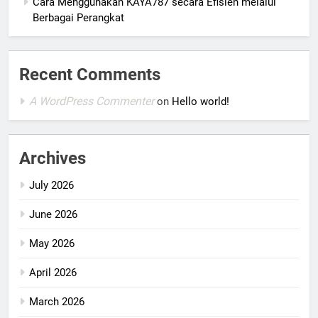
Cara Menggunakan KAYA787 secara Efisien melalui
Berbagai Perangkat
Recent Comments
A WordPress Commenter
on
Hello world!
Archives
July 2026
June 2026
May 2026
April 2026
March 2026